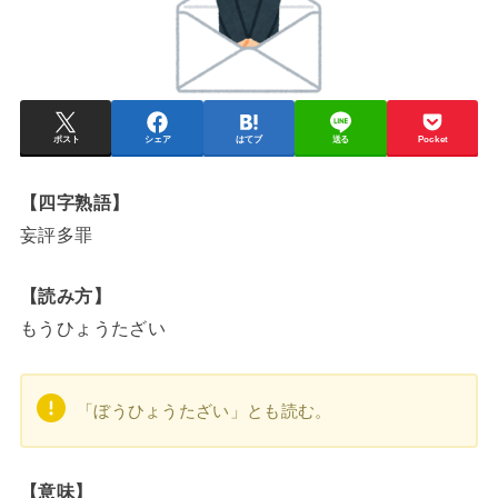
ポスト
シェア
はてブ
送る
Pocket
【四字熟語】
妄評多罪
【読み方】
もうひょうたざい
「ぼうひょうたざい」とも読む。
【意味】