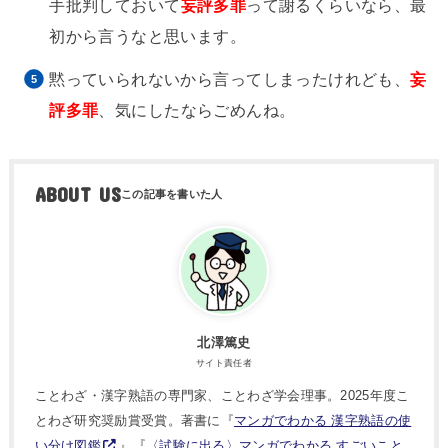
手批判しておいて
妄評多罪
って謝るくらいなら、最
初から言うなと思います。
黙っていられないから言ってしまったけれども、
妄
評多罪
、気にしたならごめんね。
ABOUT US
北澤篤史
サイト責任者
ことわざ・漢字熟語の専門家、ことわざ学会理事。2025年度こ
とわざ研究奨励賞受賞。著書に『
マンガでわかる 漢字熟語の使
い分け図鑑
』『
〈試験に出る〉マンガでわかる すごいこと