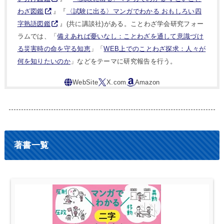
わざ図鑑
』『
〈試験に出る〉マンガでわかる おもしろい四
字熟語図鑑
』(共に講談社)がある。ことわざ学会研究フォー
ラムでは、「
備えあれば憂いなし：ことわざを通して意識づけ
る災害時の命を守る知恵
」「
WEB上でのことわざ探求：人々が
何を知りたいのか
」などをテーマに研究報告を行う。
著書一覧