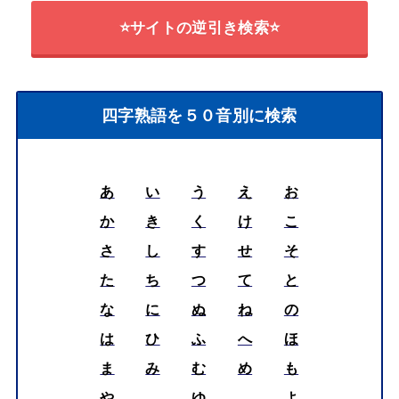
⭐サイトの逆引き検索⭐
四字熟語を５０音別に検索
あ
い
う
え
お
か
き
く
け
こ
さ
し
す
せ
そ
た
ち
つ
て
と
な
に
ぬ
ね
の
は
ひ
ふ
へ
ほ
ま
み
む
め
も
や
ゆ
よ