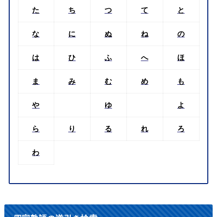
た
ち
つ
て
と
な
に
ぬ
ね
の
は
ひ
ふ
へ
ほ
ま
み
む
め
も
や
ゆ
よ
ら
り
る
れ
ろ
わ