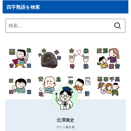
四字熟語を検索
検
索:
北澤篤史
サイト責任者