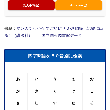
楽天市場
Amazon
書籍：
マンガでわかる すごい!ことわざ図鑑〈試験に出
る〉（講談社）
|
国立国会図書館データ
四字熟語を５０音別に検索
あ
い
う
え
お
か
き
く
け
こ
さ
し
す
せ
そ