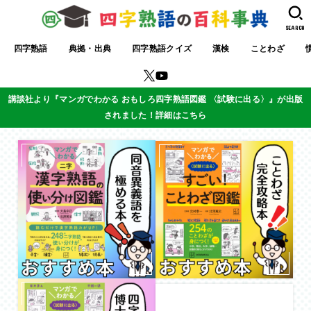
SEARCH
四字熟語
典拠・出典
四字熟語クイズ
漢検
ことわざ
講談社より『マンガでわかる おもしろ四字熟語図鑑 〈試験に出る〉』が出版
されました！詳細はこちら