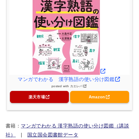
マンガでわかる 漢字熟語の使い分け図鑑
posted with
カエレバ
楽天市場
Amazon
書籍：
マンガでわかる 漢字熟語の使い分け図鑑（講談
社）
|
国立国会図書館データ