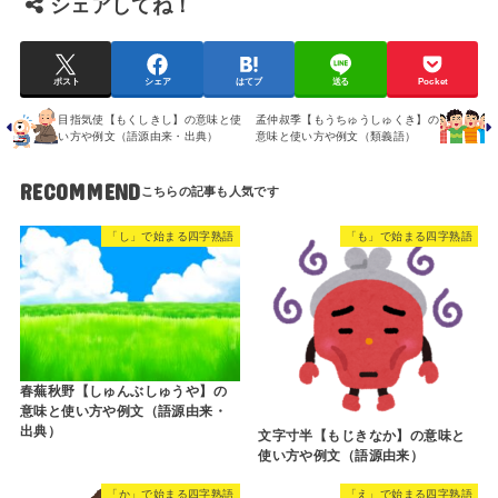
シェアしてね！
ポスト
シェア
はてブ
送る
Pocket
目指気使【もくしきし】の意味と使
孟仲叔季【もうちゅうしゅくき】の
い方や例文（語源由来・出典）
意味と使い方や例文（類義語）
RECOMMEND
「し」で始まる四字熟語
「も」で始まる四字熟語
春蕪秋野【しゅんぶしゅうや】の
意味と使い方や例文（語源由来・
出典）
文字寸半【もじきなか】の意味と
使い方や例文（語源由来）
「か」で始まる四字熟語
「え」で始まる四字熟語