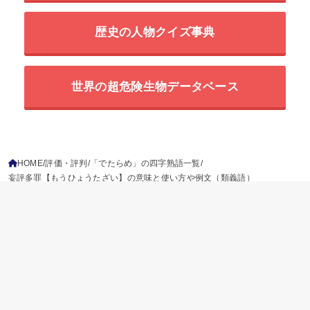
歴史の人物クイズ事典
世界の超危険生物データベース
HOME
評価・評判
「でたらめ」の四字熟語一覧
妄評多罪【もうひょうたざい】の意味と使い方や例文（類義語）
ことわざ
慣用句
故事成語
二字熟語
三字熟語
四字熟語
プライバシーポリシー
参考文献
免責事項
運営情報
お問い合わせ
© 2026
四字熟語の百科事典
All Rights Reserved.