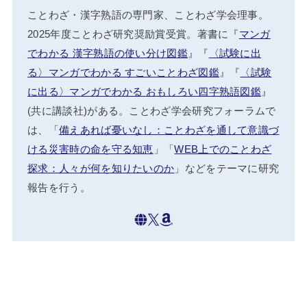
ことわざ・漢字熟語の専門家、ことわざ学会理事。
2025年度ことわざ研究奨励賞受賞。著書に『
マンガ
でわかる 漢字熟語の使い分け図鑑
』『
〈試験に出
る〉マンガでわかる すごいことわざ図鑑
』『
〈試験
に出る〉マンガでわかる おもしろい四字熟語図鑑
』
(共に講談社)がある。ことわざ学会研究フォーラムで
は、「
備えあれば憂いなし：ことわざを通して意識づ
ける災害時の命を守る知恵
」「
WEB上でのことわざ
探求：人々が何を知りたいのか
」などをテーマに研究
報告を行う。