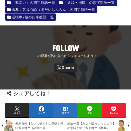
「欲深い」の四字熟語一覧
「金銭・損得」の四字熟語一覧
出典：菩提心論（ぼだいしんろん）の四字熟語一覧
漢検準2級の四字熟語一覧
FOLLOW
シェアしてね！
ポスト
シェア
はてブ
送る
Pocket
無為自然【むいしぜん】の意味と使
妙法一乗【みょうほういちじょう】
い方や例文（語源由来）
の意味と使い方や例文（出典）