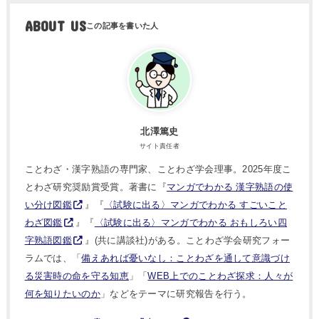
ABOUT US
北澤篤史
サイト責任者
ことわざ・漢字熟語の専門家、ことわざ学会理事。2025年度こ
とわざ研究奨励賞受賞。著書に『
マンガでわかる 漢字熟語の使
い分け図鑑
』『
〈試験に出る〉マンガでわかる すごいこと
わざ図鑑
』『
〈試験に出る〉マンガでわかる おもしろい四
字熟語図鑑
』(共に講談社)がある。ことわざ学会研究フォー
ラムでは、「
備えあれば憂いなし：ことわざを通して意識づけ
る災害時の命を守る知恵
」「
WEB上でのことわざ探求：人々が
何を知りたいのか
」などをテーマに研究報告を行う。