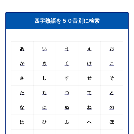
四字熟語を５０音別に検索
あ
い
う
え
お
か
き
く
け
こ
さ
し
す
せ
そ
た
ち
つ
て
と
な
に
ぬ
ね
の
は
ひ
ふ
へ
ほ