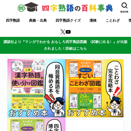
SEARCH
四字熟語
典拠・出典
四字熟語クイズ
漢検
ことわざ
講談社より『マンガでわかる おもしろ四字熟語図鑑 〈試験に出る〉』が出版
されました！詳細はこちら