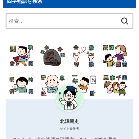
四字熟語を検索
検
索:
北澤篤史
サイト責任者