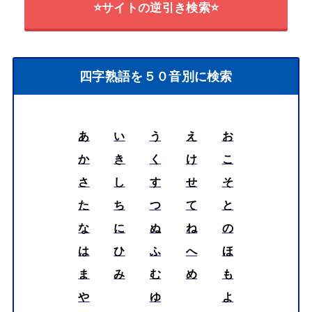
⭐サイトの逆引き検索⭐
四字熟語を５０音別に検索
あ
い
う
え
お
か
き
く
け
こ
さ
し
す
せ
そ
た
ち
つ
て
と
な
に
ぬ
ね
の
は
ひ
ふ
へ
ほ
ま
み
む
め
も
や
ゆ
よ