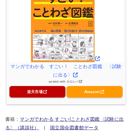
マンガでわかる すごい！ ことわざ図鑑 〈試験
に出る〉
posted with
カエレバ
楽天市場
Amazon
書籍：
マンガでわかる すごい!ことわざ図鑑〈試験に出
る〉（講談社）
|
国立国会図書館データ