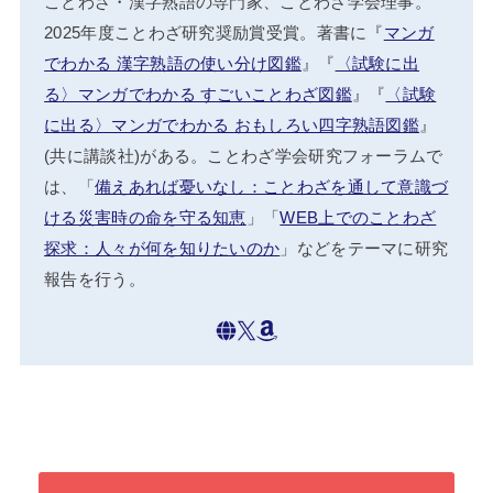
ことわざ・漢字熟語の専門家、ことわざ学会理事。
2025年度ことわざ研究奨励賞受賞。著書に『
マンガ
でわかる 漢字熟語の使い分け図鑑
』『
〈試験に出
る〉マンガでわかる すごいことわざ図鑑
』『
〈試験
に出る〉マンガでわかる おもしろい四字熟語図鑑
』
(共に講談社)がある。ことわざ学会研究フォーラムで
は、「
備えあれば憂いなし：ことわざを通して意識づ
ける災害時の命を守る知恵
」「
WEB上でのことわざ
探求：人々が何を知りたいのか
」などをテーマに研究
報告を行う。