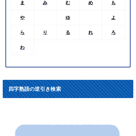
ま
み
む
め
も
や
ゆ
よ
ら
り
る
れ
ろ
わ
四字熟語の逆引き検索