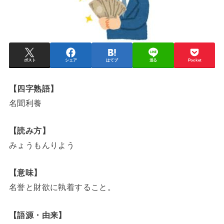
ポスト
シェア
はてブ
送る
Pocket
【四字熟語】
名聞利養
【読み方】
みょうもんりよう
【意味】
名誉と財欲に執着すること。
【語源・由来】