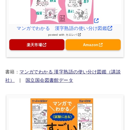
マンガでわかる 漢字熟語の使い分け図鑑
posted with
カエレバ
楽天市場
Amazon
書籍：
マンガでわかる 漢字熟語の使い分け図鑑（講談
社）
|
国立国会図書館データ