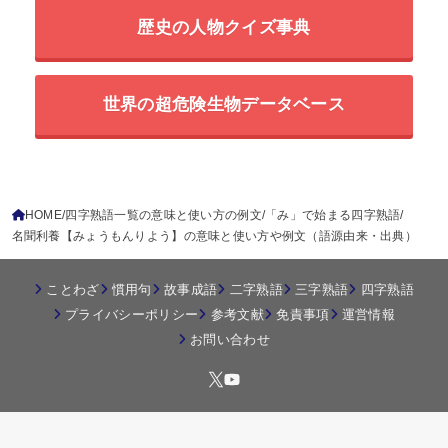
歴史の人物クイズ事典
世界の超危険生物データベース
HOME
四字熟語一覧の意味と使い方の例文
「み」で始まる四字熟語
名聞利養【みょうもんりよう】の意味と使い方や例文（語源由来・出典）
ことわざ
慣用句
故事成語
二字熟語
三字熟語
四字熟語
プライバシーポリシー
参考文献
免責事項
運営情報
お問い合わせ
© 2026
四字熟語の百科事典
All Rights Reserved.