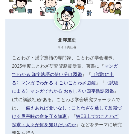
北澤篤史
サイト責任者
ことわざ・漢字熟語の専門家、ことわざ学会理事。
2025年度ことわざ研究奨励賞受賞。著書に『
マンガ
でわかる 漢字熟語の使い分け図鑑
』『
〈試験に出
る〉マンガでわかる すごいことわざ図鑑
』『
〈試験
に出る〉マンガでわかる おもしろい四字熟語図鑑
』
(共に講談社)がある。ことわざ学会研究フォーラムで
は、「
備えあれば憂いなし：ことわざを通して意識づ
ける災害時の命を守る知恵
」「
WEB上でのことわざ
探求：人々が何を知りたいのか
」などをテーマに研究
報告を行う。