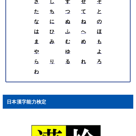
さ
し
す
せ
そ
た
ち
つ
て
と
な
に
ぬ
ね
の
は
ひ
ふ
へ
ほ
ま
み
む
め
も
や
ゆ
よ
ら
り
る
れ
ろ
わ
日本漢字能力検定