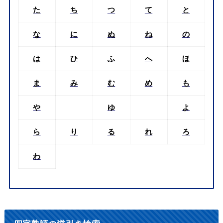
た
ち
つ
て
と
な
に
ぬ
ね
の
は
ひ
ふ
へ
ほ
ま
み
む
め
も
や
ゆ
よ
ら
り
る
れ
ろ
わ