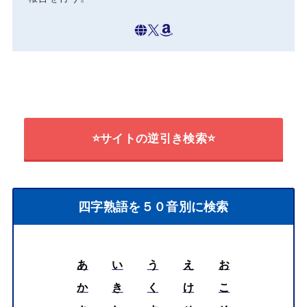
⭐サイトの逆引き検索⭐
四字熟語を５０音別に検索
あ
い
う
え
お
か
き
く
け
こ