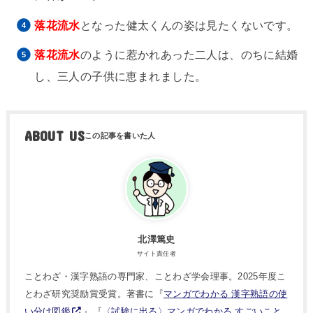
落花流水
となった健太くんの姿は見たくないです。
落花流水
のように惹かれあった二人は、のちに結婚
し、三人の子供に恵まれました。
ABOUT US
北澤篤史
サイト責任者
ことわざ・漢字熟語の専門家、ことわざ学会理事。2025年度こ
とわざ研究奨励賞受賞。著書に『
マンガでわかる 漢字熟語の使
い分け図鑑
』『
〈試験に出る〉マンガでわかる すごいこと