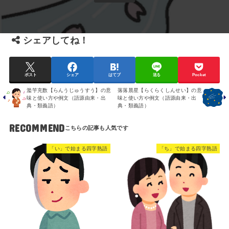
シェアしてね！
ポスト
シェア
はてブ
送る
Pocket
濫竽充数【らんうじゅうすう】の意
落落晨星【らくらくしんせい】の意
味と使い方や例文（語源由来・出
味と使い方や例文（語源由来・出
典・類義語）
典・類義語）
RECOMMEND
「い」で始まる四字熟語
「ち」で始まる四字熟語