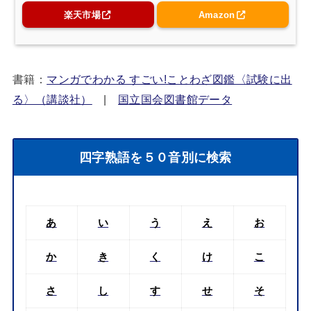
楽天市場
Amazon
書籍：
マンガでわかる すごい!ことわざ図鑑〈試験に出
る〉（講談社）
|
国立国会図書館データ
四字熟語を５０音別に検索
あ
い
う
え
お
か
き
く
け
こ
さ
し
す
せ
そ