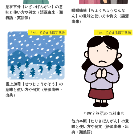
意在言外【いざいげんがい】の意
喋喋喃喃【ちょうちょうなんな
味と使い方や例文（語源由来・類
ん】の意味と使い方や例文（語源
義語・英語訳）
由来）
「せ」で始まる四字熟語
「た」で始まる四字熟語
雪上加霜【せつじょうかそう】の
意味と使い方や例文（語源由来・
出典）
他力本願【たりきほんがん】の意
味と使い方や例文（語源由来・出
典・類義語）