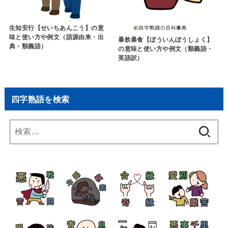
生知安行【せいちあんこう】の意
味と使い方や例文（語源由来・出
暴飲暴食【ぼういんぼうしょく】
典・類義語）
の意味と使い方や例文（類義語・
英語訳）
四字熟語を検索
検
索: