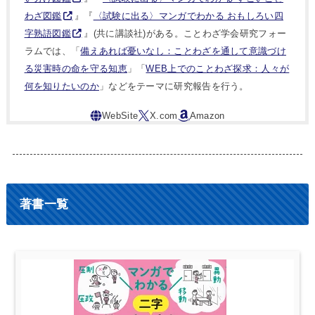
わざ図鑑
』『
〈試験に出る〉マンガでわかる おもしろい四
字熟語図鑑
』(共に講談社)がある。ことわざ学会研究フォー
ラムでは、「
備えあれば憂いなし：ことわざを通して意識づけ
る災害時の命を守る知恵
」「
WEB上でのことわざ探求：人々が
何を知りたいのか
」などをテーマに研究報告を行う。
著書一覧