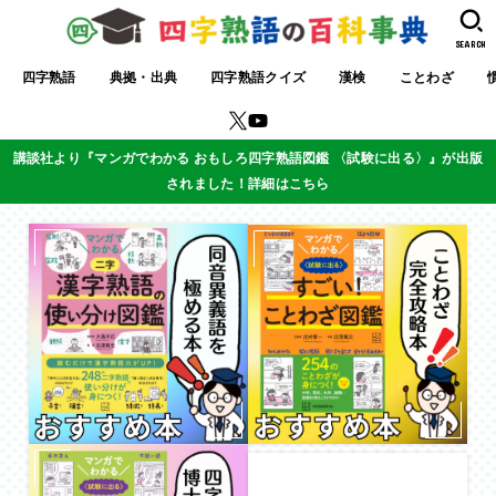
SEARCH
四字熟語
典拠・出典
四字熟語クイズ
漢検
ことわざ
講談社より『マンガでわかる おもしろ四字熟語図鑑 〈試験に出る〉』が出版
されました！詳細はこちら