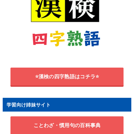
⭐漢検の四字熟語はコチラ⭐
学習向け姉妹サイト
ことわざ・慣用句の百科事典