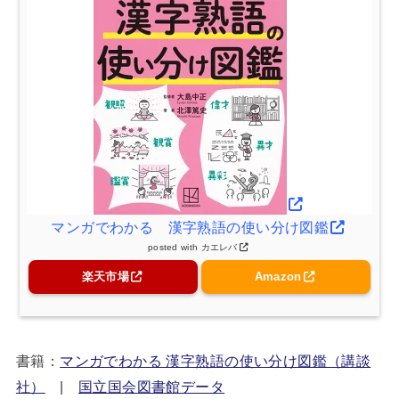
マンガでわかる 漢字熟語の使い分け図鑑
posted with
カエレバ
楽天市場
Amazon
書籍：
マンガでわかる 漢字熟語の使い分け図鑑（講談
社）
|
国立国会図書館データ