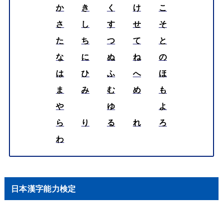
か
き
く
け
こ
さ
し
す
せ
そ
た
ち
つ
て
と
な
に
ぬ
ね
の
は
ひ
ふ
へ
ほ
ま
み
む
め
も
や
ゆ
よ
ら
り
る
れ
ろ
わ
日本漢字能力検定