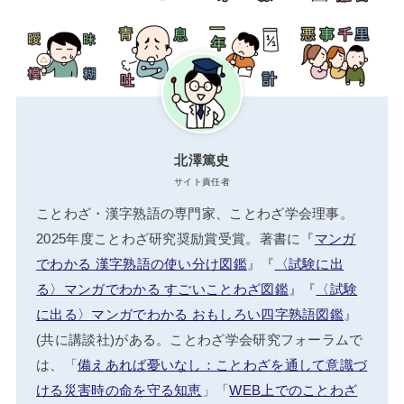
北澤篤史
サイト責任者
ことわざ・漢字熟語の専門家、ことわざ学会理事。
2025年度ことわざ研究奨励賞受賞。著書に『
マンガ
でわかる 漢字熟語の使い分け図鑑
』『
〈試験に出
る〉マンガでわかる すごいことわざ図鑑
』『
〈試験
に出る〉マンガでわかる おもしろい四字熟語図鑑
』
(共に講談社)がある。ことわざ学会研究フォーラムで
は、「
備えあれば憂いなし：ことわざを通して意識づ
ける災害時の命を守る知恵
」「
WEB上でのことわざ