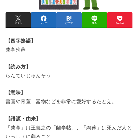
ポスト
シェア
はてブ
送る
Pocket
【四字熟語】
蘭亭殉葬
【読み方】
らんていじゅんそう
【意味】
書画や骨董、器物などを非常に愛好するたとえ。
【語源・由来】
「蘭亭」は王義之の「蘭亭帖」、「殉葬」は死んだ人と
いっしょに葬ること。