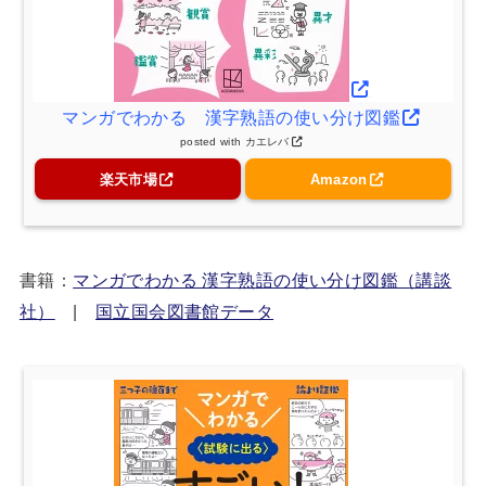
マンガでわかる 漢字熟語の使い分け図鑑
posted with
カエレバ
楽天市場
Amazon
書籍：
マンガでわかる 漢字熟語の使い分け図鑑（講談
社）
|
国立国会図書館データ