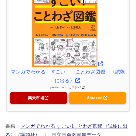
マンガでわかる すごい！ ことわざ図鑑 〈試験
に出る〉
posted with
カエレバ
楽天市場
Amazon
書籍：
マンガでわかる すごい!ことわざ図鑑〈試験に出
る〉（講談社）
|
国立国会図書館データ