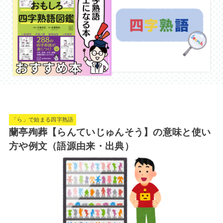
「ら」で始まる四字熟語
蘭亭殉葬【らんていじゅんそう】の意味と使い
方や例文（語源由来・出典）