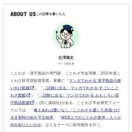
ABOUT US
北澤篤史
サイト責任者
ことわざ・漢字熟語の専門家、ことわざ学会理事。2025年度こ
とわざ研究奨励賞受賞。著書に『
マンガでわかる 漢字熟語の使
い分け図鑑
』『
〈試験に出る〉マンガでわかる すごいこと
わざ図鑑
』『
〈試験に出る〉マンガでわかる おもしろい四
字熟語図鑑
』(共に講談社)がある。ことわざ学会研究フォー
ラムでは、「
備えあれば憂いなし：ことわざを通して意識づけ
る災害時の命を守る知恵
」「
WEB上でのことわざ探求：人々が
何を知りたいのか
」などをテーマに研究報告を行う。