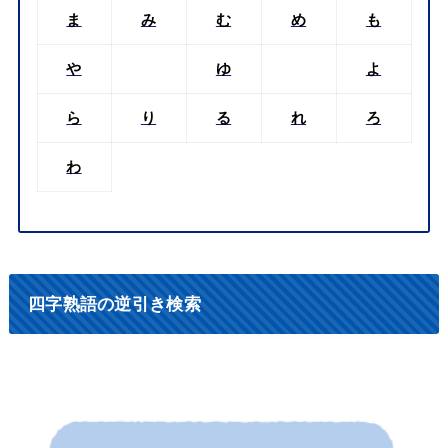
ま
み
む
め
も
や
ゆ
よ
ら
り
る
れ
ろ
わ
四字熟語の逆引き検索