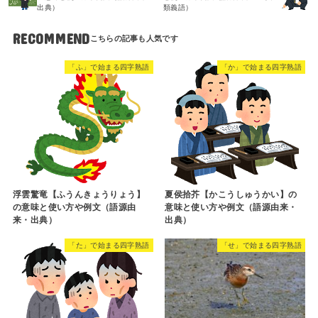
出典）
類義語）
RECOMMEND
「ふ」で始まる四字熟語
「か」で始まる四字熟語
浮雲驚竜【ふうんきょうりょう】
夏侯拾芥【かこうしゅうかい】の
の意味と使い方や例文（語源由
意味と使い方や例文（語源由来・
来・出典）
出典）
「た」で始まる四字熟語
「せ」で始まる四字熟語