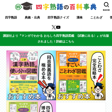
SEARCH
四字熟語
典拠・出典
四字熟語クイズ
漢検
ことわざ
講談社より『マンガでわかる おもしろ四字熟語図鑑 〈試験に出る〉』が出版
されました！詳細はこちら