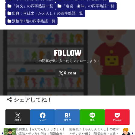
「詩文」の四字熟語一覧
「道楽・趣味」の四字熟語一覧
出典：何延之（かえんし）の四字熟語一覧
漢検準1級の四字熟語一覧
FOLLOW
シェアしてね！
ポスト
シェア
はてブ
送る
Pocket
藍田生玉【らんでんしょうぎょく】
乱臣賊子【らんしんぞくし】の意味
の意味と使い方や例文（語源由来・
と使い方や例文（語源由来・出典・