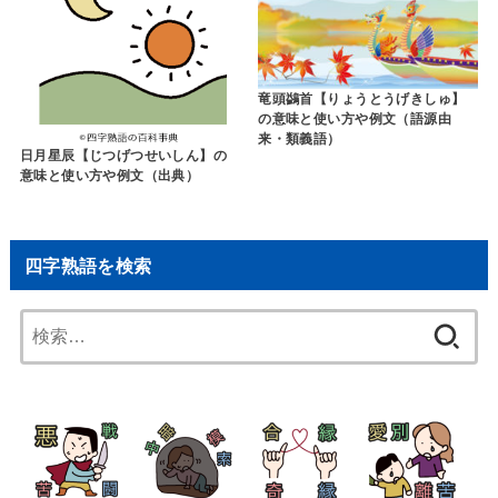
竜頭鷁首【りょうとうげきしゅ】
の意味と使い方や例文（語源由
来・類義語）
日月星辰【じつげつせいしん】の
意味と使い方や例文（出典）
四字熟語を検索
検
索: