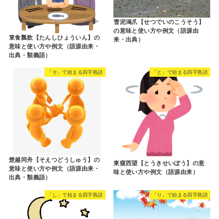
雪泥鴻爪【せつでいのこうそう】
の意味と使い方や例文（語源由
箪食瓢飲【たんしひょういん】の
来・出典）
意味と使い方や例文（語源由来・
出典・類義語）
「そ」で始まる四字熟語
「と」で始まる四字熟語
楚越同舟【そえつどうしゅう】の
東窺西望【とうきせいぼう】の意
意味と使い方や例文（語源由来・
味と使い方や例文（語源由来）
出典・類義語）
「し」で始まる四字熟語
「り」で始まる四字熟語