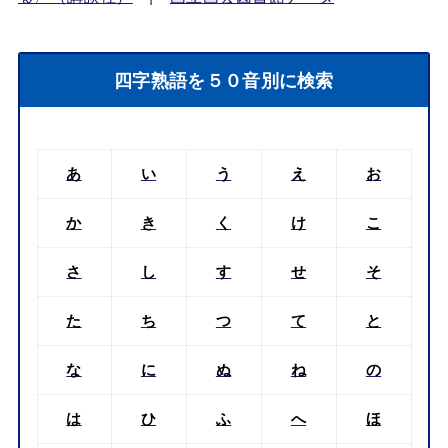
四字熟語を５０音別に検索
あ
い
う
え
お
か
き
く
け
こ
さ
し
す
せ
そ
た
ち
つ
て
と
な
に
ぬ
ね
の
は
ひ
ふ
へ
ほ