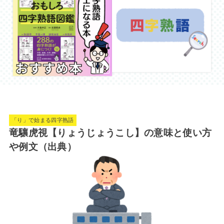
「り」で始まる四字熟語
竜驤虎視【りょうじょうこし】の意味と使い方
や例文（出典）