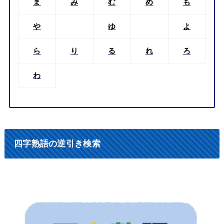
ま
み
む
め
も
や
ゆ
よ
ら
り
る
れ
ろ
わ
四字熟語の逆引き検索