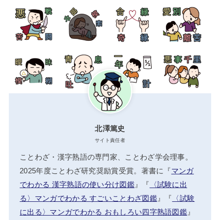
北澤篤史
サイト責任者
ことわざ・漢字熟語の専門家、ことわざ学会理事。
2025年度ことわざ研究奨励賞受賞。著書に『
マンガ
でわかる 漢字熟語の使い分け図鑑
』『
〈試験に出
る〉マンガでわかる すごいことわざ図鑑
』『
〈試験
に出る〉マンガでわかる おもしろい四字熟語図鑑
』