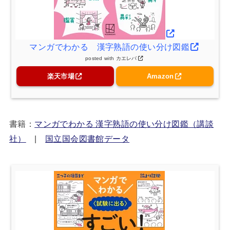
マンガでわかる 漢字熟語の使い分け図鑑
posted with
カエレバ
楽天市場
Amazon
書籍：
マンガでわかる 漢字熟語の使い分け図鑑（講談
社）
|
国立国会図書館データ