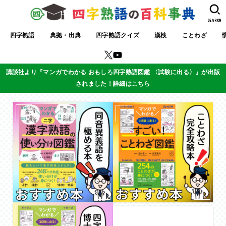
SEARCH
四字熟語
典拠・出典
四字熟語クイズ
漢検
ことわざ
講談社より『マンガでわかる おもしろ四字熟語図鑑 〈試験に出る〉』が出版
されました！詳細はこちら