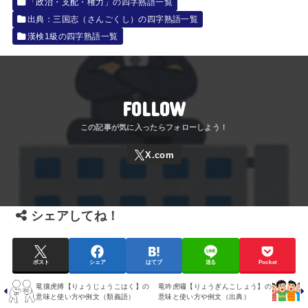
「政治・支配・権力」の四字熟語一覧
出典：三国志（さんごくし）の四字熟語一覧
漢検1級の四字熟語一覧
FOLLOW
シェアしてね！
ポスト
シェア
はてブ
送る
Pocket
竜攘虎搏【りょうじょうこはく】の
竜吟虎嘯【りょうぎんこしょう】の
意味と使い方や例文（類義語）
意味と使い方や例文（出典）