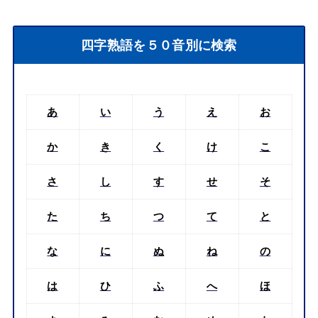
四字熟語を５０音別に検索
あ
い
う
え
お
か
き
く
け
こ
さ
し
す
せ
そ
た
ち
つ
て
と
な
に
ぬ
ね
の
は
ひ
ふ
へ
ほ