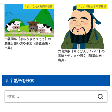
「き」で始まる四字熟語
「り」で始まる四字熟語
牛驥同皁【ぎゅうきどうそう】の
意味と使い方や例文（語源由来・
出典）
六言六蔽【りくげんりくへい】の
意味と使い方や例文（語源由来・
出典）
四字熟語を検索
検
索: