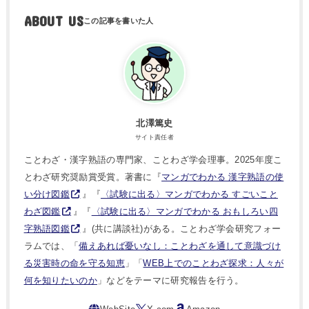
ABOUT US
北澤篤史
サイト責任者
ことわざ・漢字熟語の専門家、ことわざ学会理事。2025年度こ
とわざ研究奨励賞受賞。著書に『
マンガでわかる 漢字熟語の使
い分け図鑑
』『
〈試験に出る〉マンガでわかる すごいこと
わざ図鑑
』『
〈試験に出る〉マンガでわかる おもしろい四
字熟語図鑑
』(共に講談社)がある。ことわざ学会研究フォー
ラムでは、「
備えあれば憂いなし：ことわざを通して意識づけ
る災害時の命を守る知恵
」「
WEB上でのことわざ探求：人々が
何を知りたいのか
」などをテーマに研究報告を行う。