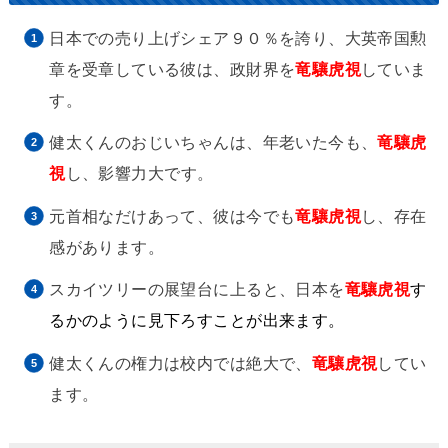
日本での売り上げシェア９０％を誇り、大英帝国勲
章を受章している彼は、政財界を
竜驤虎視
していま
す。
健太くんのおじいちゃんは、年老いた今も、
竜驤虎
視
し、影響力大です。
元首相なだけあって、彼は今でも
竜驤虎視
し、存在
感があります。
スカイツリーの展望台に上ると、日本を
竜驤虎視
す
るかのように見下ろすことが出来ます。
健太くんの権力は校内では絶大で、
竜驤虎視
してい
ます。