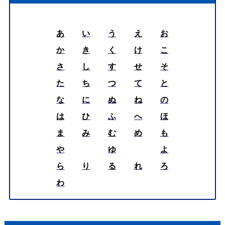
あ
い
う
え
お
か
き
く
け
こ
さ
し
す
せ
そ
た
ち
つ
て
と
な
に
ぬ
ね
の
は
ひ
ふ
へ
ほ
ま
み
む
め
も
や
ゆ
よ
ら
り
る
れ
ろ
わ