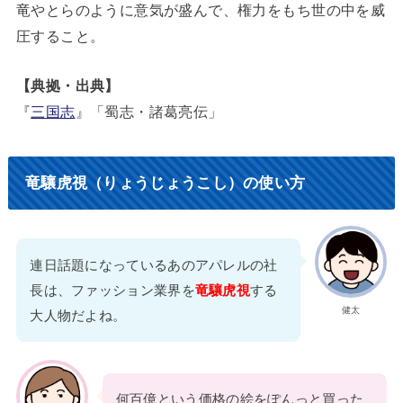
竜やとらのように意気が盛んで、権力をもち世の中を威
圧すること。
【典拠・出典】
『
三国志
』「蜀志・諸葛亮伝」
竜驤虎視（りょうじょうこし）の使い方
連日話題になっているあのアパレルの社
長は、ファッション業界を
竜驤虎視
する
健太
大人物だよね。
何百億という価格の絵をぽんっと買った