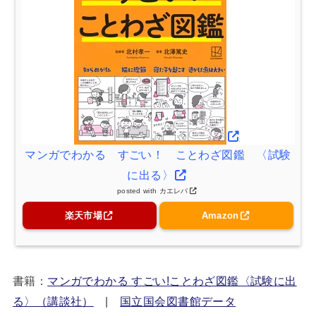
マンガでわかる すごい！ ことわざ図鑑 〈試験
に出る〉
posted with
カエレバ
楽天市場
Amazon
書籍：
マンガでわかる すごい!ことわざ図鑑〈試験に出
る〉（講談社）
|
国立国会図書館データ