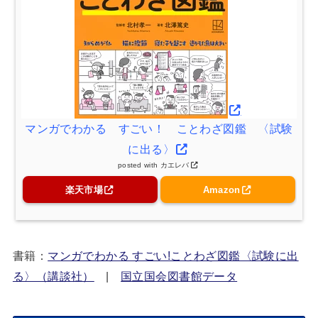
マンガでわかる すごい！ ことわざ図鑑 〈試験
に出る〉
posted with
カエレバ
楽天市場
Amazon
書籍：
マンガでわかる すごい!ことわざ図鑑〈試験に出
る〉（講談社）
|
国立国会図書館データ