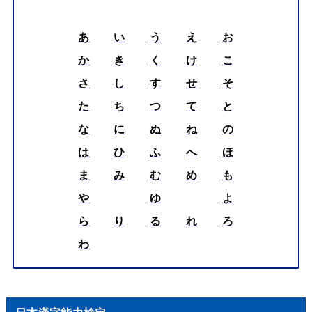
あ
い
う
え
お
か
き
く
け
こ
さ
し
す
せ
そ
た
ち
つ
て
と
な
に
ぬ
ね
の
は
ひ
ふ
へ
ほ
ま
み
む
め
も
や
ゆ
よ
ら
り
る
れ
ろ
わ