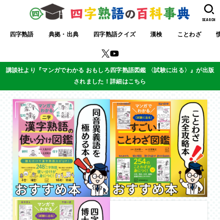
SEARCH
四字熟語
典拠・出典
四字熟語クイズ
漢検
ことわざ
講談社より『マンガでわかる おもしろ四字熟語図鑑 〈試験に出る〉』が出版
されました！詳細はこちら