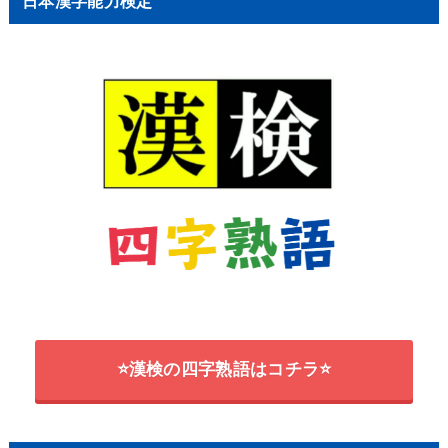
日本漢字能力検定
⭐漢検の四字熟語はコチラ⭐