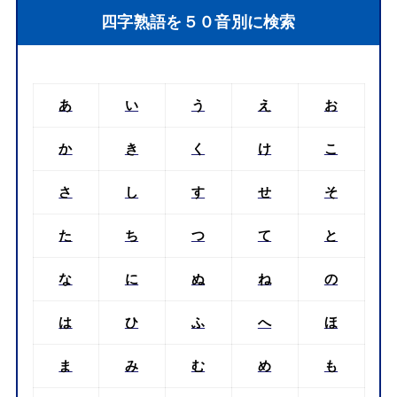
四字熟語を５０音別に検索
あ
い
う
え
お
か
き
く
け
こ
さ
し
す
せ
そ
た
ち
つ
て
と
な
に
ぬ
ね
の
は
ひ
ふ
へ
ほ
ま
み
む
め
も