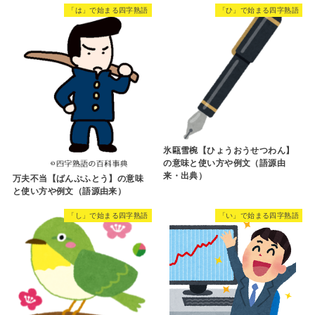
「は」で始まる四字熟語
「ひ」で始まる四字熟語
氷甌雪椀【ひょうおうせつわん】
の意味と使い方や例文（語源由
来・出典）
万夫不当【ばんぷふとう】の意味
と使い方や例文（語源由来）
「し」で始まる四字熟語
「い」で始まる四字熟語