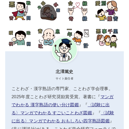
北澤篤史
サイト責任者
ことわざ・漢字熟語の専門家、ことわざ学会理事。
2025年度ことわざ研究奨励賞受賞。著書に『
マンガ
でわかる 漢字熟語の使い分け図鑑
』『
〈試験に出
る〉マンガでわかる すごいことわざ図鑑
』『
〈試験
に出る〉マンガでわかる おもしろい四字熟語図鑑
』
(共に講談社)がある。ことわざ学会研究フォーラムで