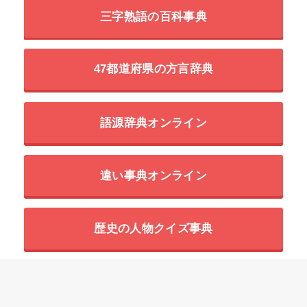
三字熟語の百科事典
47都道府県の方言辞典
語源辞典オンライン
違い事典オンライン
歴史の人物クイズ事典
世界の超危険生物データベース