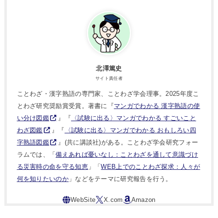
北澤篤史
サイト責任者
ことわざ・漢字熟語の専門家、ことわざ学会理事。2025年度こ
とわざ研究奨励賞受賞。著書に『
マンガでわかる 漢字熟語の使
い分け図鑑
』『
〈試験に出る〉マンガでわかる すごいこと
わざ図鑑
』『
〈試験に出る〉マンガでわかる おもしろい四
字熟語図鑑
』(共に講談社)がある。ことわざ学会研究フォー
ラムでは、「
備えあれば憂いなし：ことわざを通して意識づけ
る災害時の命を守る知恵
」「
WEB上でのことわざ探求：人々が
何を知りたいのか
」などをテーマに研究報告を行う。