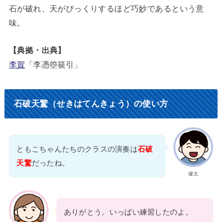
石が破れ、天がびっくりするほど巧妙であるという意
味。
【典拠・出典】
李賀
「李憑箜篌引」
石破天驚（せきはてんきょう）の使い方
ともこちゃんたちのクラスの演奏は
石破
天驚
だったね。
健太
ありがとう。いっぱい練習したのよ。