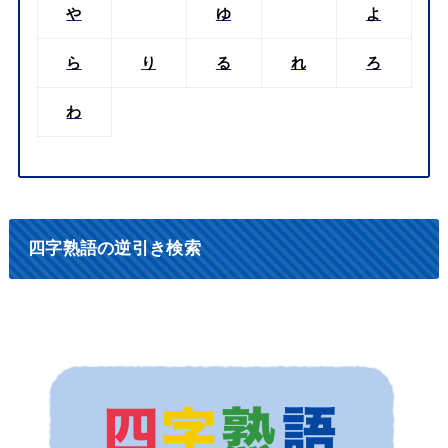
や
ゆ
よ
ら
り
る
れ
ろ
わ
四字熟語の逆引き検索