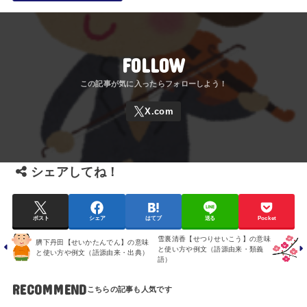
FOLLOW
シェアしてね！
ポスト
シェア
はてブ
送る
Pocket
雪裏清香【せつりせいこう】の意味
臍下丹田【せいかたんでん】の意味
と使い方や例文（語源由来・類義
と使い方や例文（語源由来・出典）
語）
RECOMMEND