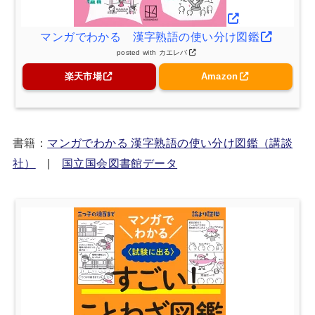
マンガでわかる 漢字熟語の使い分け図鑑
posted with
カエレバ
楽天市場
Amazon
書籍：
マンガでわかる 漢字熟語の使い分け図鑑（講談
社）
|
国立国会図書館データ