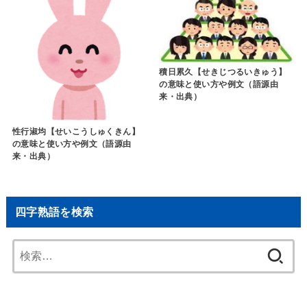
積日累久【せきじつるいきゅう】
の意味と使い方や例文（語源由
来・出典）
性行淑均【せいこうしゅくきん】
の意味と使い方や例文（語源由
来・出典）
四字熟語を検索
検
索: