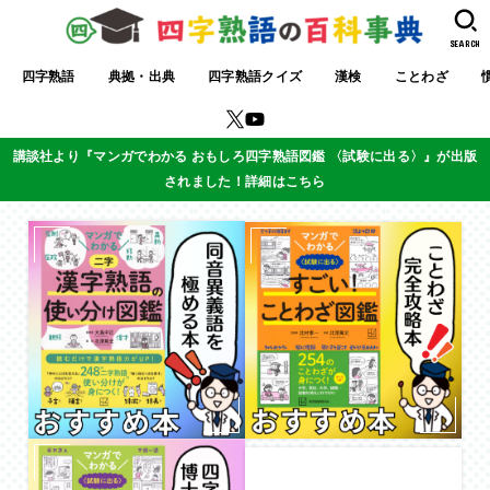
SEARCH
四字熟語
典拠・出典
四字熟語クイズ
漢検
ことわざ
講談社より『マンガでわかる おもしろ四字熟語図鑑 〈試験に出る〉』が出版
されました！詳細はこちら