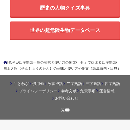
歴史の人物クイズ事典
世界の超危険生物データベース
HOME
四字熟語一覧の意味と使い方の例文
「せ」で始まる四字熟語
川上之歎【せんじょうのたん】の意味と使い方や例文（語源由来・出典）
ことわざ
慣用句
故事成語
二字熟語
三字熟語
四字熟語
プライバシーポリシー
参考文献
免責事項
運営情報
お問い合わせ
© 2026
四字熟語の百科事典
All Rights Reserved.