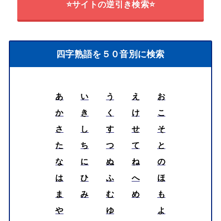
⭐サイトの逆引き検索⭐
四字熟語を５０音別に検索
あ
い
う
え
お
か
き
く
け
こ
さ
し
す
せ
そ
た
ち
つ
て
と
な
に
ぬ
ね
の
は
ひ
ふ
へ
ほ
ま
み
む
め
も
や
ゆ
よ