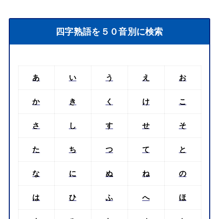
四字熟語を５０音別に検索
あ
い
う
え
お
か
き
く
け
こ
さ
し
す
せ
そ
た
ち
つ
て
と
な
に
ぬ
ね
の
は
ひ
ふ
へ
ほ