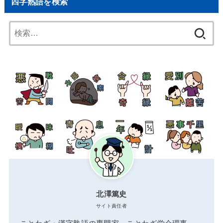
四字熟語を検索
検
索:
北澤篤史
サイト責任者