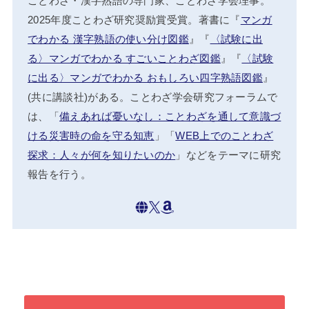
ことわざ・漢字熟語の専門家、ことわざ学会理事。
2025年度ことわざ研究奨励賞受賞。著書に『
マンガ
でわかる 漢字熟語の使い分け図鑑
』『
〈試験に出
る〉マンガでわかる すごいことわざ図鑑
』『
〈試験
に出る〉マンガでわかる おもしろい四字熟語図鑑
』
(共に講談社)がある。ことわざ学会研究フォーラムで
は、「
備えあれば憂いなし：ことわざを通して意識づ
ける災害時の命を守る知恵
」「
WEB上でのことわざ
探求：人々が何を知りたいのか
」などをテーマに研究
報告を行う。