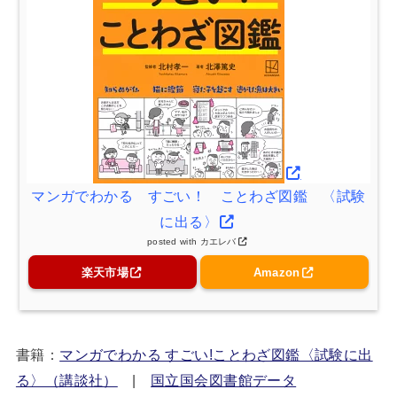
マンガでわかる すごい！ ことわざ図鑑 〈試験
に出る〉
posted with
カエレバ
楽天市場
Amazon
書籍：
マンガでわかる すごい!ことわざ図鑑〈試験に出
る〉（講談社）
|
国立国会図書館データ