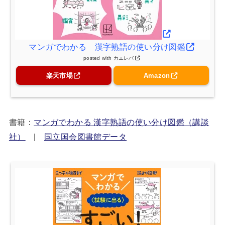
マンガでわかる 漢字熟語の使い分け図鑑
posted with
カエレバ
楽天市場
Amazon
書籍：
マンガでわかる 漢字熟語の使い分け図鑑（講談
社）
|
国立国会図書館データ