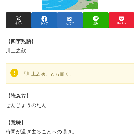
ポスト
シェア
はてブ
送る
Pocket
【四字熟語】
川上之歎
「川上之嘆」とも書く。
【読み方】
せんじょうのたん
【意味】
時間が過ぎ去ることへの嘆き。