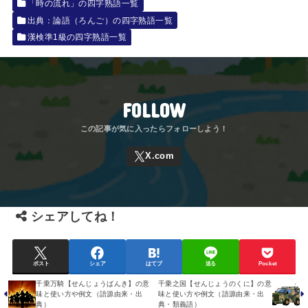
「時の流れ」の四字熟語一覧
出典：論語（ろんご）の四字熟語一覧
漢検準1級の四字熟語一覧
FOLLOW
シェアしてね！
ポスト
シェア
はてブ
送る
Pocket
千乗万騎【せんじょうばんき】の意
千乗之国【せんじょうのくに】の意
味と使い方や例文（語源由来・出
味と使い方や例文（語源由来・出
典）
典・類義語）