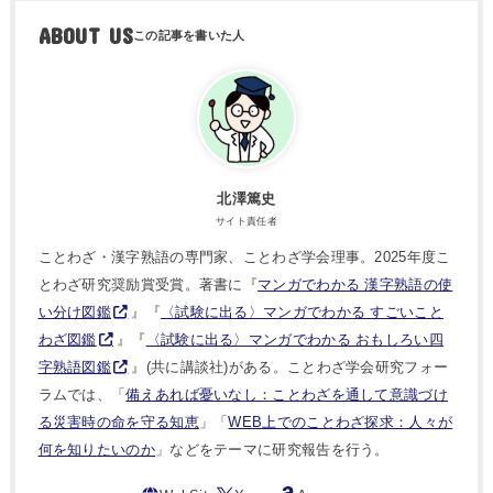
ABOUT US
北澤篤史
サイト責任者
ことわざ・漢字熟語の専門家、ことわざ学会理事。2025年度こ
とわざ研究奨励賞受賞。著書に『
マンガでわかる 漢字熟語の使
い分け図鑑
』『
〈試験に出る〉マンガでわかる すごいこと
わざ図鑑
』『
〈試験に出る〉マンガでわかる おもしろい四
字熟語図鑑
』(共に講談社)がある。ことわざ学会研究フォー
ラムでは、「
備えあれば憂いなし：ことわざを通して意識づけ
る災害時の命を守る知恵
」「
WEB上でのことわざ探求：人々が
何を知りたいのか
」などをテーマに研究報告を行う。