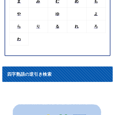
ま
み
む
め
も
や
ゆ
よ
ら
り
る
れ
ろ
わ
四字熟語の逆引き検索