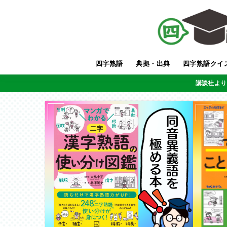
四字熟語
典拠・出典
四字熟語クイ
講談社より