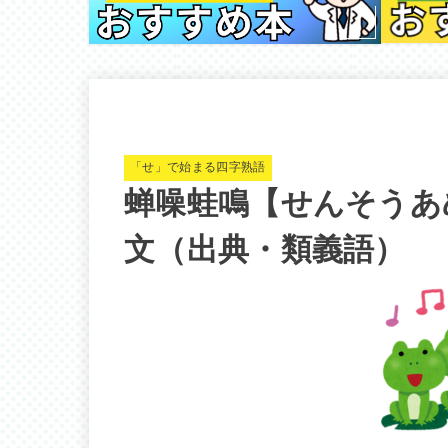
「せ」で始まる四字熟語
蝉噪蛙鳴【せんそうあ
文（出典・類義語）