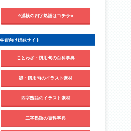
⭐漢検の四字熟語はコチラ⭐
学習向け姉妹サイト
ことわざ・慣用句の百科事典
諺・慣用句のイラスト素材
四字熟語のイラスト素材
二字熟語の百科事典