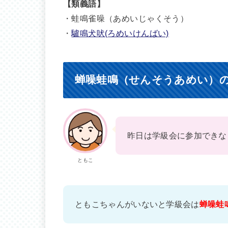
【類義語】
・蛙鳴雀噪（あめいじゃくそう）
・
驢鳴犬吠(ろめいけんばい)
蝉噪蛙鳴（せんそうあめい）
昨日は学級会に参加できな
ともこ
ともこちゃんがいないと学級会は
蝉噪蛙