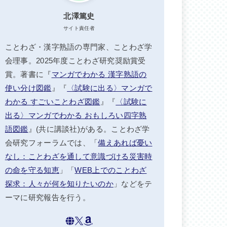
北澤篤史
サイト責任者
ことわざ・漢字熟語の専門家、ことわざ学
会理事。2025年度ことわざ研究奨励賞受
賞。著書に『
マンガでわかる 漢字熟語の
使い分け図鑑
』『
〈試験に出る〉マンガで
わかる すごいことわざ図鑑
』『
〈試験に
出る〉マンガでわかる おもしろい四字熟
語図鑑
』(共に講談社)がある。ことわざ学
会研究フォーラムでは、「
備えあれば憂い
なし：ことわざを通して意識づける災害時
の命を守る知恵
」「
WEB上でのことわざ
探求：人々が何を知りたいのか
」などをテ
ーマに研究報告を行う。