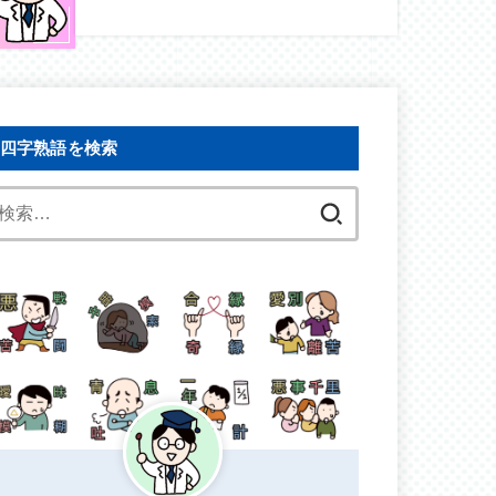
四字熟語を検索
検
索: