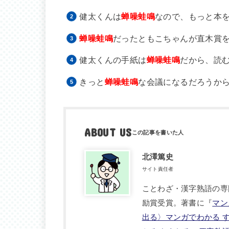
健太くんは
蝉噪蛙鳴
なので、もっと本
蝉噪蛙鳴
だったともこちゃんが直木賞
健太くんの手紙は
蝉噪蛙鳴
だから、読
きっと
蝉噪蛙鳴
な会議になるだろうか
ABOUT US
北澤篤史
サイト責任者
ことわざ・漢字熟語の専
励賞受賞。著書に『
マン
出る〉マンガでわかる 