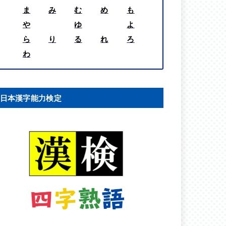
ま
み
む
め
も
や
ゆ
よ
ら
り
る
れ
ろ
わ
日本漢字能力検定