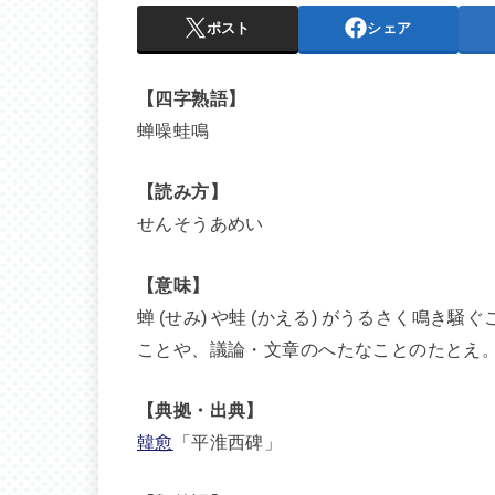
ポスト
シェア
【四字熟語】
蝉噪蛙鳴
【読み方】
せんそうあめい
【意味】
蝉 (せみ) や蛙 (かえる) がうるさく鳴
ことや、議論・文章のへたなことのたとえ
【典拠・出典】
韓愈
「平淮西碑」