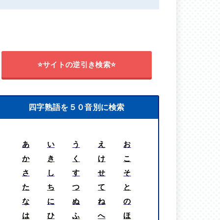
⭐サイトの逆引き検索⭐
四字熟語を５０音別に検索
あ
い
う
え
お
か
き
く
け
こ
さ
し
す
せ
そ
た
ち
つ
て
と
な
に
ぬ
ね
の
は
ひ
ふ
へ
ほ