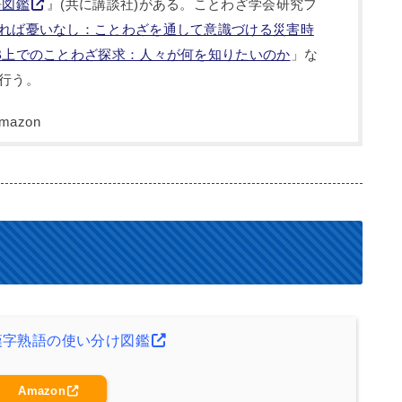
語図鑑
』(共に講談社)がある。ことわざ学会研究フ
れば憂いなし：ことわざを通して意識づける災害時
B上でのことわざ探求：人々が何を知りたいのか
」な
行う。
漢字熟語の使い分け図鑑
Amazon