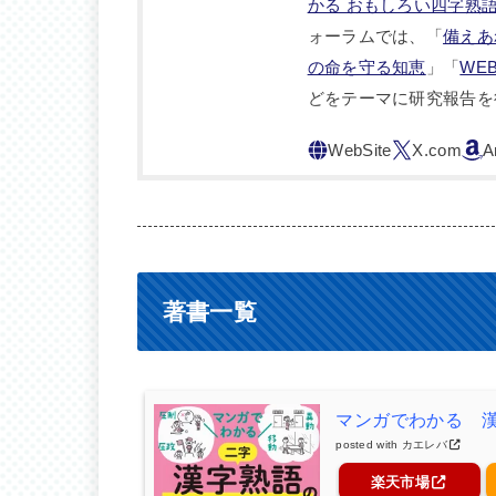
かる おもしろい四字熟
ォーラムでは、「
備えあ
の命を守る知恵
」「
WE
どをテーマに研究報告を
著書一覧
マンガでわかる 
posted with
カエレバ
楽天市場