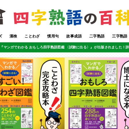
ズ
漢検
ことわざ
慣用句
故事成語
二字熟語
三字熟語
『マンガでわかる おもしろ四字熟語図鑑 〈試験に出る〉』が出版されました！