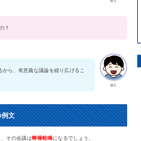
健太
の？
るから、有意義な議論を繰り広げるこ
健太
の例文
ら、その会議は
蝉噪蛙鳴
になるでしょう。