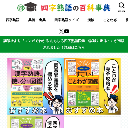
SEARCH
四字熟語
典拠・出典
四字熟語クイズ
漢検
ことわざ
講談社より『マンガでわかる おもしろ四字熟語図鑑 〈試験に出る〉』が出版
されました！詳細はこちら