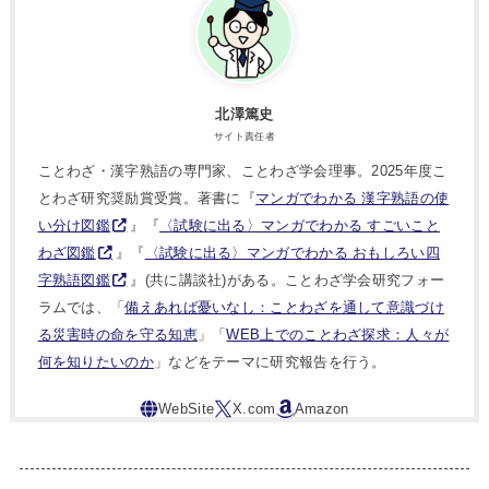
北澤篤史
サイト責任者
ことわざ・漢字熟語の専門家、ことわざ学会理事。2025年度こ
とわざ研究奨励賞受賞。著書に『
マンガでわかる 漢字熟語の使
い分け図鑑
』『
〈試験に出る〉マンガでわかる すごいこと
わざ図鑑
』『
〈試験に出る〉マンガでわかる おもしろい四
字熟語図鑑
』(共に講談社)がある。ことわざ学会研究フォー
ラムでは、「
備えあれば憂いなし：ことわざを通して意識づけ
る災害時の命を守る知恵
」「
WEB上でのことわざ探求：人々が
何を知りたいのか
」などをテーマに研究報告を行う。