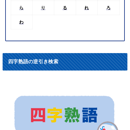
ら
り
る
れ
ろ
わ
四字熟語の逆引き検索