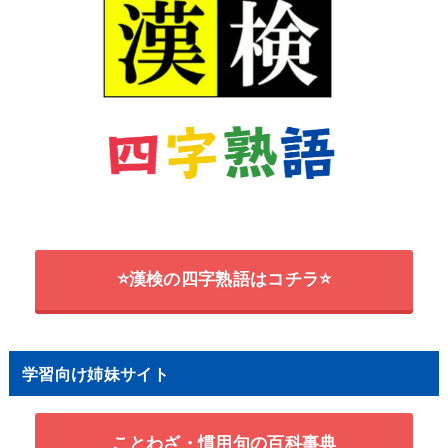
⭐漢検の四字熟語はコチラ⭐
学習向け姉妹サイト
ことわざ・慣用句の百科事典