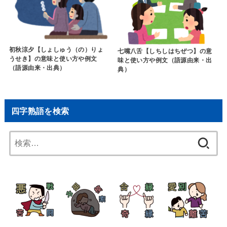
初秋涼夕【しょしゅう（の）りょ
七嘴八舌【しちしはちぜつ】の意
うせき】の意味と使い方や例文
味と使い方や例文（語源由来・出
（語源由来・出典）
典）
四字熟語を検索
検
索: