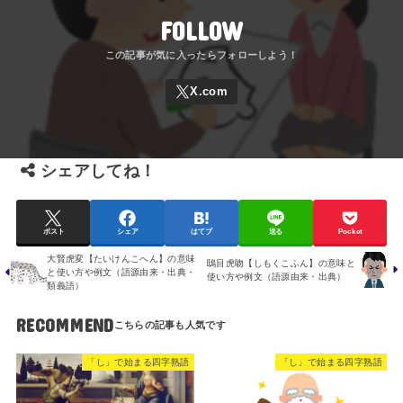
FOLLOW
シェアしてね！
ポスト
シェア
はてブ
送る
Pocket
大賢虎変【たいけんこへん】の意味
鴟目虎吻【しもくこふん】の意味と
と使い方や例文（語源由来・出典・
使い方や例文（語源由来・出典）
類義語）
RECOMMEND
「し」で始まる四字熟語
「し」で始まる四字熟語