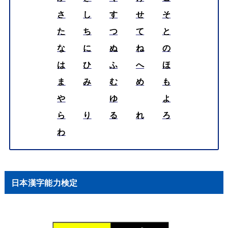
さ
し
す
せ
そ
た
ち
つ
て
と
な
に
ぬ
ね
の
は
ひ
ふ
へ
ほ
ま
み
む
め
も
や
ゆ
よ
ら
り
る
れ
ろ
わ
日本漢字能力検定