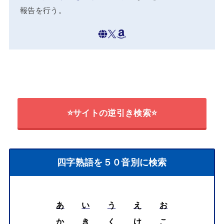
報告を行う。
⭐サイトの逆引き検索⭐
四字熟語を５０音別に検索
あ
い
う
え
お
か
き
く
け
こ