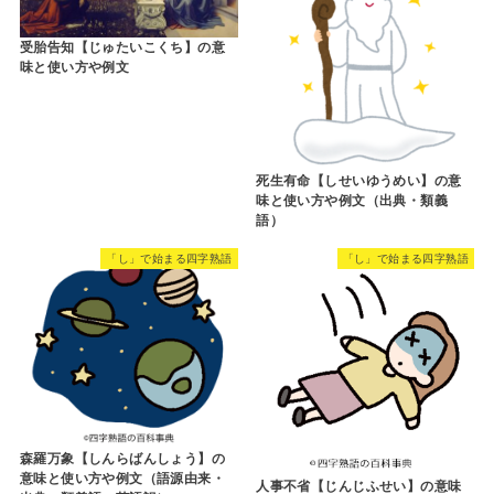
受胎告知【じゅたいこくち】の意
味と使い方や例文
死生有命【しせいゆうめい】の意
味と使い方や例文（出典・類義
語）
「し」で始まる四字熟語
「し」で始まる四字熟語
森羅万象【しんらばんしょう】の
意味と使い方や例文（語源由来・
人事不省【じんじふせい】の意味