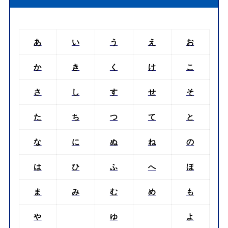
あ
い
う
え
お
か
き
く
け
こ
さ
し
す
せ
そ
た
ち
つ
て
と
な
に
ぬ
ね
の
は
ひ
ふ
へ
ほ
ま
み
む
め
も
や
ゆ
よ