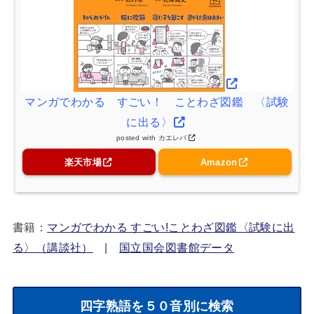
マンガでわかる すごい！ ことわざ図鑑 〈試験
に出る〉
posted with
カエレバ
楽天市場
Amazon
書籍：
マンガでわかる すごい!ことわざ図鑑〈試験に出
る〉（講談社）
|
国立国会図書館データ
四字熟語を５０音別に検索