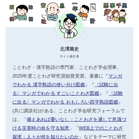
北澤篤史
サイト責任者
ことわざ・漢字熟語の専門家、ことわざ学会理事。
2025年度ことわざ研究奨励賞受賞。著書に『
マンガ
でわかる 漢字熟語の使い分け図鑑
』『
〈試験に出
る〉マンガでわかる すごいことわざ図鑑
』『
〈試験
に出る〉マンガでわかる おもしろい四字熟語図鑑
』
(共に講談社)がある。ことわざ学会研究フォーラムで
は、「
備えあれば憂いなし：ことわざを通して意識づ
ける災害時の命を守る知恵
」「
WEB上でのことわざ
探求：人々が何を知りたいのか
」などをテーマに研究