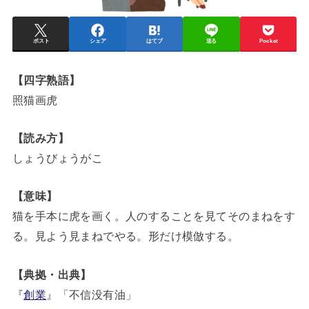
ポスト
シェア
はてブ
送る
Pocket
【四字熟語】
照猫画虎
【読み方】
しょうびょうがこ
【意味】
猫を手本に虎を画く。人のすることを見てそのまねをす
る。見よう見まねでやる。形だけ模倣する。
【典拠・出典】
『
創業
』「不信没有油」