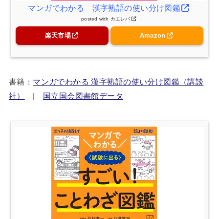
マンガでわかる 漢字熟語の使い分け図鑑
posted with
カエレバ
楽天市場
Amazon
書籍：
マンガでわかる 漢字熟語の使い分け図鑑（講談
社）
|
国立国会図書館データ