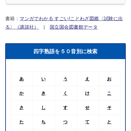
書籍：
マンガでわかる すごい!ことわざ図鑑〈試験に出
る〉（講談社）
|
国立国会図書館データ
四字熟語を５０音別に検索
あ
い
う
え
お
か
き
く
け
こ
さ
し
す
せ
そ
た
ち
つ
て
と