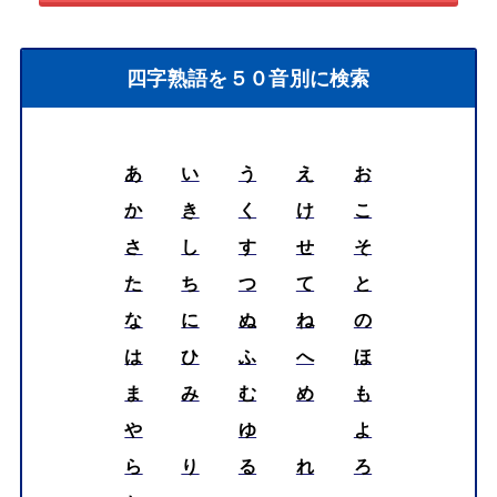
四字熟語を５０音別に検索
あ
い
う
え
お
か
き
く
け
こ
さ
し
す
せ
そ
た
ち
つ
て
と
な
に
ぬ
ね
の
は
ひ
ふ
へ
ほ
ま
み
む
め
も
や
ゆ
よ
ら
り
る
れ
ろ