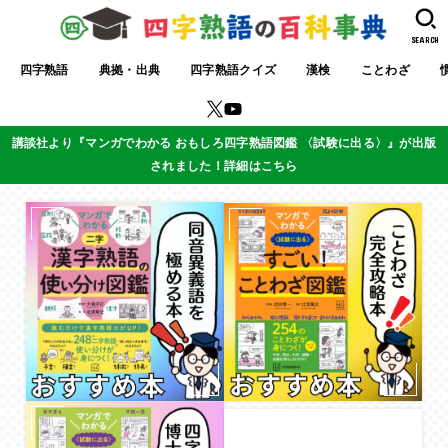
SEARCH
四字熟語
典拠・出典
四字熟語クイズ
漢検
ことわざ
講談社より『マンガでわかる おもしろ四字熟語図鑑 〈試験に出る〉』が出版
されました！詳細はこちら