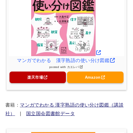
マンガでわかる 漢字熟語の使い分け図鑑
posted with
カエレバ
楽天市場
Amazon
書籍：
マンガでわかる 漢字熟語の使い分け図鑑（講談
社）
|
国立国会図書館データ