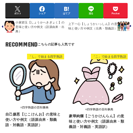
ポスト
シェア
はてブ
送る
Pocket
小家碧玉【しょうかへきぎょく】の
上下一心【しょうかいっしん】の意
意味と使い方や例文（語源由来・出
味と使い方や例文（出典・類義語）
典）
RECOMMEND
「し」で始まる四字熟語
「こ」で始まる四字熟語
自己嫌悪【じこけんお】の意味と
豪華絢爛【ごうかけんらん】の意
使い方や例文（語源由来・類義
味と使い方や例文（語源由来・類
語・対義語・英語訳）
義語・対義語・英語訳）