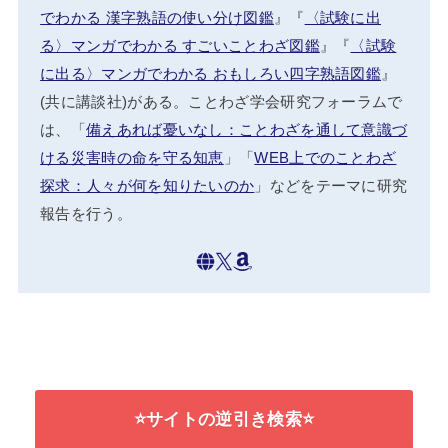
でわかる 漢字熟語の使い分け図鑑
』『
〈試験に出
る〉マンガでわかる すごいことわざ図鑑
』『
〈試験
に出る〉マンガでわかる おもしろい四字熟語図鑑
』
(共に講談社)がある。ことわざ学会研究フォーラムで
は、「
備えあれば憂いなし：ことわざを通して意識づ
ける災害時の命を守る知恵
」「
WEB上でのことわざ
探求：人々が何を知りたいのか
」などをテーマに研究
報告を行う。
⭐サイトの逆引き検索⭐