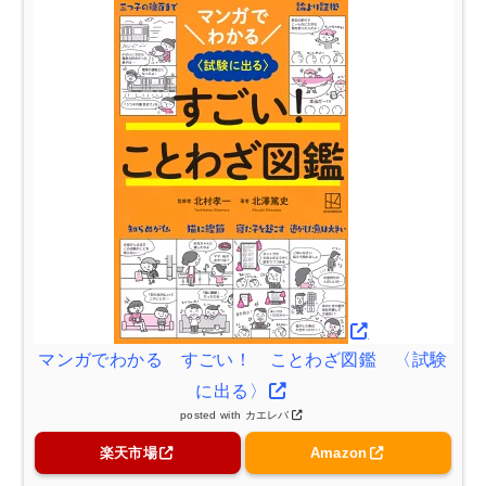
マンガでわかる すごい！ ことわざ図鑑 〈試験
に出る〉
posted with
カエレバ
楽天市場
Amazon