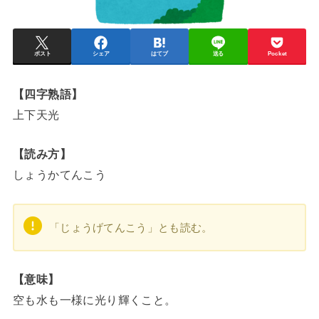
ポスト
シェア
はてブ
送る
Pocket
【四字熟語】
上下天光
【読み方】
しょうかてんこう
「じょうげてんこう」とも読む。
【意味】
空も水も一様に光り輝くこと。