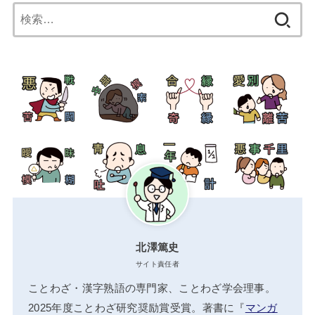
検
索:
北澤篤史
サイト責任者
ことわざ・漢字熟語の専門家、ことわざ学会理事。
2025年度ことわざ研究奨励賞受賞。著書に『
マンガ