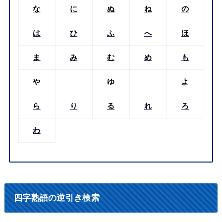
な
に
ぬ
ね
の
は
ひ
ふ
へ
ほ
ま
み
む
め
も
や
ゆ
よ
ら
り
る
れ
ろ
わ
四字熟語の逆引き検索