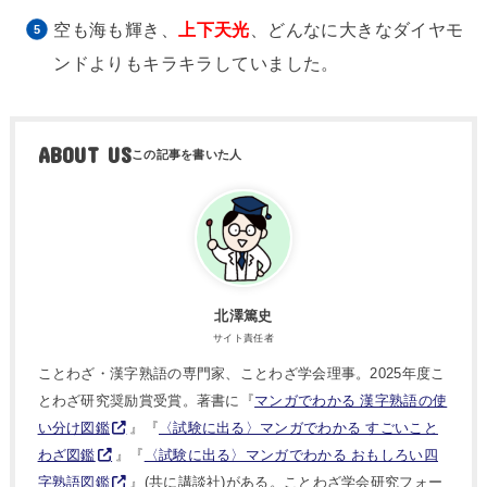
空も海も輝き、
上下天光
、どんなに大きなダイヤモ
ンドよりもキラキラしていました。
ABOUT US
北澤篤史
サイト責任者
ことわざ・漢字熟語の専門家、ことわざ学会理事。2025年度こ
とわざ研究奨励賞受賞。著書に『
マンガでわかる 漢字熟語の使
い分け図鑑
』『
〈試験に出る〉マンガでわかる すごいこと
わざ図鑑
』『
〈試験に出る〉マンガでわかる おもしろい四
字熟語図鑑
』(共に講談社)がある。ことわざ学会研究フォー