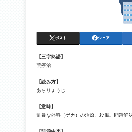
ポスト
シェア
【三字熟語】
荒療治
【読み方】
あらりょうじ
【意味】
乱暴な外科（ゲカ）の治療。殺傷。問題解
【語源由来】