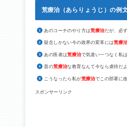
荒療治（あらりょうじ）の例
あのコーチのやり方は
荒療治
だが、必
疑念しかない今の政界の変革には
荒療
あの医者は
荒療治
で気遣い一つなく私
昔の
荒療治
な教育なんて今なら虐待だ
こうなったら私が
荒療治
でこの部署に
スポンサーリンク