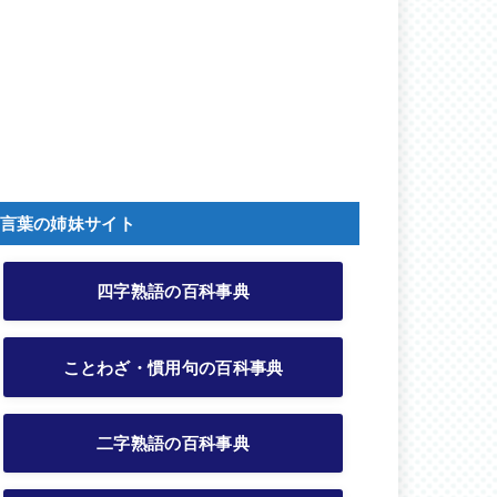
言葉の姉妹サイト
四字熟語の百科事典
ことわざ・慣用句の百科事典
二字熟語の百科事典