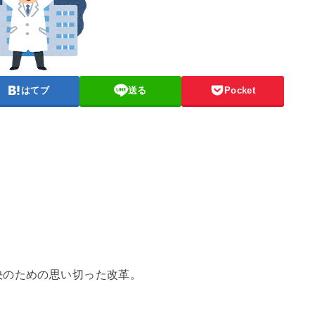
はてブ
送る
Pocket
決のための思い切った改革。