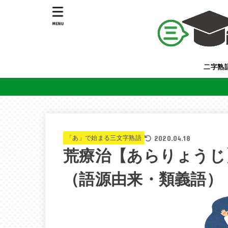
MENU
二字熟
2020.04.18
「あ」で始まる三文字熟語
荒療治【あらりょうじ
（語源由来・類義語）