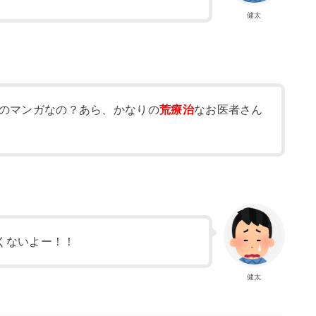
健太
のマンガなの？あら、かなりの
荒療治
なお医者さん
くないよー！！
健太