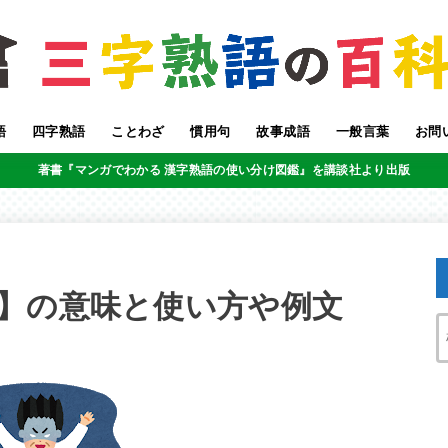
語
四字熟語
ことわざ
慣用句
故事成語
一般言葉
お問
著書『マンガでわかる 漢字熟語の使い分け図鑑』を講談社より出版
】の意味と使い方や例文