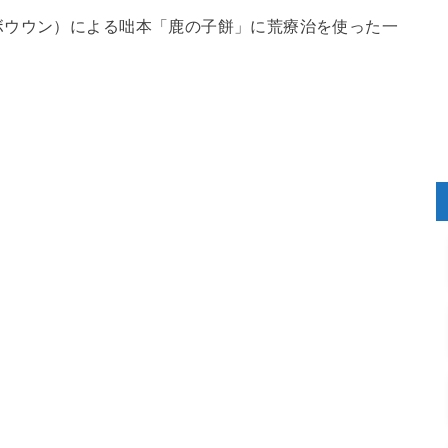
ボウウン）による咄本「鹿の子餅」に荒療治を使った一