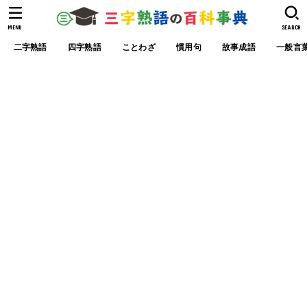
MENU
SEARCH
二字熟語
四字熟語
ことわざ
慣用句
故事成語
一般言