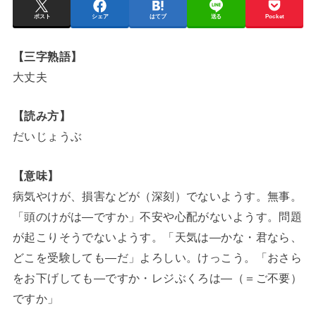
ポスト
シェア
はてブ
送る
Pocket
【三字熟語】
大丈夫
【読み方】
だいじょうぶ
【意味】
病気やけが、損害などが（深刻）でないようす。無事。
「頭のけがは―ですか」不安や心配がないようす。問題
が起こりそうでないようす。「天気は―かな・君なら、
どこを受験しても―だ」よろしい。けっこう。「おさら
をお下げしても―ですか・レジぶくろは―（＝ご不要）
ですか」