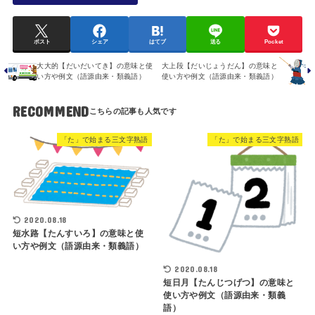
ポスト
シェア
はてブ
送る
Pocket
大大的【だいだいてき】の意味と使
大上段【だいじょうだん】の意味と
い方や例文（語源由来・類義語）
使い方や例文（語源由来・類義語）
RECOMMEND
「た」で始まる三文字熟語
「た」で始まる三文字熟語
2020.08.18
短水路【たんすいろ】の意味と使
い方や例文（語源由来・類義語）
2020.08.18
短日月【たんじつげつ】の意味と
使い方や例文（語源由来・類義
語）