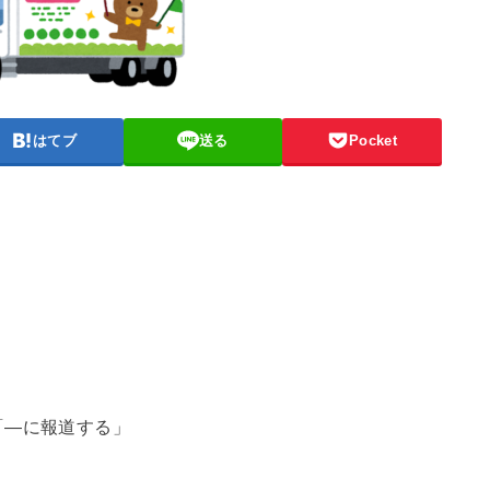
はてブ
送る
Pocket
「―に報道する」