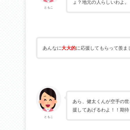
ょ？地元の人らしいわよ。
ともこ
あんなに
大大的
に応援してもらって羨ま
あら、健太くんが空手の世
援してあげるわよ！！期待
ともこ