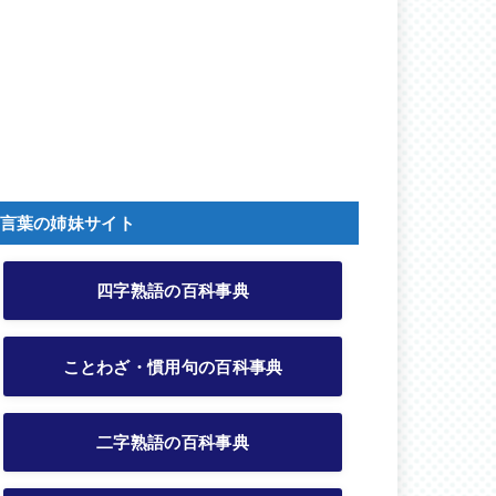
言葉の姉妹サイト
四字熟語の百科事典
ことわざ・慣用句の百科事典
二字熟語の百科事典