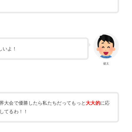
しいよ！
健太
界大会で優勝したら私たちだってもっと
大大的
に応
してるわ！！