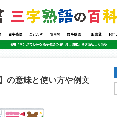
語
四字熟語
ことわざ
慣用句
故事成語
一般言葉
お問
著書『マンガでわかる 漢字熟語の使い分け図鑑』を講談社より出版
】の意味と使い方や例文