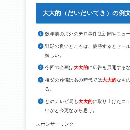
大大的（だいだいてき）の例
数年前の海外のテロ事件は新聞やニュ
野球の良いところは、優勝するとセー
嬉しい。
今回の企画は
大大的
に広告を展開する
祖父の葬儀はあの時代では
大大的
なも
る。
どのテレビ局も
大大的
に取り上げたニ
いかと今更ながら思う。
スポンサーリンク