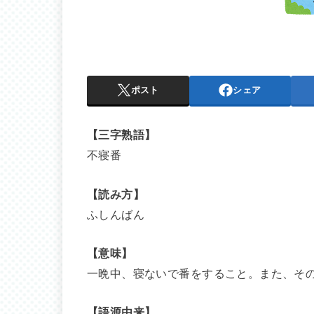
ポスト
シェア
【三字熟語】
不寝番
【読み方】
ふしんばん
【意味】
一晩中、寝ないで番をすること。また、そ
【語源由来】