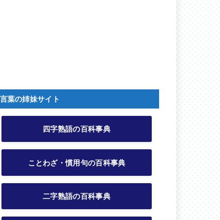
言葉の姉妹サイト
四字熟語の百科事典
ことわざ・慣用句の百科事典
二字熟語の百科事典