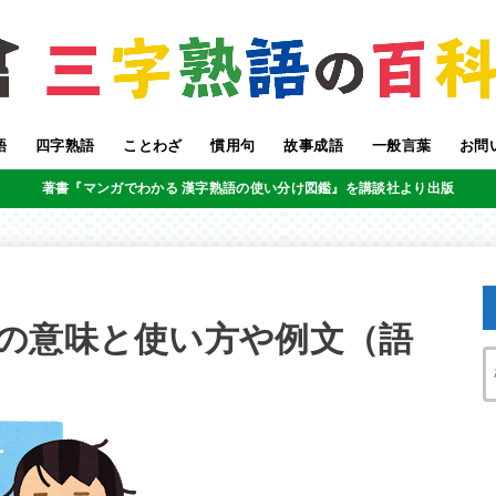
語
四字熟語
ことわざ
慣用句
故事成語
一般言葉
お問
著書『マンガでわかる 漢字熟語の使い分け図鑑』を講談社より出版
の意味と使い方や例文（語