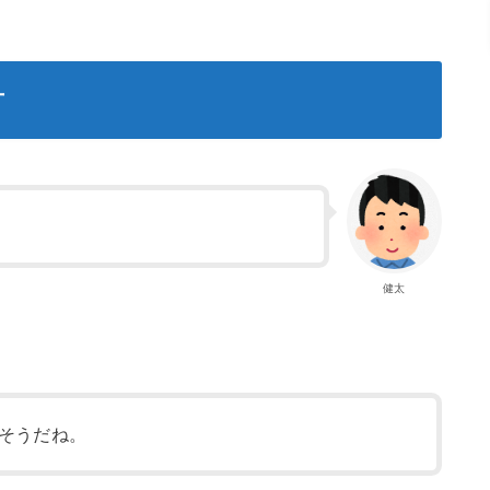
方
健太
そうだね。