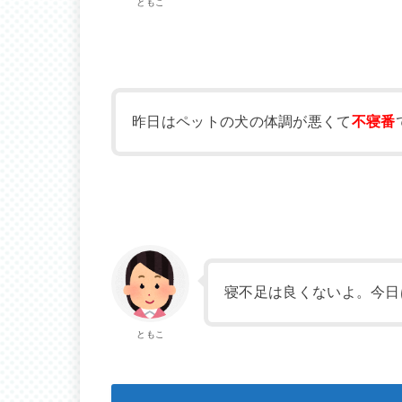
ともこ
昨日はペットの犬の体調が悪くて
不寝番
寝不足は良くないよ。今日
ともこ