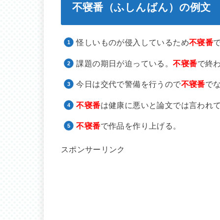
不寝番（ふしんばん）の例文
怪しいものが侵入しているため
不寝番
課題の期日が迫っている。
不寝番
で終
今日は交代で警備を行うので
不寝番
で
不寝番
は健康に悪いと論文では言われ
不寝番
で作品を作り上げる。
スポンサーリンク