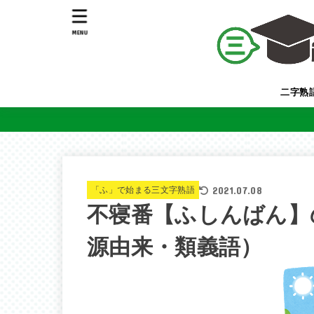
MENU
二字熟
2021.07.08
「ふ」で始まる三文字熟語
不寝番【ふしんばん】
源由来・類義語）