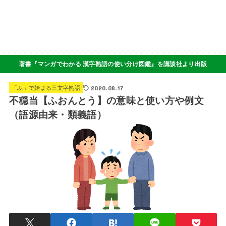
著書『マンガでわかる 漢字熟語の使い分け図鑑』を講談社より出版
2020.08.17
「ふ」で始まる三文字熟語
不穏当【ふおんとう】の意味と使い方や例文
（語源由来・類義語）