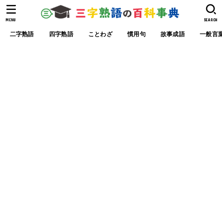
MENU
SEARCH
二字熟語
四字熟語
ことわざ
慣用句
故事成語
一般言