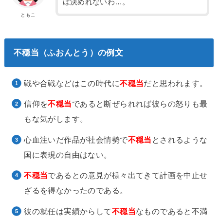
は決めれないわ…。
ともこ
不穏当（ふおんとう）の例文
戦や合戦などはこの時代に
不穏当
だと思われます。
信仰を
不穏当
であると断ぜられれば彼らの怒りも最
もな気がします。
心血注いだ作品が社会情勢で
不穏当
とされるような
国に表現の自由はない。
不穏当
であるとの意見が様々出てきて計画を中止せ
ざるを得なかったのである。
彼の就任は実績からして
不穏当
なものであると不満