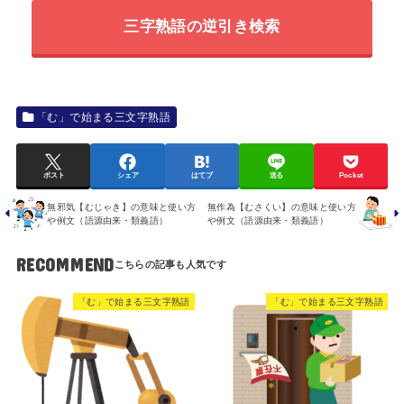
三字熟語の逆引き検索
「む」で始まる三文字熟語
ポスト
シェア
はてブ
送る
Pocket
無邪気【むじゃき】の意味と使い方
無作為【むさくい】の意味と使い方
や例文（語源由来・類義語）
や例文（語源由来・類義語）
RECOMMEND
「む」で始まる三文字熟語
「む」で始まる三文字熟語