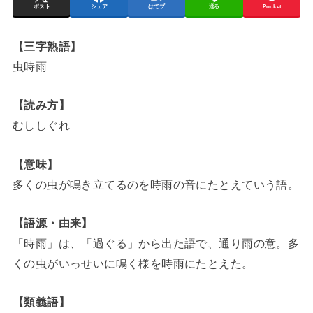
ポスト
シェア
はてブ
送る
Pocket
【三字熟語】
虫時雨
【読み方】
むししぐれ
【意味】
多くの虫が鳴き立てるのを時雨の音にたとえていう語。
【語源・由来】
「時雨」は、「過ぐる」から出た語で、通り雨の意。多
くの虫がいっせいに鳴く様を時雨にたとえた。
【類義語】