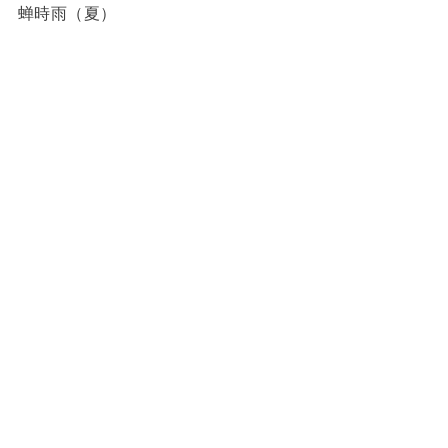
蝉時雨（夏）