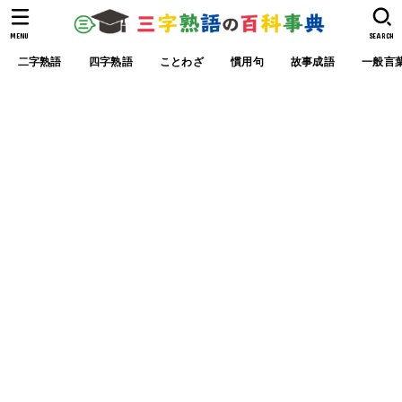
MENU
SEARCH
二字熟語
四字熟語
ことわざ
慣用句
故事成語
一般言