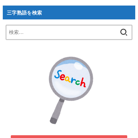
三字熟語を検索
検
索: