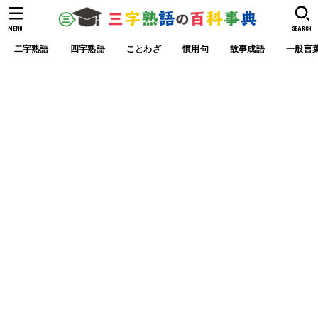
MENU
SEARCH
二字熟語
四字熟語
ことわざ
慣用句
故事成語
一般言