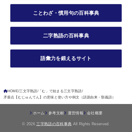
ことわざ・慣用句の百科事典
二字熟語の百科事典
語彙力を鍛えるサイト
HOME
三文字熟語
「む」で始まる三文字熟語
矛盾点【むじゅんてん】の意味と使い方や例文（語源由来・類義語）
ホーム
参考文献
運営情報
会社概要
© 2026
三字熟語の百科事典
All Rights Reserved.