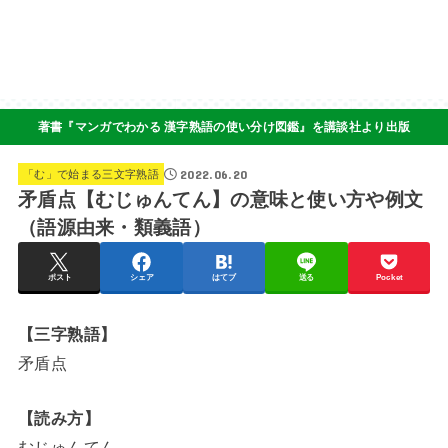
著書『マンガでわかる 漢字熟語の使い分け図鑑』を講談社より出版
2022.06.20
「む」で始まる三文字熟語
矛盾点【むじゅんてん】の意味と使い方や例文
（語源由来・類義語）
ポスト
シェア
はてブ
送る
Pocket
【三字熟語】
矛盾点
【読み方】
むじゅんてん