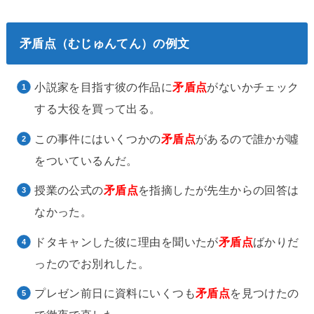
矛盾点（むじゅんてん）の例文
小説家を目指す彼の作品に
矛盾点
がないかチェック
する大役を買って出る。
この事件にはいくつかの
矛盾点
があるので誰かが噓
をついているんだ。
授業の公式の
矛盾点
を指摘したが先生からの回答は
なかった。
ドタキャンした彼に理由を聞いたが
矛盾点
ばかりだ
ったのでお別れした。
プレゼン前日に資料にいくつも
矛盾点
を見つけたの