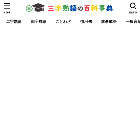
MENU
SEARCH
二字熟語
四字熟語
ことわざ
慣用句
故事成語
一般言