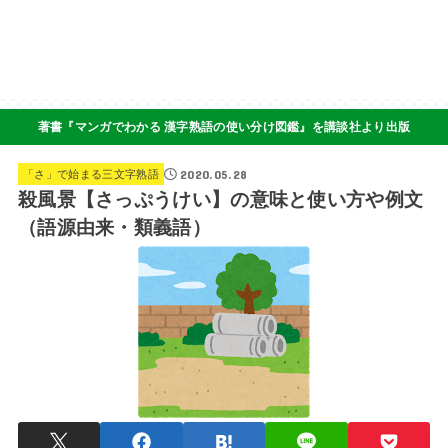
著書『マンガでわかる 漢字熟語の使い分け図鑑』を講談社より出版
2020.05.28
「さ」で始まる三文字熟語
殺風景【さっぷうけい】の意味と使い方や例文
（語源由来・類義語）