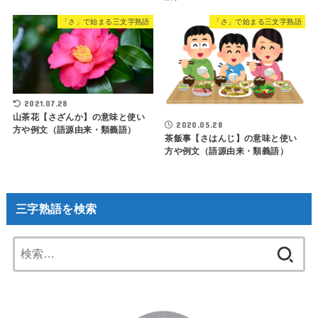
「さ」で始まる三文字熟語
「さ」で始まる三文字熟語
2021.07.28
山茶花【さざんか】の意味と使い
2020.05.28
方や例文（語源由来・類義語）
茶飯事【さはんじ】の意味と使い
方や例文（語源由来・類義語）
三字熟語を検索
検
索: