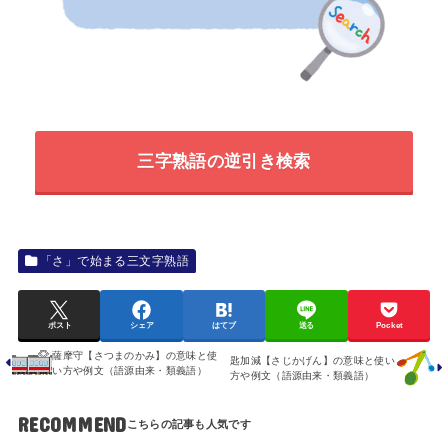
三字熟語の逆引き検索
「さ」で始まる三文字熟語
ポスト
シェア
はてブ
送る
Pocket
薩摩守【さつまのかみ】の意味と使
匙加減【さじかげん】の意味と使い
い方や例文（語源由来・類義語）
方や例文（語源由来・類義語）
RECOMMEND