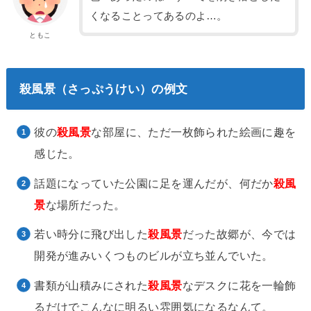
くなることってあるのよ…。
ともこ
殺風景（さっぷうけい）の例文
彼の
殺風景
な部屋に、ただ一枚飾られた絵画に趣を
感じた。
話題になっていた公園に足を運んだが、何だか
殺風
景
な場所だった。
若い時分に飛び出した
殺風景
だった故郷が、今では
開発が進みいくつものビルが立ち並んでいた。
書類が山積みにされた
殺風景
なデスクに花を一輪飾
るだけでこんなに明るい雰囲気になるなんて。