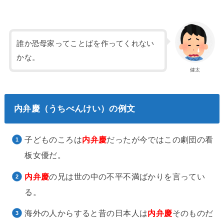
誰か恐母家ってことばを作ってくれない
かな。
健太
内弁慶（うちべんけい）の例文
子どものころは
内弁慶
だったが今ではこの劇団の看
板女優だ。
内弁慶
の兄は世の中の不平不満ばかりを言ってい
る。
海外の人からすると昔の日本人は
内弁慶
そのものだ