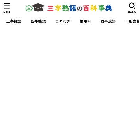
MENU
SEARCH
二字熟語
四字熟語
ことわざ
慣用句
故事成語
一般言