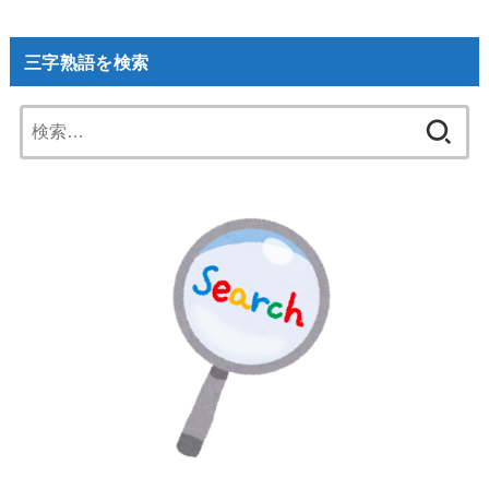
三字熟語を検索
検
索: