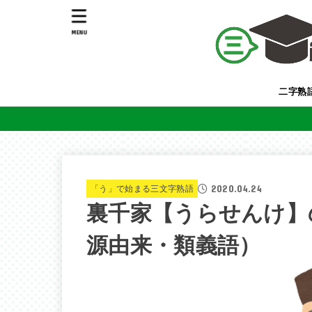
MENU
二字熟
2020.04.24
「う」で始まる三文字熟語
裏千家【うらせんけ】
源由来・類義語）