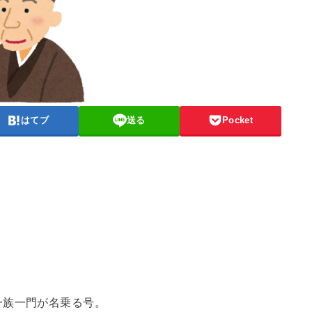
はてブ
送る
Pocket
一族一門が名乗る号。