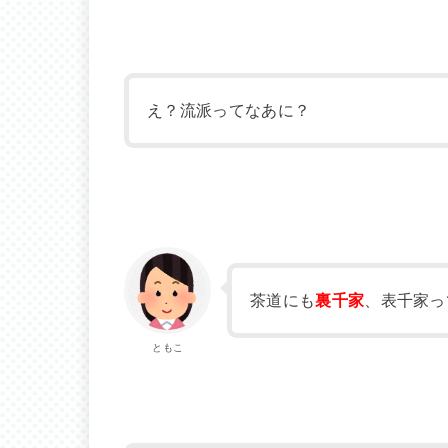
え？流派ってなあに？
茶道にも
裏千家
、表千家っ
ともこ