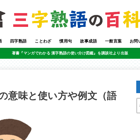
語
四字熟語
ことわざ
慣用句
故事成語
一般言葉
お問
著書『マンガでわかる 漢字熟語の使い分け図鑑』を講談社より出版
の意味と使い方や例文（語