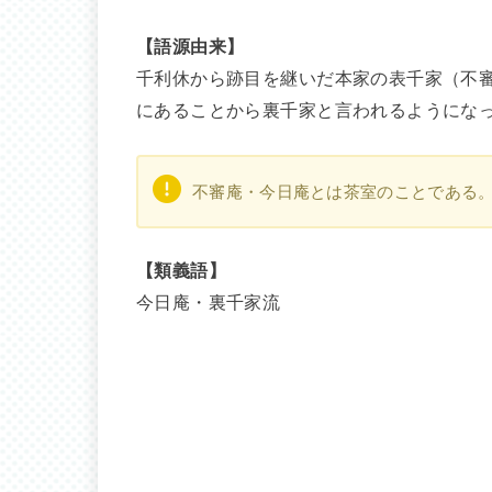
【語源由来】
千利休から跡目を継いだ本家の表千家（不
にあることから裏千家と言われるようにな
不審庵・今日庵とは茶室のことである
【類義語】
今日庵・裏千家流