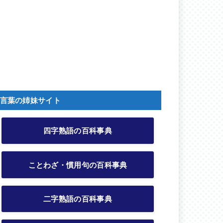
言葉の姉妹サイト
四字熟語の百科事典
ことわざ・慣用句の百科事典
二字熟語の百科事典