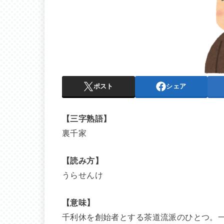
ポスト
シェア
【三字熟語】
裏千家
【読み方】
うらせんけ
【意味】
千利休を創始者とする茶道流派のひとつ。