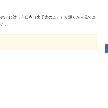
審庵）に対し今日庵（裏千家のこと）が通りから見て裏
った。
。