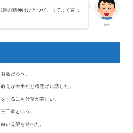
武道の精神はひとつだ、ってよく言っ
健太
番有名だろう。
の教えが大半だと得意げに話した。
何をするにも仕草が美しい。
て三千家という。
面白い見解を述べた。