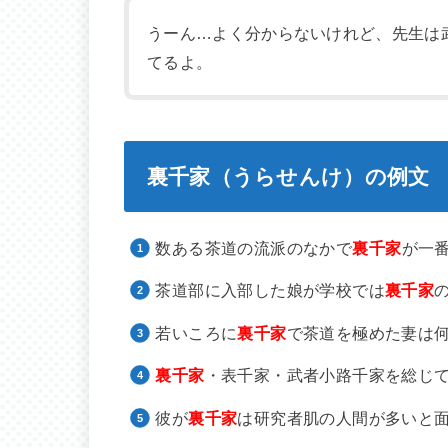
うーん…よく分からないけれど、先生は
てるよ。
裏千家（うらせんけ）の例文
数ある茶道の流派のなかで
裏千家
が一
茶道部に入部した娘が学校では
裏千家
若いころに
裏千家
で茶道を極めた妻は
裏千家
・表千家・武者小路千家を総じ
彼が
裏千家
は研究者肌の人間が多いと