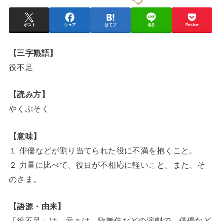
ポスト
シェア
はてブ
送る
Pocket
【三字熟語】
役不足
【読み方】
やくぶそく
【意味】
１ 俳優などが割り当てられた役に不満を抱くこと。
２ 力量に比べて、役目が不相応に軽いこと。また、そ
のさま。
【語源・由来】
「役不足」は、元々は、歌舞伎などの演劇で、俳優など