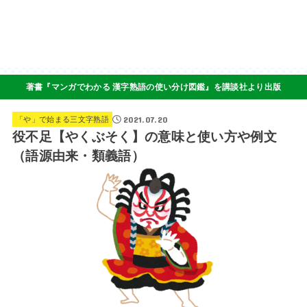
著書『マンガでわかる 漢字熟語の使い分け図鑑』を講談社より出版
2021.07.20
「や」で始まる三文字熟語
役不足【やくぶそく】の意味と使い方や例文
（語源由来・類義語）