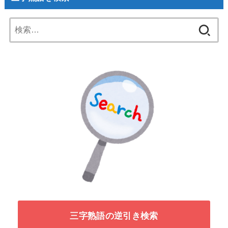
検
索:
三字熟語の逆引き検索