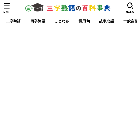
MENU
SEARCH
二字熟語
四字熟語
ことわざ
慣用句
故事成語
一般言