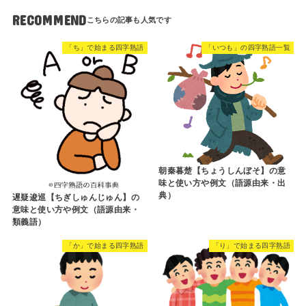
RECOMMEND
「ち」で始まる四字熟語
「いつも」の四字熟語一覧
朝秦暮楚【ちょうしんぼそ】の意
味と使い方や例文（語源由来・出
典）
遅疑逡巡【ちぎしゅんじゅん】の
意味と使い方や例文（語源由来・
類義語）
「か」で始まる四字熟語
「り」で始まる四字熟語