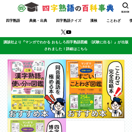
SEARCH
四字熟語
典拠・出典
四字熟語クイズ
漢検
ことわざ
講談社より『マンガでわかる おもしろ四字熟語図鑑 〈試験に出る〉』が出版
されました！詳細はこちら