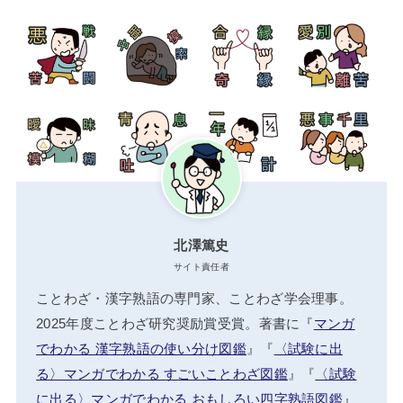
北澤篤史
サイト責任者
ことわざ・漢字熟語の専門家、ことわざ学会理事。
2025年度ことわざ研究奨励賞受賞。著書に『
マンガ
でわかる 漢字熟語の使い分け図鑑
』『
〈試験に出
る〉マンガでわかる すごいことわざ図鑑
』『
〈試験
に出る〉マンガでわかる おもしろい四字熟語図鑑
』