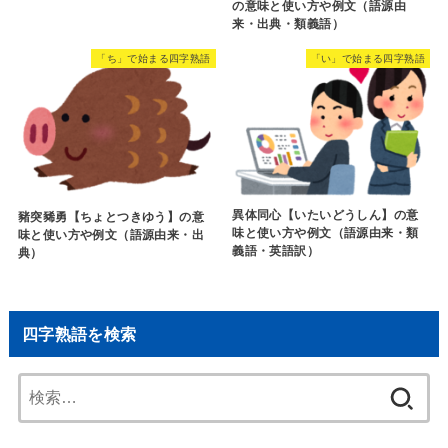
の意味と使い方や例文（語源由
来・出典・類義語）
「ち」で始まる四字熟語
「い」で始まる四字熟語
異体同心【いたいどうしん】の意
豬突豨勇【ちょとつきゆう】の意
味と使い方や例文（語源由来・類
味と使い方や例文（語源由来・出
義語・英語訳）
典）
四字熟語を検索
検
索: