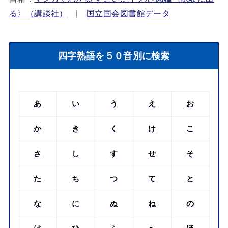
る〉（講談社）
|
国立国会図書館データ
四字熟語を５０音別に検索
あ
い
う
え
お
か
き
く
け
こ
さ
し
す
せ
そ
た
ち
つ
て
と
な
に
ぬ
ね
の