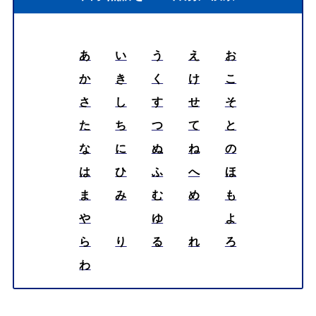
あ
い
う
え
お
か
き
く
け
こ
さ
し
す
せ
そ
た
ち
つ
て
と
な
に
ぬ
ね
の
は
ひ
ふ
へ
ほ
ま
み
む
め
も
や
ゆ
よ
ら
り
る
れ
ろ
わ