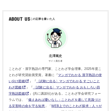
ABOUT US
北澤篤史
サイト責任者
ことわざ・漢字熟語の専門家、ことわざ学会理事。2025年度こ
とわざ研究奨励賞受賞。著書に『
マンガでわかる 漢字熟語の使
い分け図鑑
』『
〈試験に出る〉マンガでわかる すごいこと
わざ図鑑
』『
〈試験に出る〉マンガでわかる おもしろい四
字熟語図鑑
』(共に講談社)がある。ことわざ学会研究フォー
ラムでは、「
備えあれば憂いなし：ことわざを通して意識づけ
る災害時の命を守る知恵
」「
WEB上でのことわざ探求：人々が