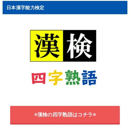
日本漢字能力検定
⭐漢検の四字熟語はコチラ⭐