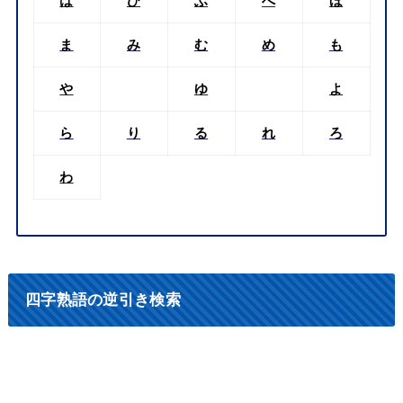
は
ひ
ふ
へ
ほ
ま
み
む
め
も
や
ゆ
よ
ら
り
る
れ
ろ
わ
四字熟語の逆引き検索