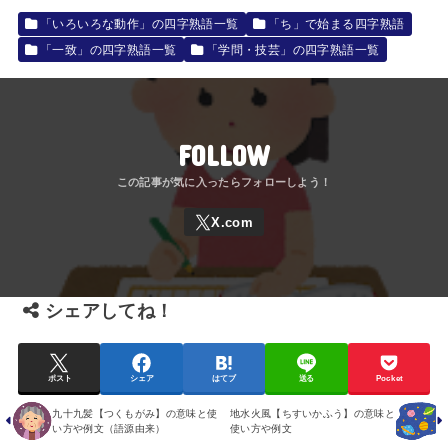
「いろいろな動作」の四字熟語一覧
「ち」で始まる四字熟語
「一致」の四字熟語一覧
「学問・技芸」の四字熟語一覧
FOLLOW
シェアしてね！
ポスト
シェア
はてブ
送る
Pocket
九十九髪【つくもがみ】の意味と使
地水火風【ちすいかふう】の意味と
い方や例文（語源由来）
使い方や例文