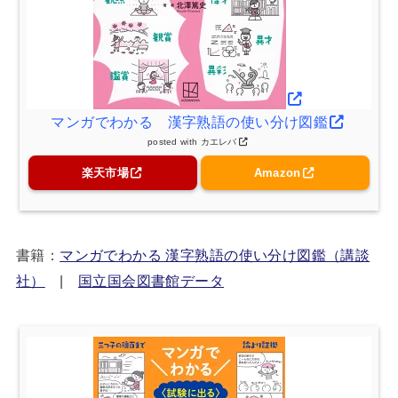
マンガでわかる 漢字熟語の使い分け図鑑
posted with
カエレバ
楽天市場
Amazon
書籍：
マンガでわかる 漢字熟語の使い分け図鑑（講談
社）
|
国立国会図書館データ