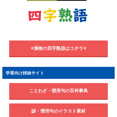
⭐漢検の四字熟語はコチラ⭐
学習向け姉妹サイト
ことわざ・慣用句の百科事典
諺・慣用句のイラスト素材