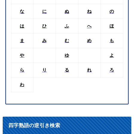
な
に
ぬ
ね
の
は
ひ
ふ
へ
ほ
ま
み
む
め
も
や
ゆ
よ
ら
り
る
れ
ろ
わ
四字熟語の逆引き検索