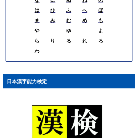
は
ひ
ふ
へ
ほ
ま
み
む
め
も
や
ゆ
よ
ら
り
る
れ
ろ
わ
日本漢字能力検定