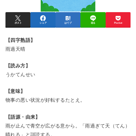
ポスト
シェア
はてブ
送る
Pocket
【四字熟語】
雨過天晴
【読み方】
うかてんせい
【意味】
物事の悪い状況が好転するたとえ。
【語源・由来】
雨が止んで青空が広がる意から。「雨過ぎて天（てん）
晴れる」と訓読する。