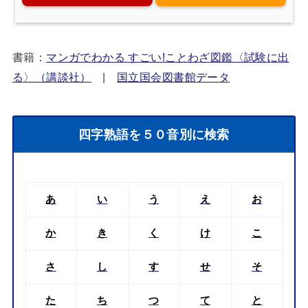
書籍：
マンガでわかる すごい!ことわざ図鑑〈試験に出
る〉（講談社）
|
国立国会図書館データ
四字熟語を５０音別に検索
あ
い
う
え
お
か
き
く
け
こ
さ
し
す
せ
そ
た
ち
つ
て
と