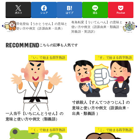
ポスト
シェア
はてブ
送る
Pocket
有為転変【ういてんぺん】の意味と
羽化登仙【うかとうせん】の意味と
使い方や例文（語源由来・類義語・
使い方や例文（語源由来・出典）
対義語・英語訳）
RECOMMEND
「い」で始まる四字熟語
「す」で始まる四字熟語
寸鉄殺人【すんてつさつじん】の
意味と使い方や例文（語源由来・
一人当千【いちにんとうせん】の
出典・類義語 ）
意味と使い方や例文（類義語）
「く」で始まる四字熟語
「こ」で始まる四字熟語