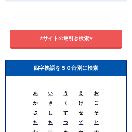
⭐サイトの逆引き検索⭐
四字熟語を５０音別に検索
あ
い
う
え
お
か
き
く
け
こ
さ
し
す
せ
そ
た
ち
つ
て
と
な
に
ぬ
ね
の