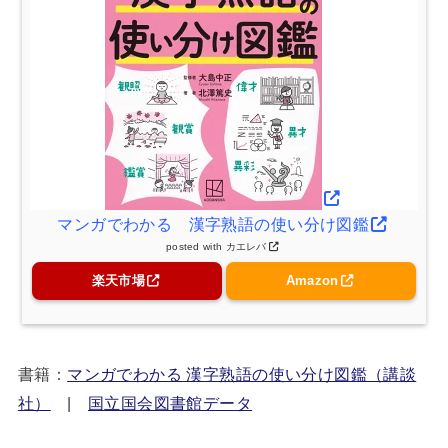
マンガでわかる 漢字熟語の使い分け図鑑
posted with
カエレバ
楽天市場
Amazon
書籍：
マンガでわかる 漢字熟語の使い分け図鑑（講談
社）
|
国立国会図書館データ