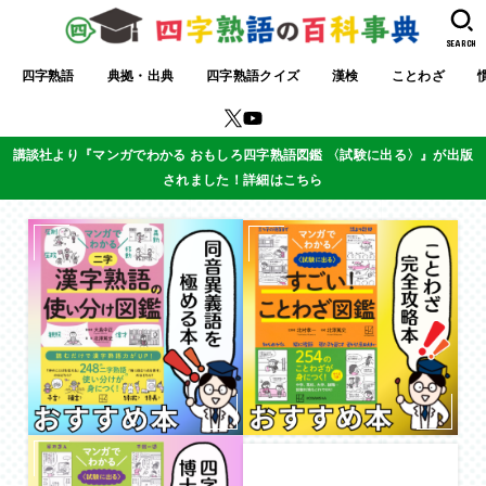
SEARCH
四字熟語
典拠・出典
四字熟語クイズ
漢検
ことわざ
講談社より『マンガでわかる おもしろ四字熟語図鑑 〈試験に出る〉』が出版
されました！詳細はこちら