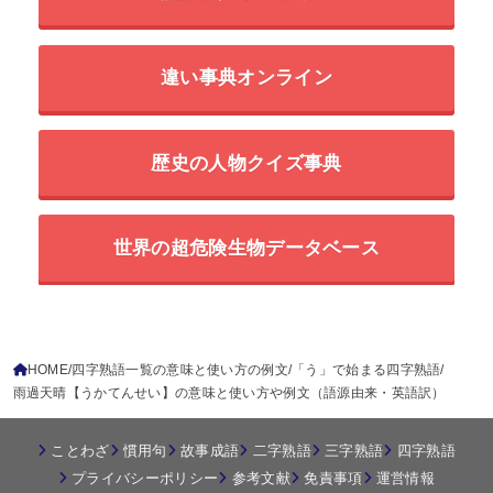
違い事典オンライン
歴史の人物クイズ事典
世界の超危険生物データベース
HOME
四字熟語一覧の意味と使い方の例文
「う」で始まる四字熟語
雨過天晴【うかてんせい】の意味と使い方や例文（語源由来・英語訳）
ことわざ
慣用句
故事成語
二字熟語
三字熟語
四字熟語
プライバシーポリシー
参考文献
免責事項
運営情報