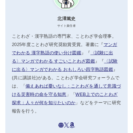
北澤篤史
サイト責任者
ことわざ・漢字熟語の専門家、ことわざ学会理事。
2025年度ことわざ研究奨励賞受賞。著書に『
マンガ
でわかる 漢字熟語の使い分け図鑑
』『
〈試験に出
る〉マンガでわかる すごいことわざ図鑑
』『
〈試験
に出る〉マンガでわかる おもしろい四字熟語図鑑
』
(共に講談社)がある。ことわざ学会研究フォーラムで
は、「
備えあれば憂いなし：ことわざを通して意識づ
ける災害時の命を守る知恵
」「
WEB上でのことわざ
探求：人々が何を知りたいのか
」などをテーマに研究
報告を行う。