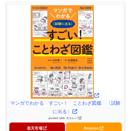
マンガでわかる すごい！ ことわざ図鑑 〈試験
に出る〉
posted with
カエレバ
楽天市場
Amazon