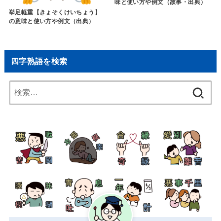
味と使い方や例文（故事・出典）
挙足軽重【きょそくけいちょう】
の意味と使い方や例文（出典）
四字熟語を検索
検
索: