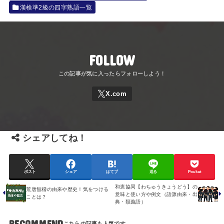
漢検準2級の四字熟語一覧
FOLLOW
シェアしてね！
ポスト
シェア
はてブ
送る
Pocket
和衷協同【わちゅうきょうどう】の
荒唐無稽の由来や歴史！気をつける
意味と使い方や例文（語源由来・出
ことは？
典・類義語）
RECOMMEND