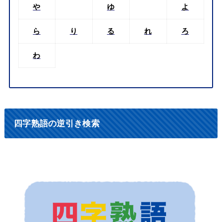
や
ゆ
よ
ら
り
る
れ
ろ
わ
四字熟語の逆引き検索