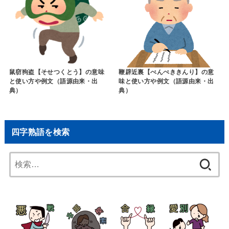
鼠窃狗盗【そせつくとう】の意味
鞭辟近裏【べんぺききんり】の意
と使い方や例文（語源由来・出
味と使い方や例文（語源由来・出
典）
典）
四字熟語を検索
検
索: