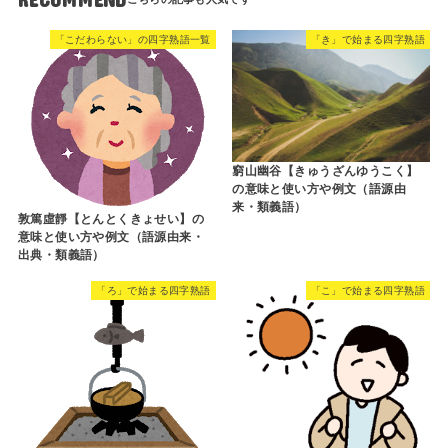
「こだわらない」の四字熟語一覧
「き」で始まる四字熟語
窮山幽谷【きゅうざんゆうこく】
の意味と使い方や例文（語源由
来・類義語）
敦篤虛靜【とんとくきょせい】の
意味と使い方や例文（語源由来・
出典・類義語）
「ろ」で始まる四字熟語
「こ」で始まる四字熟語