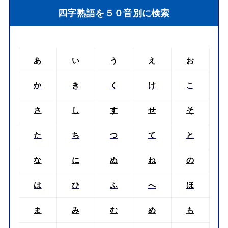
四字熟語を５０音別に検索
あ
い
う
え
お
か
き
く
け
こ
さ
し
す
せ
そ
た
ち
つ
て
と
な
に
ぬ
ね
の
は
ひ
ふ
へ
ほ
ま
み
む
め
も