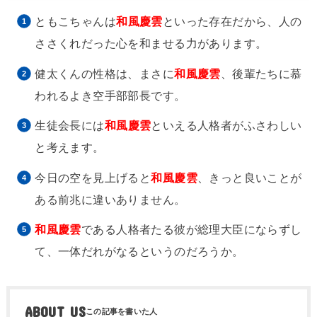
ともこちゃんは
和風慶雲
といった存在だから、人の
ささくれだった心を和ませる力があります。
健太くんの性格は、まさに
和風慶雲
、後輩たちに慕
われるよき空手部部長です。
生徒会長には
和風慶雲
といえる人格者がふさわしい
と考えます。
今日の空を見上げると
和風慶雲
、きっと良いことが
ある前兆に違いありません。
和風慶雲
である人格者たる彼が総理大臣にならずし
て、一体だれがなるというのだろうか。
ABOUT US