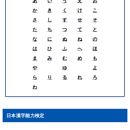
あ
い
う
え
お
か
き
く
け
こ
さ
し
す
せ
そ
た
ち
つ
て
と
な
に
ぬ
ね
の
は
ひ
ふ
へ
ほ
ま
み
む
め
も
や
ゆ
よ
ら
り
る
れ
ろ
わ
日本漢字能力検定