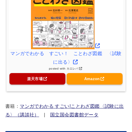
マンガでわかる すごい！ ことわざ図鑑 〈試験
に出る〉
posted with
カエレバ
楽天市場
Amazon
書籍：
マンガでわかる すごい!ことわざ図鑑〈試験に出
る〉（講談社）
|
国立国会図書館データ