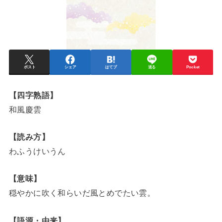
ポスト
シェア
はてブ
送る
Pocket
【四字熟語】
和風慶雲
【読み方】
わふうけいうん
【意味】
穏やかに吹く和らいだ風とめでたい雲。
【語源・由来】