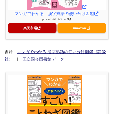
マンガでわかる 漢字熟語の使い分け図鑑
posted with
カエレバ
楽天市場
Amazon
書籍：
マンガでわかる 漢字熟語の使い分け図鑑（講談
社）
|
国立国会図書館データ