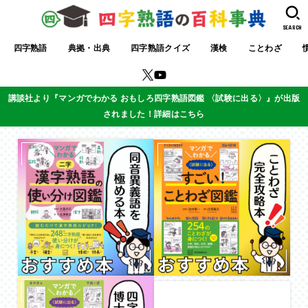
SEARCH
四字熟語
典拠・出典
四字熟語クイズ
漢検
ことわざ
講談社より『マンガでわかる おもしろ四字熟語図鑑 〈試験に出る〉』が出版
されました！詳細はこちら