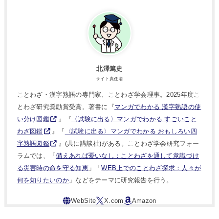
北澤篤史
サイト責任者
ことわざ・漢字熟語の専門家、ことわざ学会理事。2025年度こ
とわざ研究奨励賞受賞。著書に『
マンガでわかる 漢字熟語の使
い分け図鑑
』『
〈試験に出る〉マンガでわかる すごいこと
わざ図鑑
』『
〈試験に出る〉マンガでわかる おもしろい四
字熟語図鑑
』(共に講談社)がある。ことわざ学会研究フォー
ラムでは、「
備えあれば憂いなし：ことわざを通して意識づけ
る災害時の命を守る知恵
」「
WEB上でのことわざ探求：人々が
何を知りたいのか
」などをテーマに研究報告を行う。