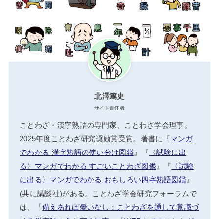
北澤篤史
サイト責任者
ことわざ・漢字熟語の専門家、ことわざ学会理事。
2025年度ことわざ研究奨励賞受賞。著書に『
マンガ
でわかる 漢字熟語の使い分け図鑑
』『
〈試験に出
る〉マンガでわかる すごいことわざ図鑑
』『
〈試験
に出る〉マンガでわかる おもしろい四字熟語図鑑
』
(共に講談社)がある。ことわざ学会研究フォーラムで
は、「
備えあれば憂いなし：ことわざを通して意識づ