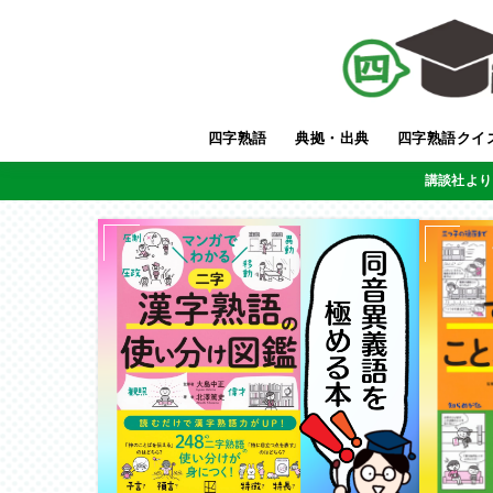
四字熟語
典拠・出典
四字熟語クイ
講談社より