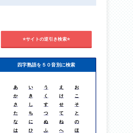
⭐サイトの逆引き検索⭐
四字熟語を５０音別に検索
あ
い
う
え
お
か
き
く
け
こ
さ
し
す
せ
そ
た
ち
つ
て
と
な
に
ぬ
ね
の
は
ひ
ふ
へ
ほ