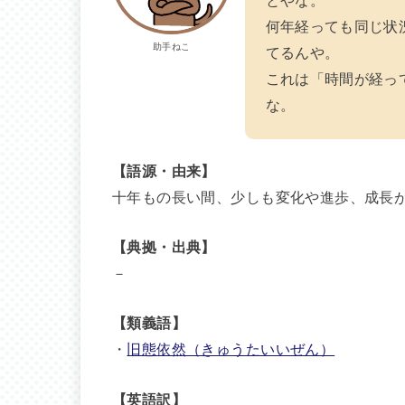
とやな。
何年経っても同じ状
助手ねこ
てるんや。
これは「時間が経っ
な。
【語源・由来】
十年もの長い間、少しも変化や進歩、成長
【典拠・出典】
－
【類義語】
・
旧態依然（きゅうたいいぜん）
【英語訳】