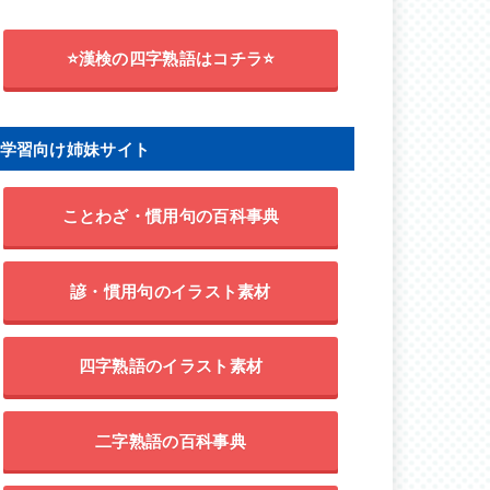
⭐漢検の四字熟語はコチラ⭐
学習向け姉妹サイト
ことわざ・慣用句の百科事典
諺・慣用句のイラスト素材
四字熟語のイラスト素材
二字熟語の百科事典