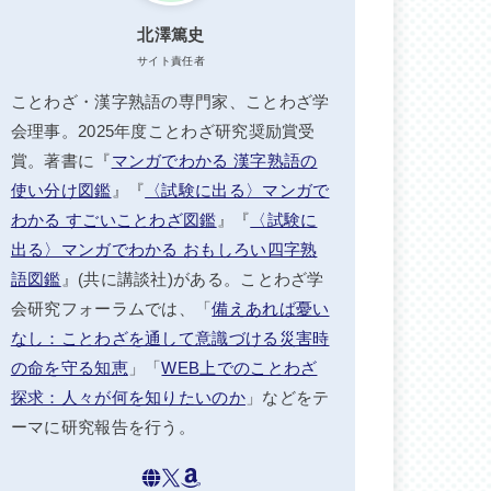
北澤篤史
サイト責任者
ことわざ・漢字熟語の専門家、ことわざ学
会理事。2025年度ことわざ研究奨励賞受
賞。著書に『
マンガでわかる 漢字熟語の
使い分け図鑑
』『
〈試験に出る〉マンガで
わかる すごいことわざ図鑑
』『
〈試験に
出る〉マンガでわかる おもしろい四字熟
語図鑑
』(共に講談社)がある。ことわざ学
会研究フォーラムでは、「
備えあれば憂い
なし：ことわざを通して意識づける災害時
の命を守る知恵
」「
WEB上でのことわざ
探求：人々が何を知りたいのか
」などをテ
ーマに研究報告を行う。