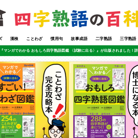
ズ
漢検
ことわざ
慣用句
故事成語
二字熟語
三字熟語
『マンガでわかる おもしろ四字熟語図鑑 〈試験に出る〉』が出版されました！