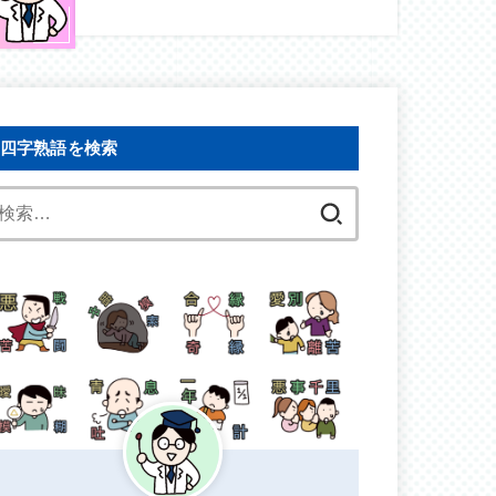
四字熟語を検索
検
索: