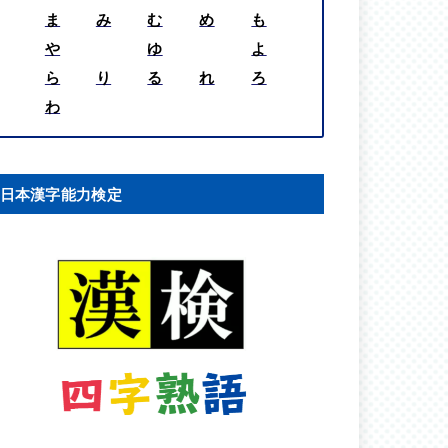
ま
み
む
め
も
や
ゆ
よ
ら
り
る
れ
ろ
わ
日本漢字能力検定