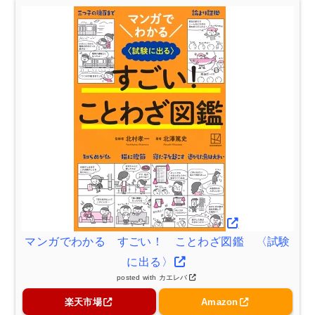
マンガでわかる すごい！ ことわざ図鑑 〈試験
に出る〉
posted with
カエレバ
楽天市場
Amazon