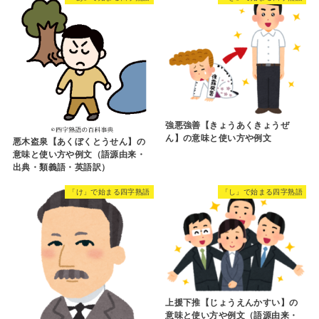
強悪強善【きょうあくきょうぜ
ん】の意味と使い方や例文
悪木盗泉【あくぼくとうせん】の
意味と使い方や例文（語源由来・
出典・類義語・英語訳）
「け」で始まる四字熟語
「し」で始まる四字熟語
上援下推【じょうえんかすい】の
意味と使い方や例文（語源由来・