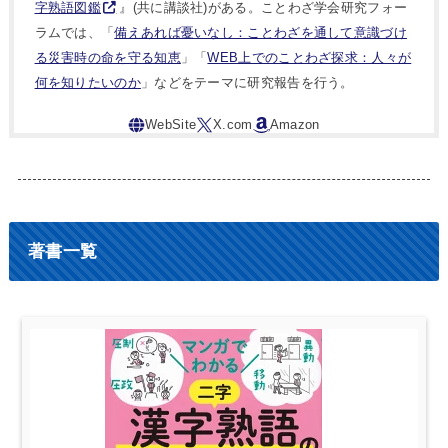
字熟語図鑑
』(共に講談社)がある。ことわざ学会研究フォー
ラムでは、「
備えあれば憂いなし：ことわざを通して意識づけ
る災害時の命を守る知恵
」「
WEB上でのことわざ探求：人々が
何を知りたいのか
」などをテーマに研究報告を行う。
著書一覧