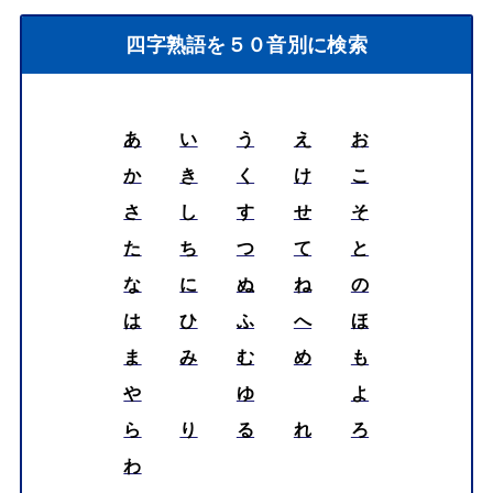
四字熟語を５０音別に検索
あ
い
う
え
お
か
き
く
け
こ
さ
し
す
せ
そ
た
ち
つ
て
と
な
に
ぬ
ね
の
は
ひ
ふ
へ
ほ
ま
み
む
め
も
や
ゆ
よ
ら
り
る
れ
ろ
わ