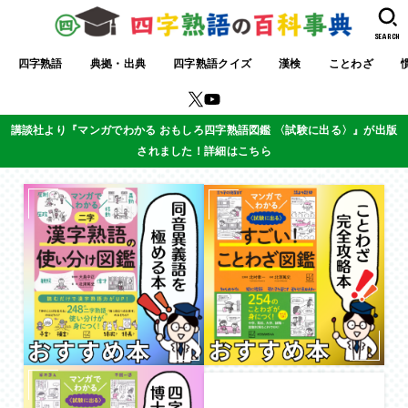
SEARCH
四字熟語
典拠・出典
四字熟語クイズ
漢検
ことわざ
講談社より『マンガでわかる おもしろ四字熟語図鑑 〈試験に出る〉』が出版
されました！詳細はこちら