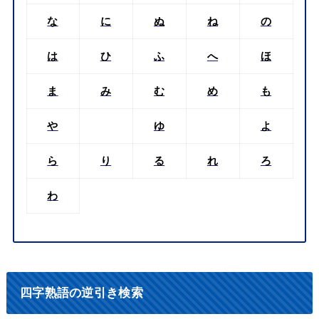
な
に
ぬ
ね
の
は
ひ
ふ
へ
ほ
ま
み
む
め
も
や
ゆ
よ
ら
り
る
れ
ろ
わ
四字熟語の逆引き検索