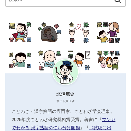
索:
北澤篤史
サイト責任者
ことわざ・漢字熟語の専門家、ことわざ学会理事。
2025年度ことわざ研究奨励賞受賞。著書に『
マンガ
でわかる 漢字熟語の使い分け図鑑
』『
〈試験に出