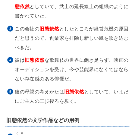
態依然
としていて、武士の延長線上の組織のように
書かれていた。
この会社の
旧態依然
としたところが経営危機の原因
だと思うので、創業家を排除し新しい風を吹き込む
べきだ。
彼は
旧態依然
な歌舞伎の世界に飽き足らず、映画の
オーディションを受け、今や芸能界になくてはなら
ない存在感のある俳優だ。
彼の母親の考えかたは
旧態依然
としていて、いまだ
にご主人の三歩後ろを歩く。
旧態依然の文学作品などの用例
くり