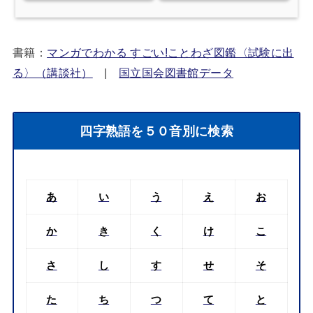
書籍：
マンガでわかる すごい!ことわざ図鑑〈試験に出
る〉（講談社）
|
国立国会図書館データ
四字熟語を５０音別に検索
あ
い
う
え
お
か
き
く
け
こ
さ
し
す
せ
そ
た
ち
つ
て
と