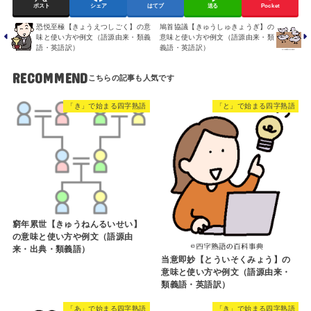
ポスト
シェア
はてブ
送る
Pocket
恐悦至極【きょうえつしごく】の意
鳩首協議【きゅうしゅきょうぎ】の
味と使い方や例文（語源由来・類義
意味と使い方や例文（語源由来・類
語・英語訳）
義語・英語訳）
RECOMMEND
「き」で始まる四字熟語
「と」で始まる四字熟語
窮年累世【きゅうねんるいせい】
の意味と使い方や例文（語源由
来・出典・類義語）
当意即妙【とういそくみょう】の
意味と使い方や例文（語源由来・
類義語・英語訳）
「あ」で始まる四字熟語
「き」で始まる四字熟語