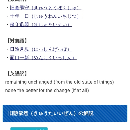
・
旧套墨守（きゅうとうぼくしゅ）
・
十年一日（じゅうねんいちじつ）
・
保守退嬰（ほしゅたいえい）
【対義語】
・
日進月歩（にっしんげっぽ）
・
面目一新（めんもくいっしん）
【英語訳】
remaining unchanged (from the old state of things)
none the better for the change (if at all)
旧態依然（きゅうたいいぜん）の解説