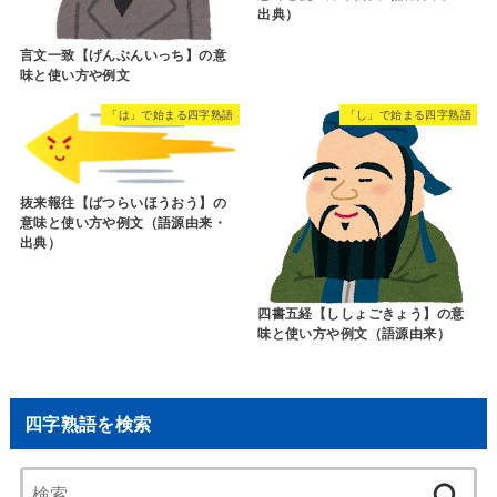
出典）
言文一致【げんぶんいっち】の意
味と使い方や例文
「は」で始まる四字熟語
「し」で始まる四字熟語
抜来報往【ばつらいほうおう】の
意味と使い方や例文（語源由来・
出典）
四書五経【ししょごきょう】の意
味と使い方や例文（語源由来）
四字熟語を検索
検