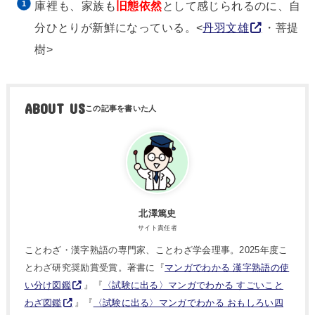
庫裡
も、家族も
旧態依然
として感じられるのに、自
分ひとりが新鮮になっている。<
丹羽文雄
・菩提
樹>
ABOUT US
北澤篤史
サイト責任者
ことわざ・漢字熟語の専門家、ことわざ学会理事。2025年度こ
とわざ研究奨励賞受賞。著書に『
マンガでわかる 漢字熟語の使
い分け図鑑
』『
〈試験に出る〉マンガでわかる すごいこと
わざ図鑑
』『
〈試験に出る〉マンガでわかる おもしろい四