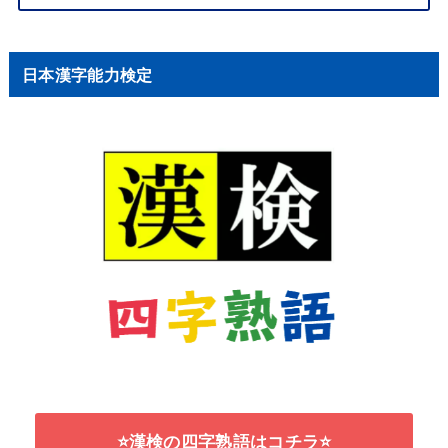
日本漢字能力検定
⭐漢検の四字熟語はコチラ⭐