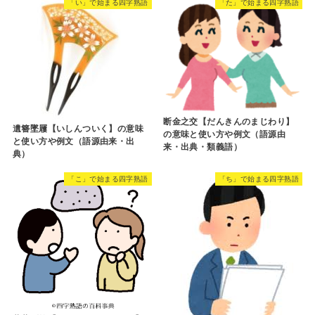
「い」で始まる四字熟語
「た」で始まる四字熟語
断金之交【だんきんのまじわり】
遺簪墜屨【いしんついく】の意味
の意味と使い方や例文（語源由
と使い方や例文（語源由来・出
来・出典・類義語）
典）
「こ」で始まる四字熟語
「ち」で始まる四字熟語