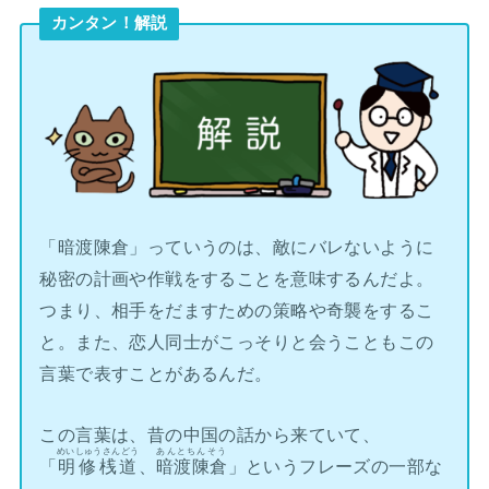
カンタン！解説
「暗渡陳倉」っていうのは、敵にバレないように
秘密の計画や作戦をすることを意味するんだよ。
つまり、相手をだますための策略や奇襲をするこ
と。また、恋人同士がこっそりと会うこともこの
言葉で表すことがあるんだ。
この言葉は、昔の中国の話から来ていて、
めいしゅうさんどう
あんとちんそう
「
明修桟道
、
暗渡陳倉
」というフレーズの一部な