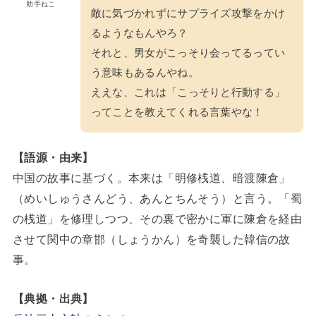
助手ねこ
敵に気づかれずにサプライズ攻撃をかけ
るようなもんやろ？
それと、男女がこっそり会ってるってい
う意味もあるんやね。
ええな、これは「こっそりと行動する」
ってことを教えてくれる言葉やな！
【語源・由来】
中国の故事に基づく。本来は「明修桟道、暗渡陳倉」
（めいしゅうさんどう、あんとちんそう）と言う。「蜀
の桟道」を修理しつつ、その裏で密かに軍に陳倉を経由
させて関中の章邯（しょうかん）を奇襲した韓信の故
事。
【典拠・出典】