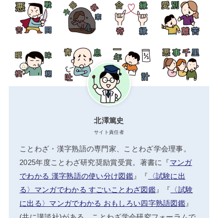
北澤篤史
サイト責任者
ことわざ・漢字熟語の専門家、ことわざ学会理事。
2025年度ことわざ研究奨励賞受賞。著書に『
マンガ
でわかる 漢字熟語の使い分け図鑑
』『
〈試験に出
る〉マンガでわかる すごいことわざ図鑑
』『
〈試験
に出る〉マンガでわかる おもしろい四字熟語図鑑
』
(共に講談社)がある。ことわざ学会研究フォーラムで