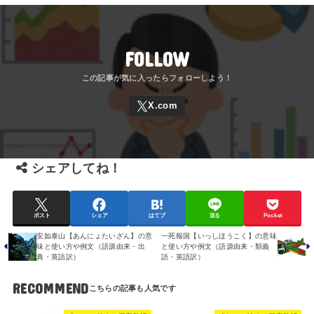
FOLLOW
シェアしてね！
ポスト
シェア
はてブ
送る
Pocket
安如泰山【あんにょたいざん】の意
一死報国【いっしほうこく】の意味
味と使い方や例文（語源由来・出
と使い方や例文（語源由来・類義
典・英語訳）
語・英語訳）
RECOMMEND