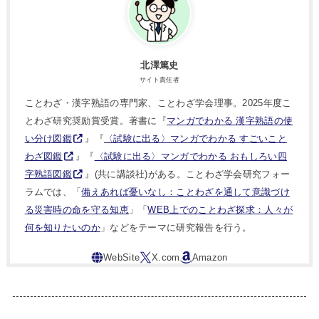
北澤篤史
サイト責任者
ことわざ・漢字熟語の専門家、ことわざ学会理事。2025年度こ
とわざ研究奨励賞受賞。著書に『
マンガでわかる 漢字熟語の使
い分け図鑑
』『
〈試験に出る〉マンガでわかる すごいこと
わざ図鑑
』『
〈試験に出る〉マンガでわかる おもしろい四
字熟語図鑑
』(共に講談社)がある。ことわざ学会研究フォー
ラムでは、「
備えあれば憂いなし：ことわざを通して意識づけ
る災害時の命を守る知恵
」「
WEB上でのことわざ探求：人々が
何を知りたいのか
」などをテーマに研究報告を行う。