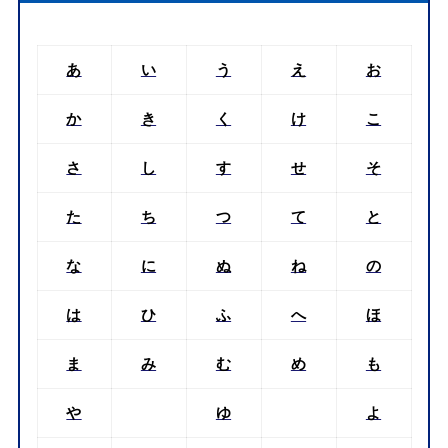
あ
い
う
え
お
か
き
く
け
こ
さ
し
す
せ
そ
た
ち
つ
て
と
な
に
ぬ
ね
の
は
ひ
ふ
へ
ほ
ま
み
む
め
も
や
ゆ
よ