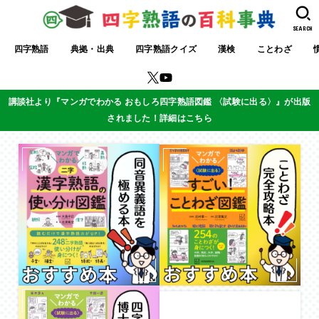
SEARCH
四字熟語
典拠・出典
四字熟語クイズ
漢検
ことわざ
講談社より『マンガでわかる おもしろ四字熟語図鑑 〈試験に出る〉』が出版
されました！詳細はこちら