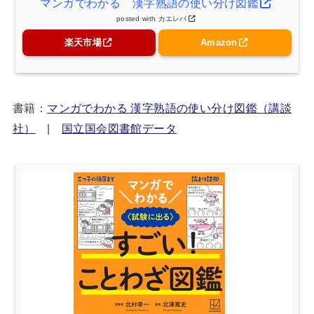
マンガでわかる 漢字熟語の使い分け図鑑
posted with
カエレバ
楽天市場
Amazon
書籍：
マンガでわかる 漢字熟語の使い分け図鑑（講談
社）
|
国立国会図書館データ