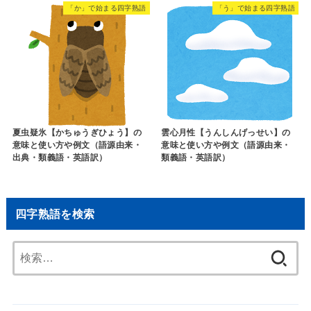
「か」で始まる四字熟語
「う」で始まる四字熟語
夏虫疑氷【かちゅうぎひょう】の
雲心月性【うんしんげっせい】の
意味と使い方や例文（語源由来・
意味と使い方や例文（語源由来・
出典・類義語・英語訳）
類義語・英語訳）
四字熟語を検索
検
索: