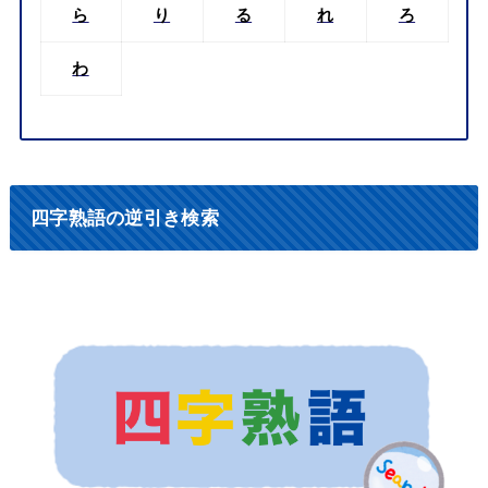
ら
り
る
れ
ろ
わ
四字熟語の逆引き検索