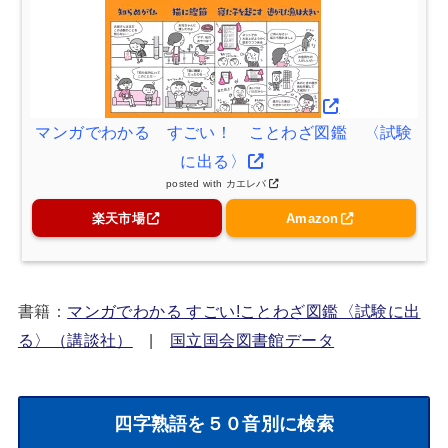
マンガでわかる すごい！ ことわざ図鑑 〈試験
に出る〉
posted with
カエレバ
楽天市場
Amazon
書籍：
マンガでわかる すごい!ことわざ図鑑〈試験に出
る〉（講談社）
|
国立国会図書館データ
四字熟語を５０音別に検索