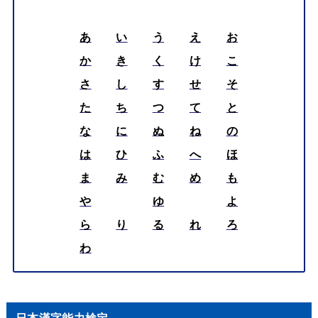
あ
い
う
え
お
か
き
く
け
こ
さ
し
す
せ
そ
た
ち
つ
て
と
な
に
ぬ
ね
の
は
ひ
ふ
へ
ほ
ま
み
む
め
も
や
ゆ
よ
ら
り
る
れ
ろ
わ
日本漢字能力検定