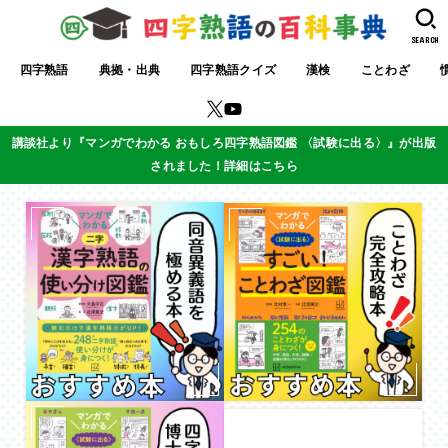
SEARCH
四字熟語
典拠・出典
四字熟語クイズ
漢検
ことわざ
講談社より『マンガでわかる おもしろ四字熟語図鑑 〈試験に出る〉』が出版
されました！詳細はこちら