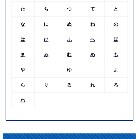
た
ち
つ
て
と
な
に
ぬ
ね
の
は
ひ
ふ
へ
ほ
ま
み
む
め
も
や
ゆ
よ
ら
り
る
れ
ろ
わ