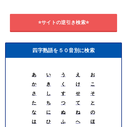
⭐サイトの逆引き検索⭐
四字熟語を５０音別に検索
あ
い
う
え
お
か
き
く
け
こ
さ
し
す
せ
そ
た
ち
つ
て
と
な
に
ぬ
ね
の
は
ひ
ふ
へ
ほ