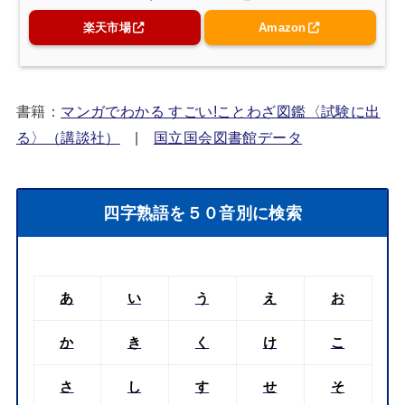
楽天市場
Amazon
書籍：
マンガでわかる すごい!ことわざ図鑑〈試験に出
る〉（講談社）
|
国立国会図書館データ
四字熟語を５０音別に検索
あ
い
う
え
お
か
き
く
け
こ
さ
し
す
せ
そ