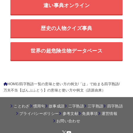
違い事典オンライン
歴史の人物クイズ事典
世界の超危険生物データベース
HOME
四字熟語一覧の意味と使い方の例文
「は」で始まる四字熟語
万夫不当【ばんぷふとう】の意味と使い方や例文（語源由来）
ことわざ
慣用句
故事成語
二字熟語
三字熟語
四字熟語
プライバシーポリシー
参考文献
免責事項
運営情報
お問い合わせ