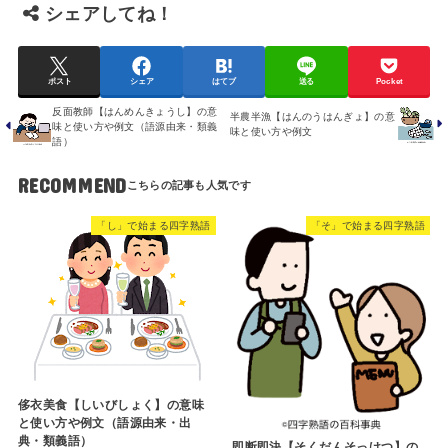
シェアしてね！
ポスト
シェア
はてブ
送る
Pocket
反面教師【はんめんきょうし】の意
半農半漁【はんのうはんぎょ】の意
味と使い方や例文（語源由来・類義
味と使い方や例文
語）
RECOMMEND
「し」で始まる四字熟語
「そ」で始まる四字熟語
侈衣美食【しいびしょく】の意味
と使い方や例文（語源由来・出
典・類義語）
即断即決【そくだんそっけつ】の