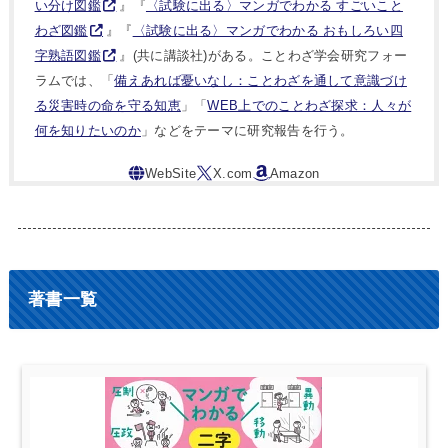
い分け図鑑
』『
〈試験に出る〉マンガでわかる すごいこと
わざ図鑑
』『
〈試験に出る〉マンガでわかる おもしろい四
字熟語図鑑
』(共に講談社)がある。ことわざ学会研究フォー
ラムでは、「
備えあれば憂いなし：ことわざを通して意識づけ
る災害時の命を守る知恵
」「
WEB上でのことわざ探求：人々が
何を知りたいのか
」などをテーマに研究報告を行う。
著書一覧