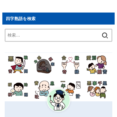
四字熟語を検索
検
索: