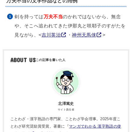
万夫不当の文学作品などの用例
剣を持っては
万夫不当
のかれではないから、無念
や、そこへ追われてきた伊那丸と咲耶子のすがたを
見ながら、<
吉川英治
・
神州天馬侠
>
ABOUT US
北澤篤史
サイト責任者
ことわざ・漢字熟語の専門家、ことわざ学会理事。2025年度こ
とわざ研究奨励賞受賞。著書に『
マンガでわかる 漢字熟語の使