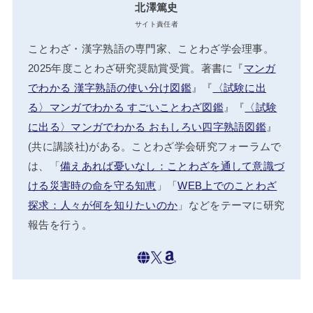
北澤篤史
サイト責任者
ことわざ・漢字熟語の専門家、ことわざ学会理事。
2025年度ことわざ研究奨励賞受賞。著書に『
マンガ
でわかる 漢字熟語の使い分け図鑑
』『
〈試験に出
る〉マンガでわかる すごいことわざ図鑑
』『
〈試験
に出る〉マンガでわかる おもしろい四字熟語図鑑
』
(共に講談社)がある。ことわざ学会研究フォーラムで
は、「
備えあれば憂いなし：ことわざを通して意識づ
ける災害時の命を守る知恵
」「
WEB上でのことわざ
探求：人々が何を知りたいのか
」などをテーマに研究
報告を行う。