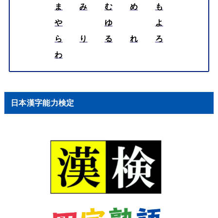
ま
み
む
め
も
や
ゆ
よ
ら
り
る
れ
ろ
わ
日本漢字能力検定