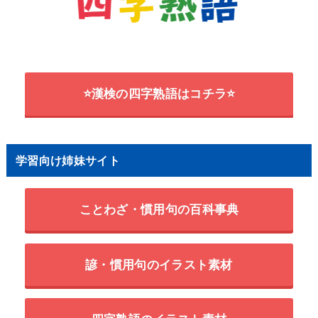
⭐漢検の四字熟語はコチラ⭐
学習向け姉妹サイト
ことわざ・慣用句の百科事典
諺・慣用句のイラスト素材