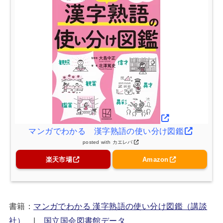
マンガでわかる 漢字熟語の使い分け図鑑
posted with
カエレバ
楽天市場
Amazon
書籍：
マンガでわかる 漢字熟語の使い分け図鑑（講談
社）
|
国立国会図書館データ