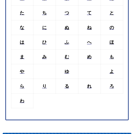
た
ち
つ
て
と
な
に
ぬ
ね
の
は
ひ
ふ
へ
ほ
ま
み
む
め
も
や
ゆ
よ
ら
り
る
れ
ろ
わ