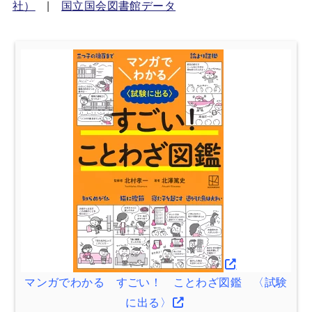
社）
|
国立国会図書館データ
マンガでわかる すごい！ ことわざ図鑑 〈試験
に出る〉