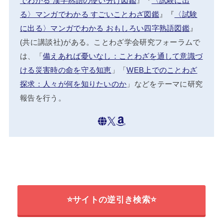
でわかる 漢字熟語の使い分け図鑑
』『
〈試験に出
る〉マンガでわかる すごいことわざ図鑑
』『
〈試験
に出る〉マンガでわかる おもしろい四字熟語図鑑
』
(共に講談社)がある。ことわざ学会研究フォーラムで
は、「
備えあれば憂いなし：ことわざを通して意識づ
ける災害時の命を守る知恵
」「
WEB上でのことわざ
探求：人々が何を知りたいのか
」などをテーマに研究
報告を行う。
⭐サイトの逆引き検索⭐