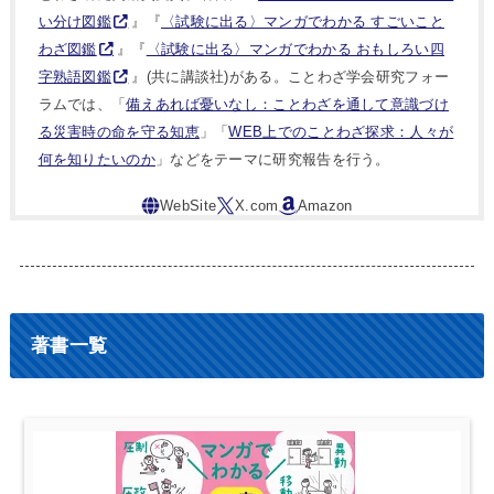
い分け図鑑
』『
〈試験に出る〉マンガでわかる すごいこと
わざ図鑑
』『
〈試験に出る〉マンガでわかる おもしろい四
字熟語図鑑
』(共に講談社)がある。ことわざ学会研究フォー
ラムでは、「
備えあれば憂いなし：ことわざを通して意識づけ
る災害時の命を守る知恵
」「
WEB上でのことわざ探求：人々が
何を知りたいのか
」などをテーマに研究報告を行う。
著書一覧