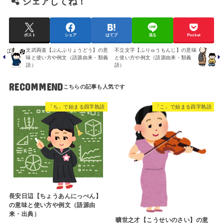
シェアしてね！
ポスト
シェア
はてブ
送る
Pocket
文武両道【ぶんぶりょうどう】の意
不立文字【ふりゅうもんじ】の意味
味と使い方や例文（語源由来・類義
と使い方や例文（語源由来・類義
語）
語）
RECOMMEND
「ち」で始まる四字熟語
「こ」で始まる四字熟語
長安日辺【ちょうあんにっぺん】
の意味と使い方や例文（語源由
来・出典）
曠世之才【こうせいのさい】の意