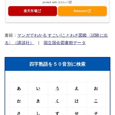
posted with
カエレバ
楽天市場
Amazon
書籍：
マンガでわかる すごい!ことわざ図鑑〈試験に出
る〉（講談社）
|
国立国会図書館データ
四字熟語を５０音別に検索
あ
い
う
え
お
か
き
く
け
こ
さ
し
す
せ
そ