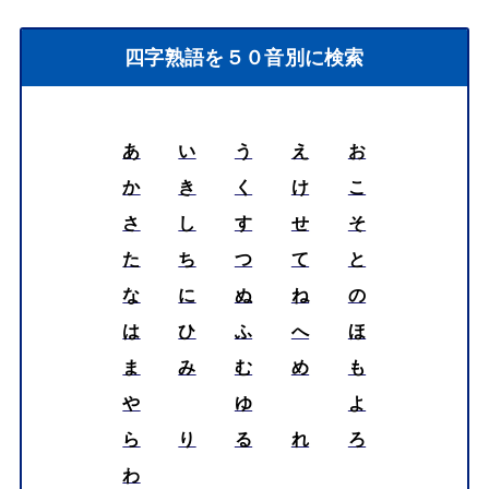
四字熟語を５０音別に検索
あ
い
う
え
お
か
き
く
け
こ
さ
し
す
せ
そ
た
ち
つ
て
と
な
に
ぬ
ね
の
は
ひ
ふ
へ
ほ
ま
み
む
め
も
や
ゆ
よ
ら
り
る
れ
ろ
わ