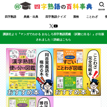
SEARCH
四字熟語
典拠・出典
四字熟語クイズ
漢検
ことわざ
講談社より『マンガでわかる おもしろ四字熟語図鑑 〈試験に出る〉』が出版
されました！詳細はこちら