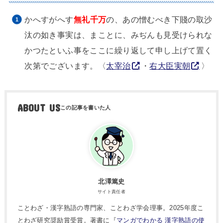
かへすがへす
無礼千万
の、あの憎むべき下賤の取沙
汰の如き事実は、まことに、みぢんも見受けられな
かつたといふ事をここに繰り返して申し上げて置く
次第でございます。〈
太宰治
・
右大臣実朝
〉
ABOUT US
北澤篤史
サイト責任者
ことわざ・漢字熟語の専門家、ことわざ学会理事。2025年度こ
とわざ研究奨励賞受賞。著書に『
マンガでわかる 漢字熟語の使