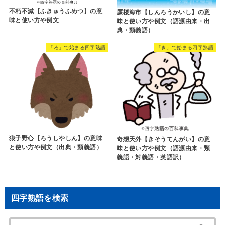
不朽不滅【ふきゅうふめつ】の意
蜃楼海市【しんろうかいし】の意
味と使い方や例文
味と使い方や例文（語源由来・出
典・類義語）
「ろ」で始まる四字熟語
「き」で始まる四字熟語
狼子野心【ろうしやしん】の意味
奇想天外【きそうてんがい】の意
と使い方や例文（出典・類義語）
味と使い方や例文（語源由来・類
義語・対義語・英語訳）
四字熟語を検索
検