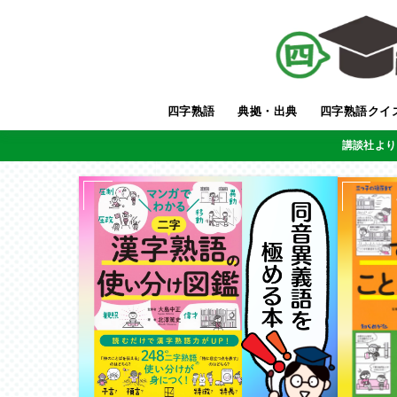
四字熟語
典拠・出典
四字熟語クイ
講談社より