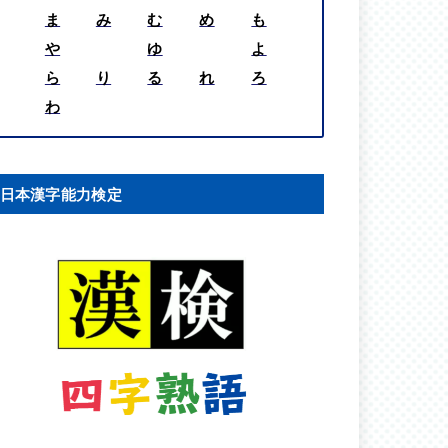
ま
み
む
め
も
や
ゆ
よ
ら
り
る
れ
ろ
わ
日本漢字能力検定