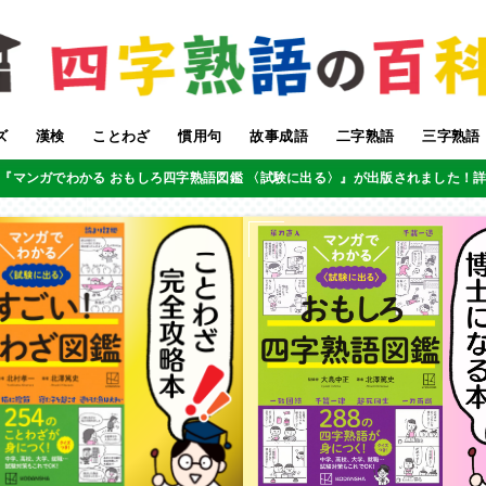
ズ
漢検
ことわざ
慣用句
故事成語
二字熟語
三字熟語
『マンガでわかる おもしろ四字熟語図鑑 〈試験に出る〉』が出版されました！