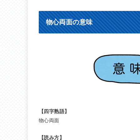
物心両面の意味
【四字熟語】
物心両面
【読み方】