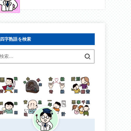
四字熟語を検索
検
索: