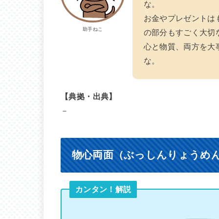
な。
お金やプレゼントは
助手ねこ
の部分もすごく大切
心と物質、両方を大
な。
【典拠・出典】
－
物心両面（ぶっしんりょうめ
カンタン！解説