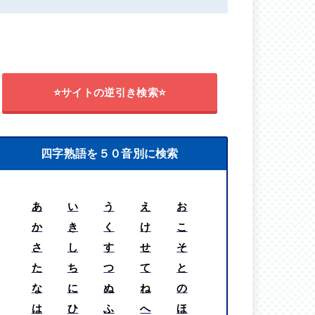
⭐サイトの逆引き検索⭐
四字熟語を５０音別に検索
あ
い
う
え
お
か
き
く
け
こ
さ
し
す
せ
そ
た
ち
つ
て
と
な
に
ぬ
ね
の
は
ひ
ふ
へ
ほ