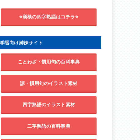
⭐漢検の四字熟語はコチラ⭐
学習向け姉妹サイト
ことわざ・慣用句の百科事典
諺・慣用句のイラスト素材
四字熟語のイラスト素材
二字熟語の百科事典