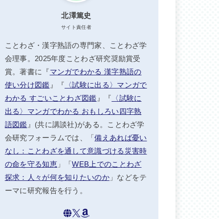
北澤篤史
サイト責任者
ことわざ・漢字熟語の専門家、ことわざ学
会理事。2025年度ことわざ研究奨励賞受
賞。著書に『
マンガでわかる 漢字熟語の
使い分け図鑑
』『
〈試験に出る〉マンガで
わかる すごいことわざ図鑑
』『
〈試験に
出る〉マンガでわかる おもしろい四字熟
語図鑑
』(共に講談社)がある。ことわざ学
会研究フォーラムでは、「
備えあれば憂い
なし：ことわざを通して意識づける災害時
の命を守る知恵
」「
WEB上でのことわざ
探求：人々が何を知りたいのか
」などをテ
ーマに研究報告を行う。