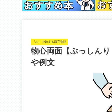
「ふ」で始まる四字熟語
物心両面【ぶっしんり
や例文