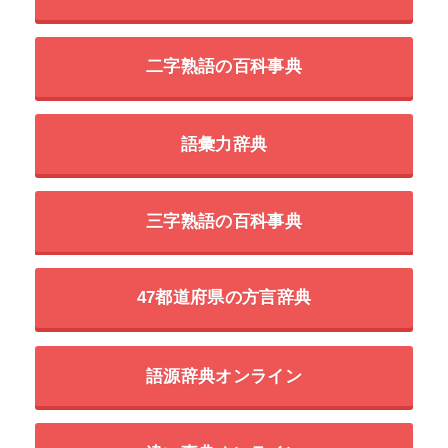
二字熟語の百科事典
語彙力辞典
三字熟語の百科事典
47都道府県の方言辞典
語源辞典オンライン