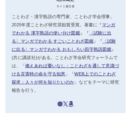
サイト責任者
ことわざ・漢字熟語の専門家、ことわざ学会理事。
2025年度ことわざ研究奨励賞受賞。著書に『
マンガ
でわかる 漢字熟語の使い分け図鑑
』『
〈試験に出
る〉マンガでわかる すごいことわざ図鑑
』『
〈試験
に出る〉マンガでわかる おもしろい四字熟語図鑑
』
(共に講談社)がある。ことわざ学会研究フォーラムで
は、「
備えあれば憂いなし：ことわざを通して意識づ
ける災害時の命を守る知恵
」「
WEB上でのことわざ
探求：人々が何を知りたいのか
」などをテーマに研究
報告を行う。