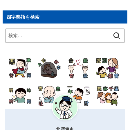
四字熟語を検索
検
索:
北澤篤史