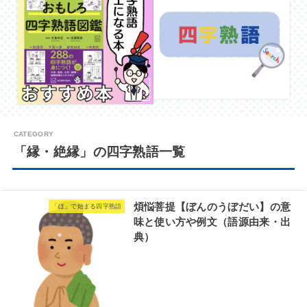
「縁・絶縁」の四字熟語一覧
煩悩菩提【ぼんのうぼだい】の意
「ほ」で始まる四字熟語
味と使い方や例文（語源由来・出
典）