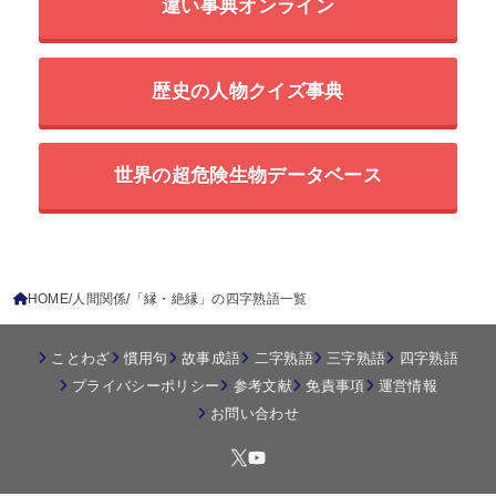
違い事典オンライン
歴史の人物クイズ事典
世界の超危険生物データベース
HOME
人間関係
「縁・絶縁」の四字熟語一覧
ことわざ
慣用句
故事成語
二字熟語
三字熟語
四字熟語
プライバシーポリシー
参考文献
免責事項
運営情報
お問い合わせ