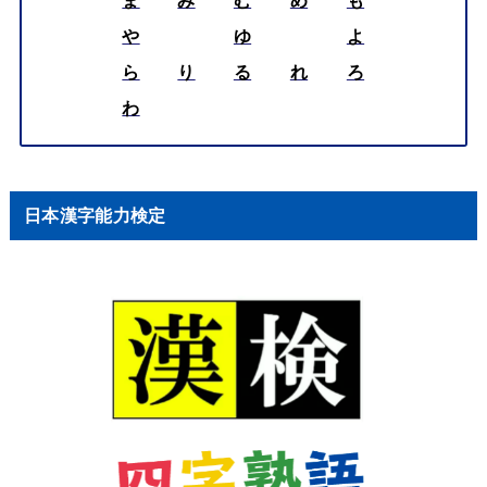
ま
み
む
め
も
や
ゆ
よ
ら
り
る
れ
ろ
わ
日本漢字能力検定