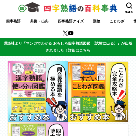
SEARCH
四字熟語
典拠・出典
四字熟語クイズ
漢検
ことわざ
講談社より『マンガでわかる おもしろ四字熟語図鑑 〈試験に出る〉』が出版
されました！詳細はこちら