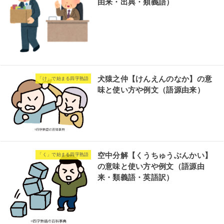
由来・出典・類義語）
犬猿之仲【けんえんのなか】の意
「け」で始まる四字熟語
味と使い方や例文（語源由来）
空中分解【くうちゅうぶんかい】
「く」で始まる四字熟語
の意味と使い方や例文（語源由
来・類義語・英語訳）