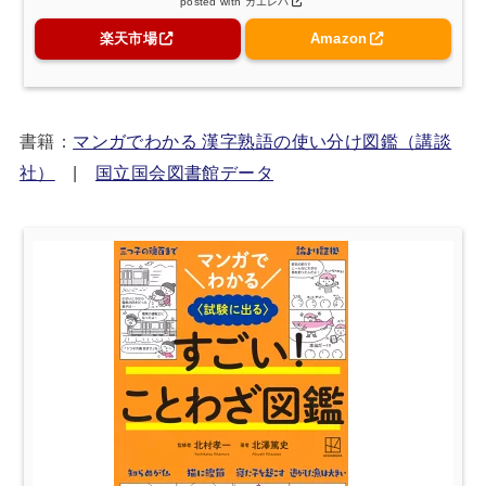
posted with
カエレバ
楽天市場
Amazon
書籍：
マンガでわかる 漢字熟語の使い分け図鑑（講談
社）
|
国立国会図書館データ