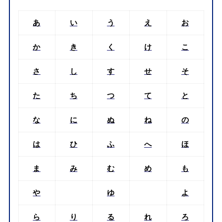
あ
い
う
え
お
か
き
く
け
こ
さ
し
す
せ
そ
た
ち
つ
て
と
な
に
ぬ
ね
の
は
ひ
ふ
へ
ほ
ま
み
む
め
も
や
ゆ
よ
ら
り
る
れ
ろ