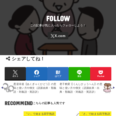
FOLLOW
シェアしてね！
ポスト
シェア
はてブ
送る
Pocket
悪逆非道【あくぎゃくひどう】の意
君子豹変【くんしひょうへん】の意
味と使い方や例文（語源由来・類義
味と使い方や例文（語源由来・出
語・対義語・英語訳）
典・類義語・対義語・英語訳）
RECOMMEND
「い」で始まる四字熟語
「さ」で始まる四字熟語