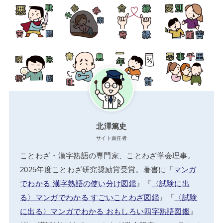
北澤篤史
サイト責任者
ことわざ・漢字熟語の専門家、ことわざ学会理事。
2025年度ことわざ研究奨励賞受賞。著書に『
マンガ
でわかる 漢字熟語の使い分け図鑑
』『
〈試験に出
る〉マンガでわかる すごいことわざ図鑑
』『
〈試験
に出る〉マンガでわかる おもしろい四字熟語図鑑
』