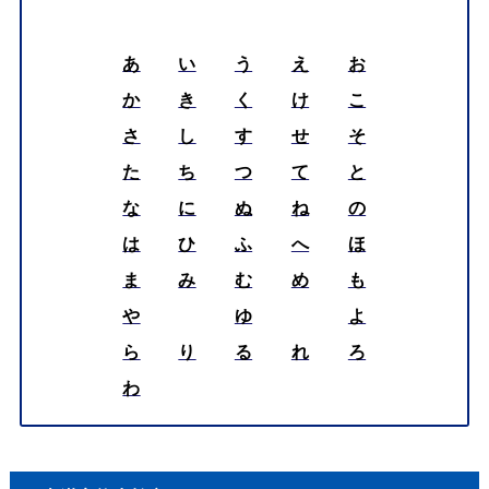
あ
い
う
え
お
か
き
く
け
こ
さ
し
す
せ
そ
た
ち
つ
て
と
な
に
ぬ
ね
の
は
ひ
ふ
へ
ほ
ま
み
む
め
も
や
ゆ
よ
ら
り
る
れ
ろ
わ