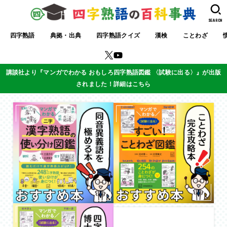
SEARCH
四字熟語
典拠・出典
四字熟語クイズ
漢検
ことわざ
講談社より『マンガでわかる おもしろ四字熟語図鑑 〈試験に出る〉』が出版
されました！詳細はこちら