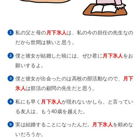
私の父と母の
月下氷人
は、私の今の担任の先生なの
だから世間は狭いと思う。
僕と彼女が結婚した暁には、ぜひ君に
月下氷人
をお
願いするよ。
僕と彼女が出会ったのは高校の部活動なので、
月下
氷人
は部活の顧問の先生だと思う。
私にも早く
月下氷人
が現れないかしら、と言ってい
る友人は、もう40歳を越えた。
実は結婚することになったんだ。
月下氷人
を頼めな
いだろうか。