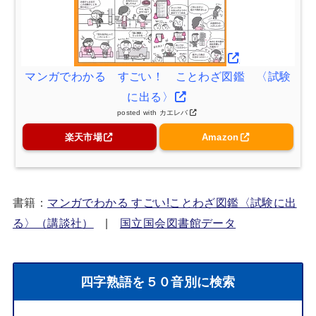
マンガでわかる すごい！ ことわざ図鑑 〈試験
に出る〉
posted with
カエレバ
楽天市場
Amazon
書籍：
マンガでわかる すごい!ことわざ図鑑〈試験に出
る〉（講談社）
|
国立国会図書館データ
四字熟語を５０音別に検索