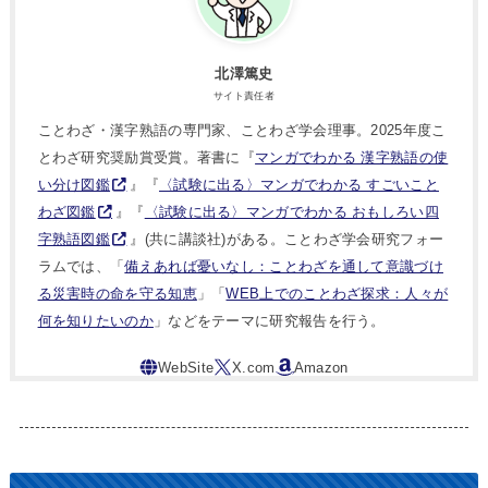
北澤篤史
サイト責任者
ことわざ・漢字熟語の専門家、ことわざ学会理事。2025年度こ
とわざ研究奨励賞受賞。著書に『
マンガでわかる 漢字熟語の使
い分け図鑑
』『
〈試験に出る〉マンガでわかる すごいこと
わざ図鑑
』『
〈試験に出る〉マンガでわかる おもしろい四
字熟語図鑑
』(共に講談社)がある。ことわざ学会研究フォー
ラムでは、「
備えあれば憂いなし：ことわざを通して意識づけ
る災害時の命を守る知恵
」「
WEB上でのことわざ探求：人々が
何を知りたいのか
」などをテーマに研究報告を行う。