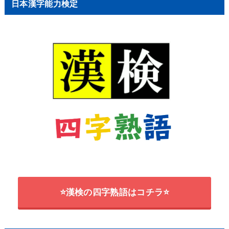
日本漢字能力検定
⭐漢検の四字熟語はコチラ⭐