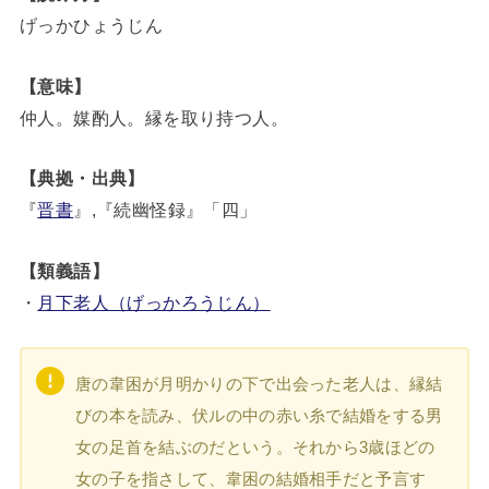
げっかひょうじん
【意味】
仲人。媒酌人。縁を取り持つ人。
【典拠・出典】
『
晋書
』,『続幽怪録』「四」
【類義語】
・
月下老人（げっかろうじん）
唐の韋困が月明かりの下で出会った老人は、縁結
びの本を読み、伏ルの中の赤い糸で結婚をする男
女の足首を結ぶのだという。それから3歳ほどの
女の子を指さして、韋困の結婚相手だと予言す