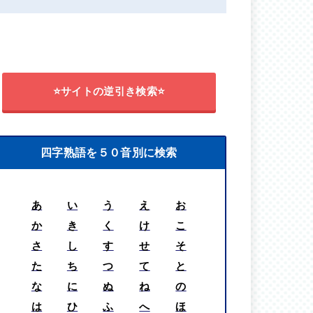
⭐サイトの逆引き検索⭐
四字熟語を５０音別に検索
あ
い
う
え
お
か
き
く
け
こ
さ
し
す
せ
そ
た
ち
つ
て
と
な
に
ぬ
ね
の
は
ひ
ふ
へ
ほ