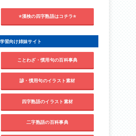
⭐漢検の四字熟語はコチラ⭐
学習向け姉妹サイト
ことわざ・慣用句の百科事典
諺・慣用句のイラスト素材
四字熟語のイラスト素材
二字熟語の百科事典