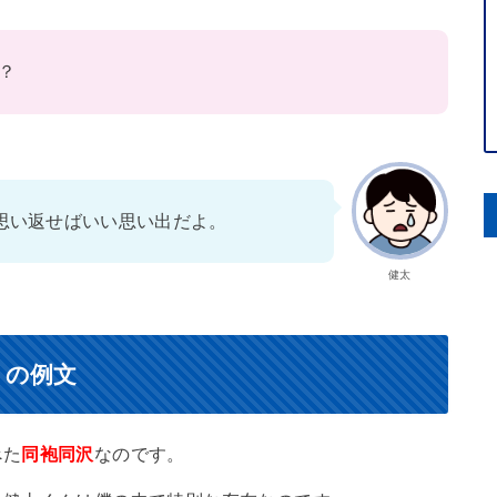
？
思い返せばいい思い出だよ。
健太
）の例文
べた
同袍同沢
なのです。