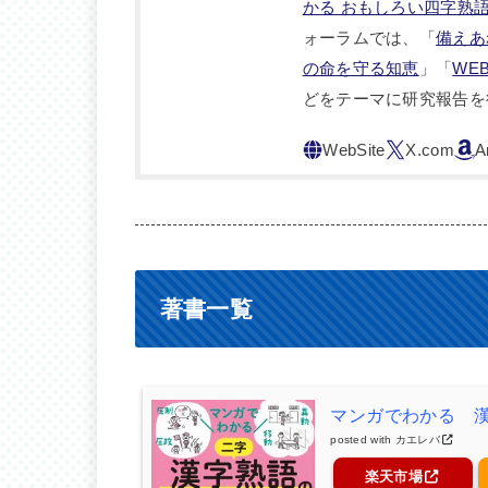
かる おもしろい四字熟
ォーラムでは、「
備えあ
の命を守る知恵
」「
WE
どをテーマに研究報告を
著書一覧
マンガでわかる 
posted with
カエレバ
楽天市場