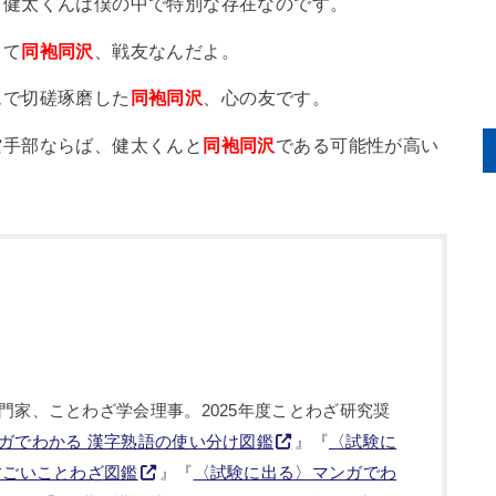
も健太くんは僕の中で特別な存在なのです。
くて
同袍同沢
、戦友なんだよ。
ムで切磋琢磨した
同袍同沢
、心の友です。
空手部ならば、健太くんと
同袍同沢
である可能性が高い
門家、ことわざ学会理事。2025年度ことわざ研究奨
ガでわかる 漢字熟語の使い分け図鑑
』『
〈試験に
すごいことわざ図鑑
』『
〈試験に出る〉マンガでわ