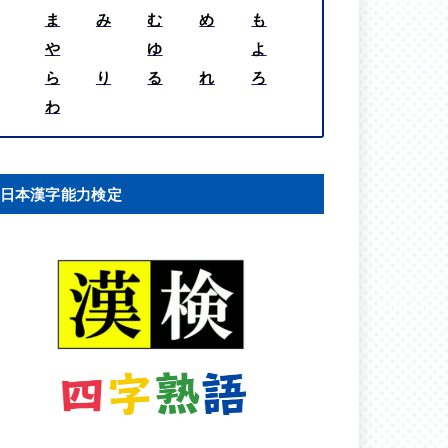
ま
み
む
め
も
や
ゆ
よ
ら
り
る
れ
ろ
わ
日本漢字能力検定