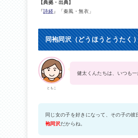
【典拠・出典】
『
詩経
』「秦風・無衣」
同袍同沢（どうほうとうたく
健太くんたちは、いつも一
ともこ
同じ女の子を好きになって、その子の彼
袍同沢
だからね。