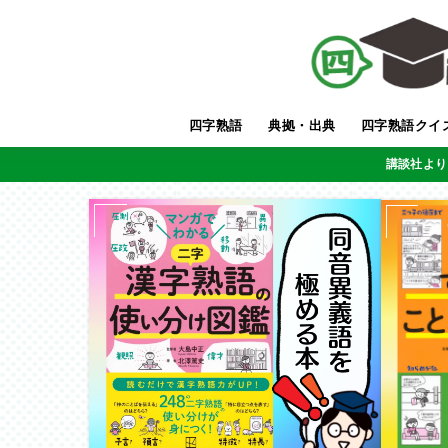
四字熟語
典拠・出典
四字熟語クイ
講談社より