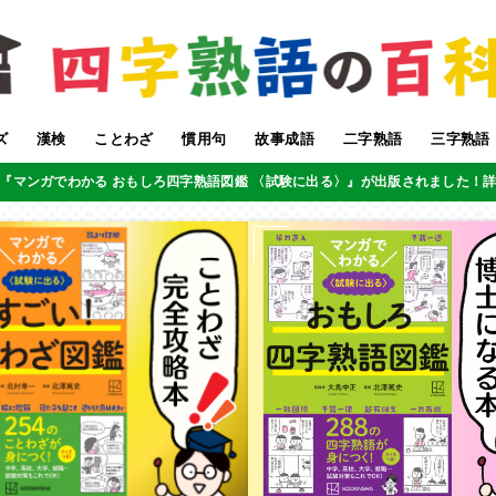
ズ
漢検
ことわざ
慣用句
故事成語
二字熟語
三字熟語
『マンガでわかる おもしろ四字熟語図鑑 〈試験に出る〉』が出版されました！