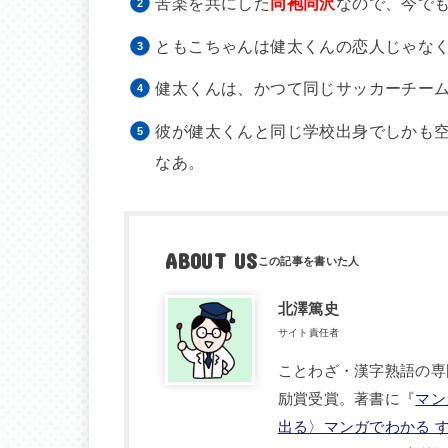
苦楽を共にした
同袍同沢
なので、今で
ともこちゃんは健太くんの恋人じゃな
健太くんは、かつて同じサッカーチー
彼が健太くんと同じ学校出身でしかも
なあ。
ABOUT US
北澤篤史
サイト責任者
ことわざ・漢字熟語の専
励賞受賞。著書に『
マン
出る〉マンガでわかる 