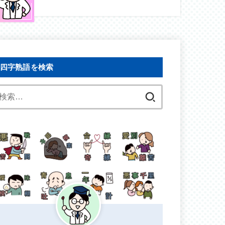
四字熟語を検索
検
索: