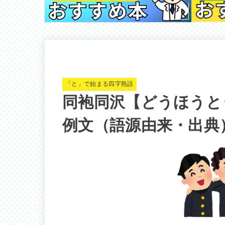
「と」で始まる四字熟語
同袍同沢【どうほうと
例文（語源由来・出典