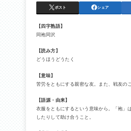
ポスト
シェア
【四字熟語】
同袍同沢
【読み方】
どうほうどうたく
【意味】
苦労をともにする親密な友。また、戦友の
【語源・由来】
衣服をともにするという意味から。「袍」
したりして助け合うこと。