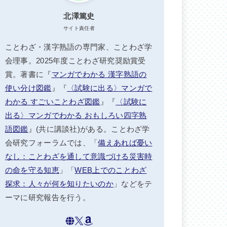
北澤篤史
サイト責任者
ことわざ・漢字熟語の専門家、ことわざ学
会理事。2025年度ことわざ研究奨励賞受
賞。著書に『
マンガでわかる 漢字熟語の
使い分け図鑑
』『
〈試験に出る〉マンガで
わかる すごいことわざ図鑑
』『
〈試験に
出る〉マンガでわかる おもしろい四字熟
語図鑑
』(共に講談社)がある。ことわざ学
会研究フォーラムでは、「
備えあれば憂い
なし：ことわざを通して意識づける災害時
の命を守る知恵
」「
WEB上でのことわざ
探求：人々が何を知りたいのか
」などをテ
ーマに研究報告を行う。