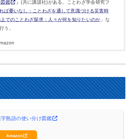
語図鑑
』(共に講談社)がある。ことわざ学会研究フ
れば憂いなし：ことわざを通して意識づける災害時
B上でのことわざ探求：人々が何を知りたいのか
」な
行う。
漢字熟語の使い分け図鑑
Amazon