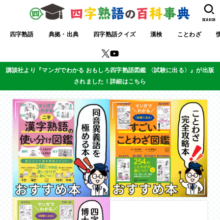
SEARCH
四字熟語
典拠・出典
四字熟語クイズ
漢検
ことわざ
講談社より『マンガでわかる おもしろ四字熟語図鑑 〈試験に出る〉』が出版
されました！詳細はこちら