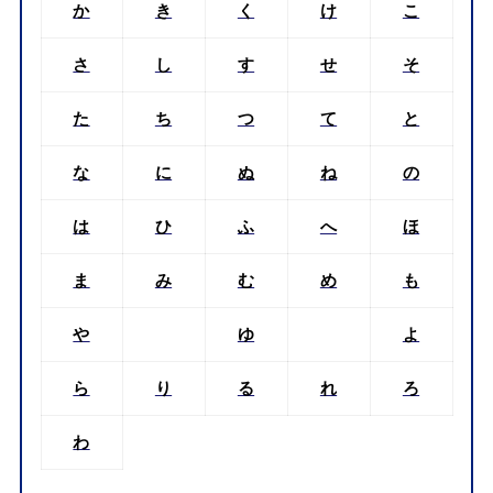
か
き
く
け
こ
さ
し
す
せ
そ
た
ち
つ
て
と
な
に
ぬ
ね
の
は
ひ
ふ
へ
ほ
ま
み
む
め
も
や
ゆ
よ
ら
り
る
れ
ろ
わ