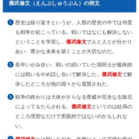
偃武修文（えんぶしゅうぶん）の例文
歴史は繰り返すというが、人類の歴史の中では何度
も戦争が起こっている。戦いではなにも解決しない
ということを学習し、
偃武修文
で人と人とが分かり
あい、豊かな未来を築くことが大切なのだ。
長年いがみ合い、戦いの続いていた国同士が最終的
には戦いをやめ話し合いで解決した。
偃武修文
で解
決したところが他の国々から賞賛された。
戦争の終わりは大体がさらなる脅威や完全なる敗北
によってもたらされる。
偃武修文
というのは結局の
ところ理想なだけで実践的ではないのかもしれな
い。
偃武修文
とは戦いをやめ、文教によって平穏な世の