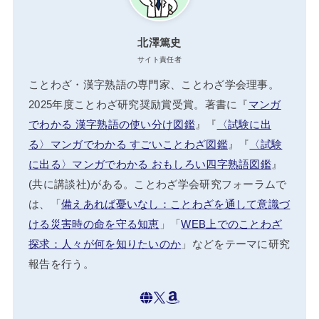
北澤篤史
サイト責任者
ことわざ・漢字熟語の専門家、ことわざ学会理事。
2025年度ことわざ研究奨励賞受賞。著書に『
マンガ
でわかる 漢字熟語の使い分け図鑑
』『
〈試験に出
る〉マンガでわかる すごいことわざ図鑑
』『
〈試験
に出る〉マンガでわかる おもしろい四字熟語図鑑
』
(共に講談社)がある。ことわざ学会研究フォーラムで
は、「
備えあれば憂いなし：ことわざを通して意識づ
ける災害時の命を守る知恵
」「
WEB上でのことわざ
探求：人々が何を知りたいのか
」などをテーマに研究
報告を行う。