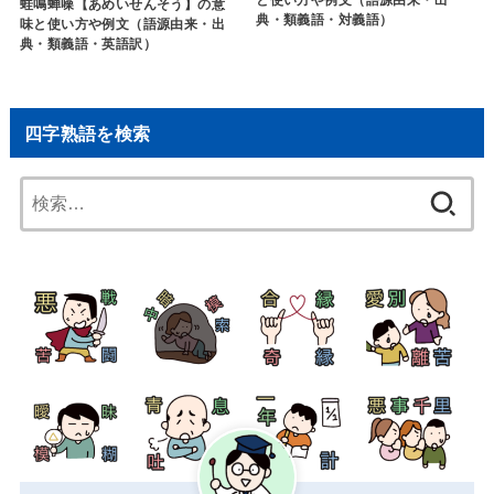
蛙鳴蝉噪【あめいせんそう】の意
典・類義語・対義語）
味と使い方や例文（語源由来・出
典・類義語・英語訳）
四字熟語を検索
検
索: