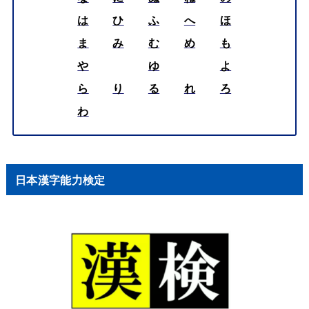
は
ひ
ふ
へ
ほ
ま
み
む
め
も
や
ゆ
よ
ら
り
る
れ
ろ
わ
日本漢字能力検定