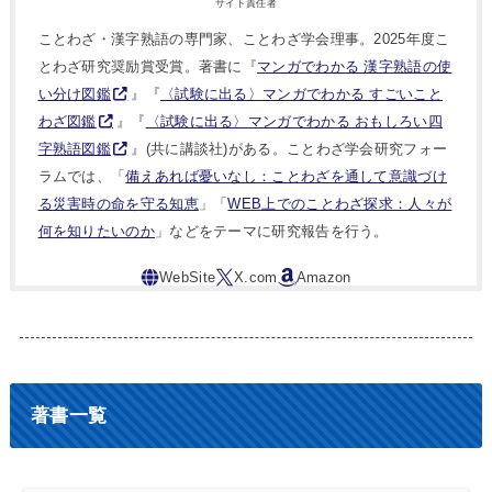
サイト責任者
ことわざ・漢字熟語の専門家、ことわざ学会理事。2025年度こ
とわざ研究奨励賞受賞。著書に『
マンガでわかる 漢字熟語の使
い分け図鑑
』『
〈試験に出る〉マンガでわかる すごいこと
わざ図鑑
』『
〈試験に出る〉マンガでわかる おもしろい四
字熟語図鑑
』(共に講談社)がある。ことわざ学会研究フォー
ラムでは、「
備えあれば憂いなし：ことわざを通して意識づけ
る災害時の命を守る知恵
」「
WEB上でのことわざ探求：人々が
何を知りたいのか
」などをテーマに研究報告を行う。
著書一覧