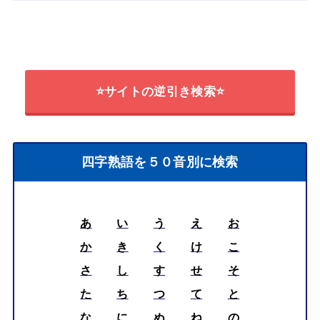
⭐サイトの逆引き検索⭐
四字熟語を５０音別に検索
あ
い
う
え
お
か
き
く
け
こ
さ
し
す
せ
そ
た
ち
つ
て
と
な
に
ぬ
ね
の