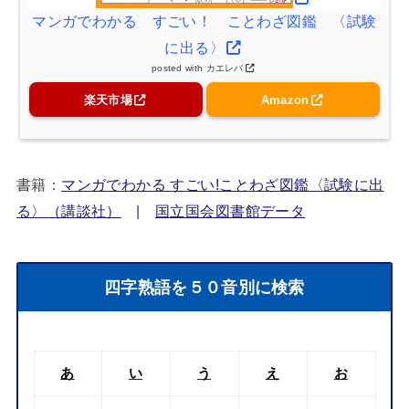
マンガでわかる すごい！ ことわざ図鑑 〈試験
に出る〉
posted with
カエレバ
楽天市場
Amazon
書籍：
マンガでわかる すごい!ことわざ図鑑〈試験に出
る〉（講談社）
|
国立国会図書館データ
四字熟語を５０音別に検索
あ
い
う
え
お