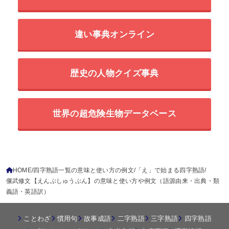
違い事典オンライン
歴史の人物クイズ事典
世界の超危険生物データベース
HOME
四字熟語一覧の意味と使い方の例文
「え」で始まる四字熟語
偃武修文【えんぶしゅうぶん】の意味と使い方や例文（語源由来・出典・類
義語・英語訳）
ことわざ
慣用句
故事成語
二字熟語
三字熟語
四字熟語