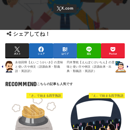
シェアしてね！
ポスト
シェア
はてブ
送る
Pocket
永劫回帰【えいごうかいき】の意味
円木警枕【えんぼくけいちん】の意
と使い方や例文（語源由来・類義
味と使い方や例文（語源由来・出
語・英語訳）
典・類義語・英語訳）
RECOMMEND
「さ」で始まる四字熟語
「え」で始まる四字熟語