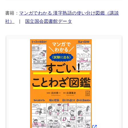
書籍：
マンガでわかる 漢字熟語の使い分け図鑑（講談
社）
|
国立国会図書館データ