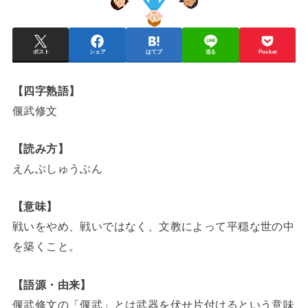
ポスト
シェア
はてブ
送る
Pocket
【四字熟語】
偃武修文
【読み方】
えんぶしゅうぶん
【意味】
戦いをやめ、戦いではなく、文教によって平穏な世の中
を築くこと。
【語源・由来】
偃武修文の「偃武」とは武器を伏せ片付けるという意味