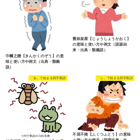
畳牀架屋【じょうしょうかおく】
の意味と使い方や例文（語源由
来・出典・類義語）
巾幗之贈【きんかくのぞう】の意
味と使い方や例文（出典・類義
語）
「あ」で始まる四字熟語
「ふ」で始まる四字熟語
不屈不撓【ふくつふとう】の意味
と使い方や例文（語源由来・出