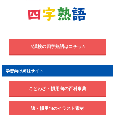
⭐漢検の四字熟語はコチラ⭐
学習向け姉妹サイト
ことわざ・慣用句の百科事典
諺・慣用句のイラスト素材