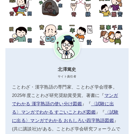
北澤篤史
サイト責任者
ことわざ・漢字熟語の専門家、ことわざ学会理事。
2025年度ことわざ研究奨励賞受賞。著書に『
マンガ
でわかる 漢字熟語の使い分け図鑑
』『
〈試験に出
る〉マンガでわかる すごいことわざ図鑑
』『
〈試験
に出る〉マンガでわかる おもしろい四字熟語図鑑
』
(共に講談社)がある。ことわざ学会研究フォーラムで