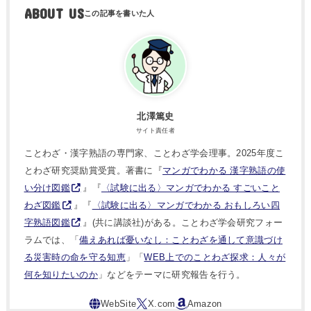
ABOUT US
北澤篤史
サイト責任者
ことわざ・漢字熟語の専門家、ことわざ学会理事。2025年度こ
とわざ研究奨励賞受賞。著書に『
マンガでわかる 漢字熟語の使
い分け図鑑
』『
〈試験に出る〉マンガでわかる すごいこと
わざ図鑑
』『
〈試験に出る〉マンガでわかる おもしろい四
字熟語図鑑
』(共に講談社)がある。ことわざ学会研究フォー
ラムでは、「
備えあれば憂いなし：ことわざを通して意識づけ
る災害時の命を守る知恵
」「
WEB上でのことわざ探求：人々が
何を知りたいのか
」などをテーマに研究報告を行う。