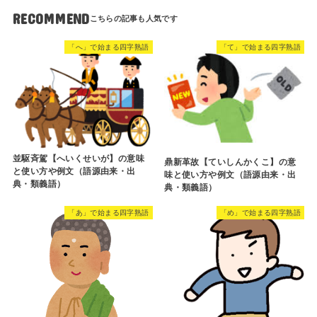
RECOMMEND
「へ」で始まる四字熟語
「て」で始まる四字熟語
並駆斉駕【へいくせいが】の意味
鼎新革故【ていしんかくこ】の意
と使い方や例文（語源由来・出
味と使い方や例文（語源由来・出
典・類義語）
典・類義語）
「あ」で始まる四字熟語
「め」で始まる四字熟語