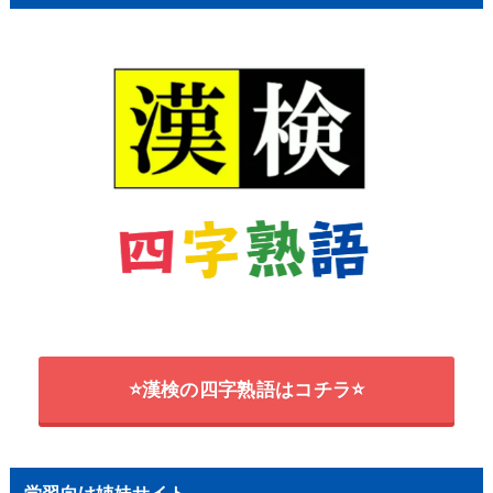
⭐漢検の四字熟語はコチラ⭐
学習向け姉妹サイト