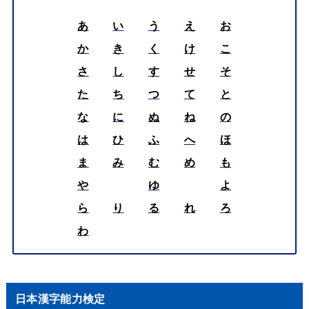
あ
い
う
え
お
か
き
く
け
こ
さ
し
す
せ
そ
た
ち
つ
て
と
な
に
ぬ
ね
の
は
ひ
ふ
へ
ほ
ま
み
む
め
も
や
ゆ
よ
ら
り
る
れ
ろ
わ
日本漢字能力検定