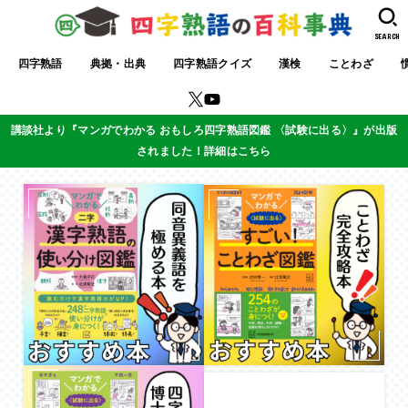
SEARCH
四字熟語
典拠・出典
四字熟語クイズ
漢検
ことわざ
講談社より『マンガでわかる おもしろ四字熟語図鑑 〈試験に出る〉』が出版
されました！詳細はこちら