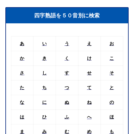
四字熟語を５０音別に検索
あ
い
う
え
お
か
き
く
け
こ
さ
し
す
せ
そ
た
ち
つ
て
と
な
に
ぬ
ね
の
は
ひ
ふ
へ
ほ
ま
み
む
め
も