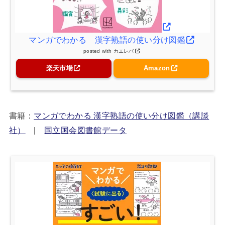
マンガでわかる 漢字熟語の使い分け図鑑
posted with
カエレバ
楽天市場
Amazon
書籍：
マンガでわかる 漢字熟語の使い分け図鑑（講談
社）
|
国立国会図書館データ