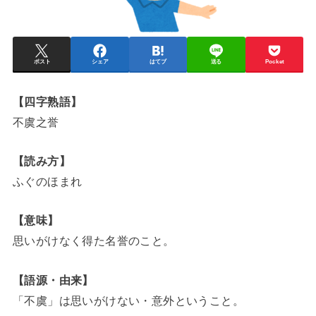
ポスト
シェア
はてブ
送る
Pocket
【四字熟語】
不虞之誉
【読み方】
ふぐのほまれ
【意味】
思いがけなく得た名誉のこと。
【語源・由来】
「不虞」は思いがけない・意外ということ。