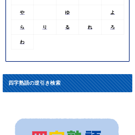
や
ゆ
よ
ら
り
る
れ
ろ
わ
四字熟語の逆引き検索