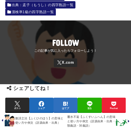
出典：孟子（もうし）の四字熟語一覧
漢検準1級の四字熟語一覧
FOLLOW
シェアしてね！
ポスト
シェア
はてブ
送る
Pocket
覆水不返【ふくすいふへん】の意味
腹誹之法【ふくひのほう】の意味と
と使い方や例文（語源由来・出典・
使い方や例文（語源由来・出典）
類義語・対義語）