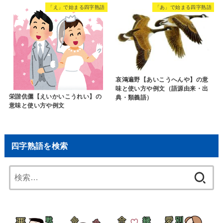
「え」で始まる四字熟語
「あ」で始まる四字熟語
哀鴻遍野【あいこうへんや】の意
味と使い方や例文（語源由来・出
栄諧伉儷【えいかいこうれい】の
典・類義語）
意味と使い方や例文
四字熟語を検索
検
索: