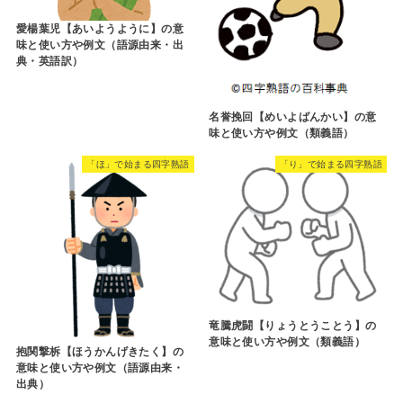
愛楊葉児【あいようように】の意
味と使い方や例文（語源由来・出
典・英語訳）
名誉挽回【めいよばんかい】の意
味と使い方や例文（類義語）
「ほ」で始まる四字熟語
「り」で始まる四字熟語
竜騰虎闘【りょうとうことう】の
意味と使い方や例文（類義語）
抱関撃柝【ほうかんげきたく】の
意味と使い方や例文（語源由来・
出典）