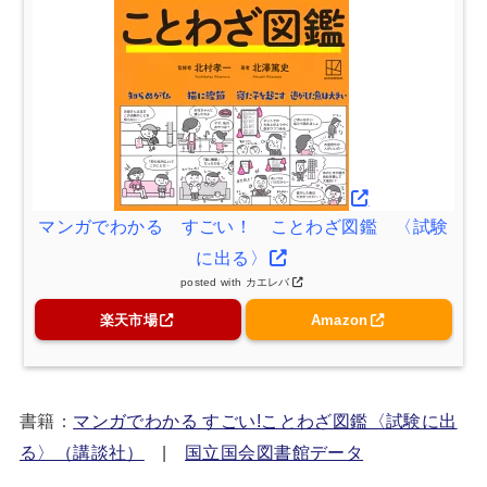
マンガでわかる すごい！ ことわざ図鑑 〈試験
に出る〉
posted with
カエレバ
楽天市場
Amazon
書籍：
マンガでわかる すごい!ことわざ図鑑〈試験に出
る〉（講談社）
|
国立国会図書館データ