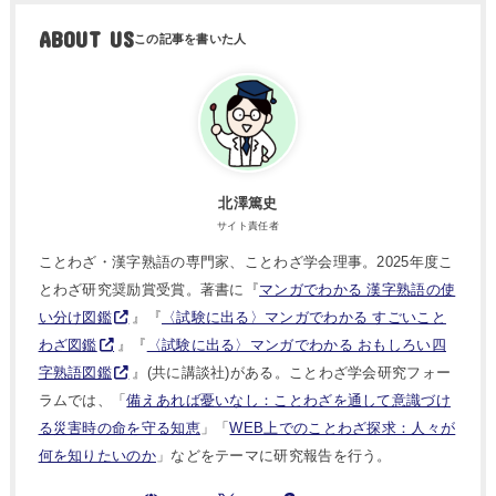
ABOUT US
北澤篤史
サイト責任者
ことわざ・漢字熟語の専門家、ことわざ学会理事。2025年度こ
とわざ研究奨励賞受賞。著書に『
マンガでわかる 漢字熟語の使
い分け図鑑
』『
〈試験に出る〉マンガでわかる すごいこと
わざ図鑑
』『
〈試験に出る〉マンガでわかる おもしろい四
字熟語図鑑
』(共に講談社)がある。ことわざ学会研究フォー
ラムでは、「
備えあれば憂いなし：ことわざを通して意識づけ
る災害時の命を守る知恵
」「
WEB上でのことわざ探求：人々が
何を知りたいのか
」などをテーマに研究報告を行う。