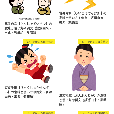
雷轟電撃【らいごうでんげき】の
意味と使い方や例文（語源由来・
出典・類義語）
三者鼎立【さんしゃていりつ】の
意味と使い方や例文（語源由来・
出典・類義語・英語訳）
「ひ」で始まる四字熟語
「お」で始まる四字熟語
百縦千随【ひゃくしょうせんず
い】の意味と使い方や例文（語源
温文爾雅【おんぶんじが】の意味
由来・出典・類義語）
と使い方や例文（語源由来・類義
語）
「き」で始まる四字熟語
「へ」で始まる四字熟語