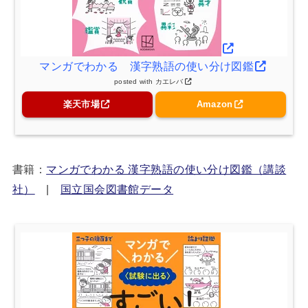
マンガでわかる 漢字熟語の使い分け図鑑
posted with
カエレバ
楽天市場
Amazon
書籍：
マンガでわかる 漢字熟語の使い分け図鑑（講談
社）
|
国立国会図書館データ