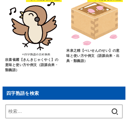
米泉之精【べいせんのせい】の意
味と使い方や例文（語源由来・出
欣喜雀躍【きんきじゃくやく】の
典・類義語）
意味と使い方や例文（語源由来・
類義語）
四字熟語を検索
検
索: