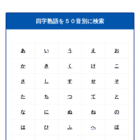
四字熟語を５０音別に検索
あ
い
う
え
お
か
き
く
け
こ
さ
し
す
せ
そ
た
ち
つ
て
と
な
に
ぬ
ね
の
は
ひ
ふ
へ
ほ