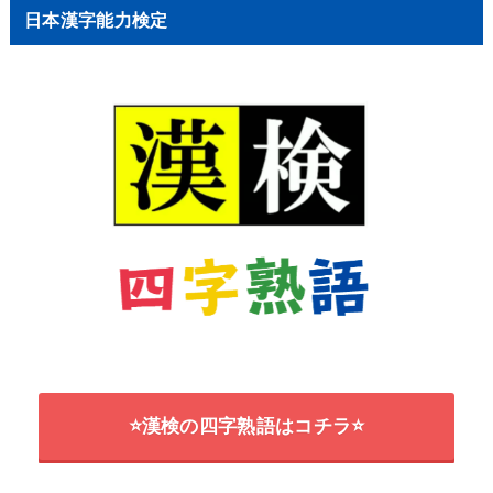
日本漢字能力検定
⭐漢検の四字熟語はコチラ⭐