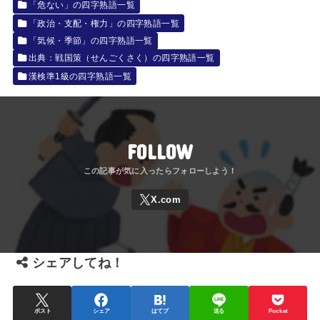
「危ない」の四字熟語一覧
「政治・支配・権力」の四字熟語一覧
「気候・季節」の四字熟語一覧
出典：戦国策（せんごくさく）の四字熟語一覧
漢検準1級の四字熟語一覧
FOLLOW
シェアしてね！
ポスト
シェア
はてブ
送る
Pocket