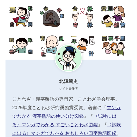
北澤篤史
サイト責任者
ことわざ・漢字熟語の専門家、ことわざ学会理事。
2025年度ことわざ研究奨励賞受賞。著書に『
マンガ
でわかる 漢字熟語の使い分け図鑑
』『
〈試験に出
る〉マンガでわかる すごいことわざ図鑑
』『
〈試験
に出る〉マンガでわかる おもしろい四字熟語図鑑
』