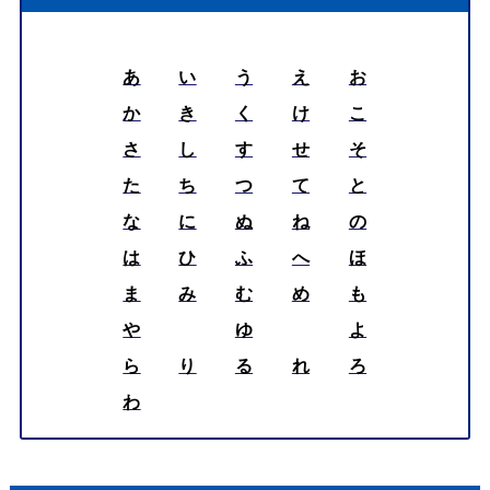
あ
い
う
え
お
か
き
く
け
こ
さ
し
す
せ
そ
た
ち
つ
て
と
な
に
ぬ
ね
の
は
ひ
ふ
へ
ほ
ま
み
む
め
も
や
ゆ
よ
ら
り
る
れ
ろ
わ