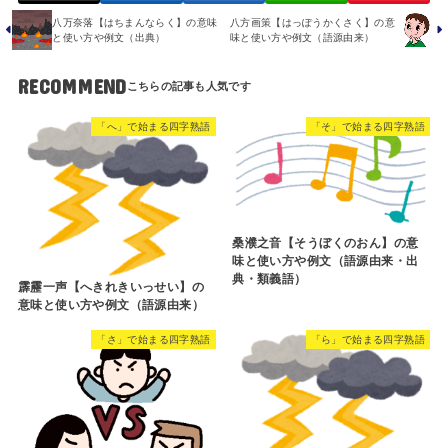
八万奈落【はちまんならく】の意味
八方画策【はっぽうかくさく】の意
と使い方や例文（出典）
味と使い方や例文（語源由来）
RECOMMEND
「へ」で始まる四字熟語
「そ」で始まる四字熟語
桑濮之音【そうぼくのおん】の意
味と使い方や例文（語源由来・出
典・類義語）
霹靂一声【へきれきいっせい】の
意味と使い方や例文（語源由来）
「さ」で始まる四字熟語
「ら」で始まる四字熟語