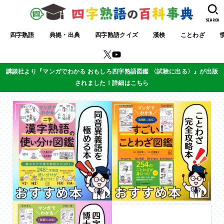
SEARCH
四字熟語
典拠・出典
四字熟語クイズ
漢検
ことわざ
講談社より『マンガでわかる おもしろ四字熟語図鑑 〈試験に出る〉』が出版
されました！詳細はこちら