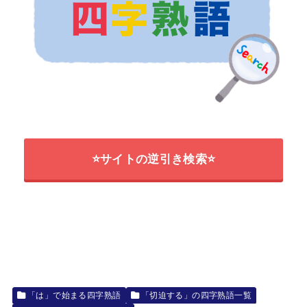
⭐サイトの逆引き検索⭐
「は」で始まる四字熟語
「切迫する」の四字熟語一覧