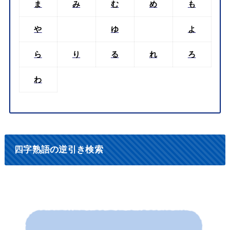
ま
み
む
め
も
や
ゆ
よ
ら
り
る
れ
ろ
わ
四字熟語の逆引き検索