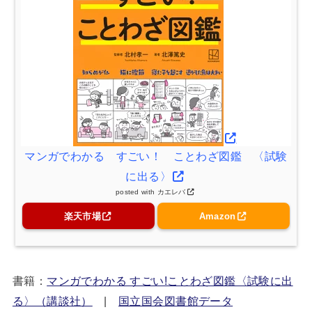
マンガでわかる すごい！ ことわざ図鑑 〈試験
に出る〉
posted with
カエレバ
楽天市場
Amazon
書籍：
マンガでわかる すごい!ことわざ図鑑〈試験に出
る〉（講談社）
|
国立国会図書館データ