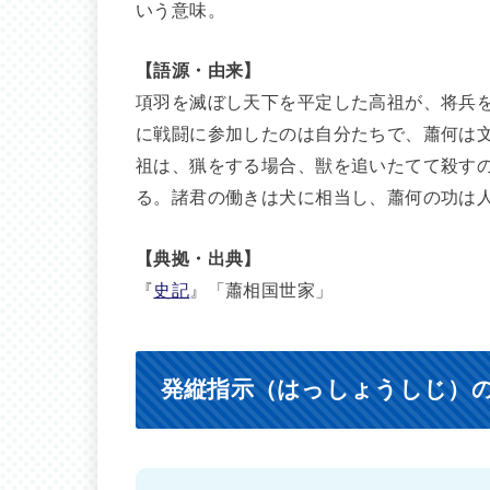
いう意味。
【語源・由来】
項羽を滅ぼし天下を平定した高祖が、将兵
に戦闘に参加したのは自分たちで、蕭何は
祖は、猟をする場合、獣を追いたてて殺す
る。諸君の働きは犬に相当し、蕭何の功は
【典拠・出典】
『
史記
』「蕭相国世家」
発縦指示（はっしょうしじ）