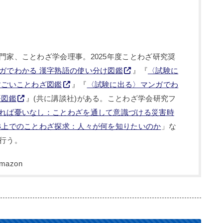
門家、ことわざ学会理事。2025年度ことわざ研究奨
ガでわかる 漢字熟語の使い分け図鑑
』『
〈試験に
すごいことわざ図鑑
』『
〈試験に出る〉マンガでわ
語図鑑
』(共に講談社)がある。ことわざ学会研究フ
れば憂いなし：ことわざを通して意識づける災害時
B上でのことわざ探求：人々が何を知りたいのか
」な
行う。