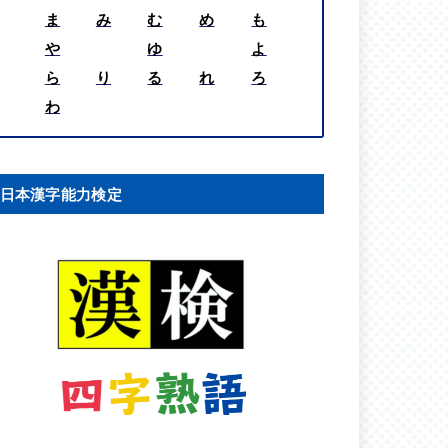
ま
み
む
め
も
や
ゆ
よ
ら
り
る
れ
ろ
わ
日本漢字能力検定