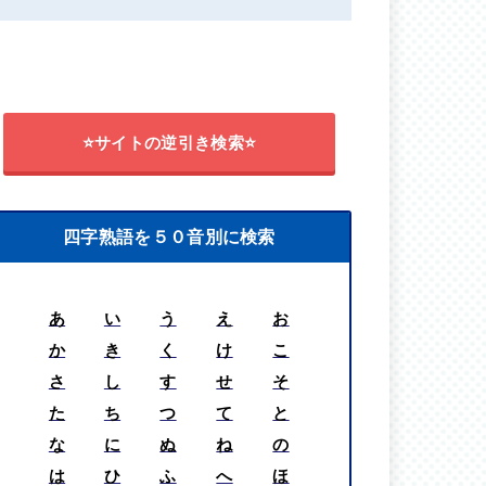
⭐サイトの逆引き検索⭐
四字熟語を５０音別に検索
あ
い
う
え
お
か
き
く
け
こ
さ
し
す
せ
そ
た
ち
つ
て
と
な
に
ぬ
ね
の
は
ひ
ふ
へ
ほ