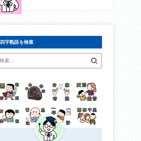
四字熟語を検索
検
索: