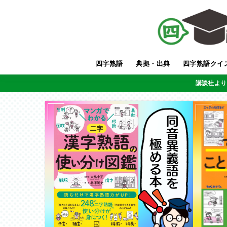
四字熟語
典拠・出典
四字熟語クイ
講談社より