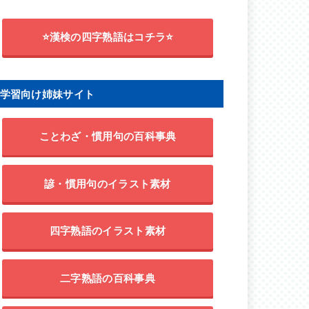
⭐漢検の四字熟語はコチラ⭐
学習向け姉妹サイト
ことわざ・慣用句の百科事典
諺・慣用句のイラスト素材
四字熟語のイラスト素材
二字熟語の百科事典