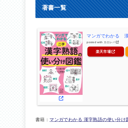
著書一覧
マンガでわかる 
posted with
カエレバ
楽天市場
書籍：
マンガでわかる 漢字熟語の使い分け