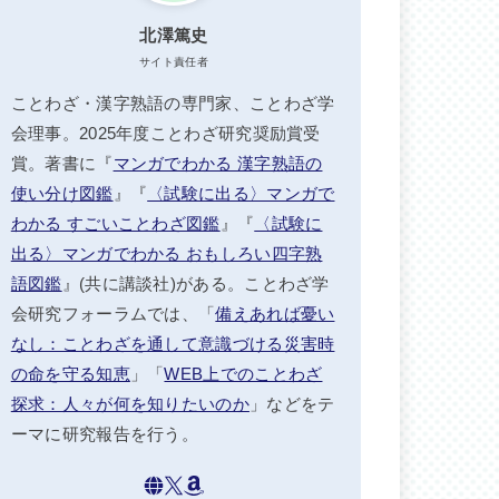
北澤篤史
サイト責任者
ことわざ・漢字熟語の専門家、ことわざ学
会理事。2025年度ことわざ研究奨励賞受
賞。著書に『
マンガでわかる 漢字熟語の
使い分け図鑑
』『
〈試験に出る〉マンガで
わかる すごいことわざ図鑑
』『
〈試験に
出る〉マンガでわかる おもしろい四字熟
語図鑑
』(共に講談社)がある。ことわざ学
会研究フォーラムでは、「
備えあれば憂い
なし：ことわざを通して意識づける災害時
の命を守る知恵
」「
WEB上でのことわざ
探求：人々が何を知りたいのか
」などをテ
ーマに研究報告を行う。