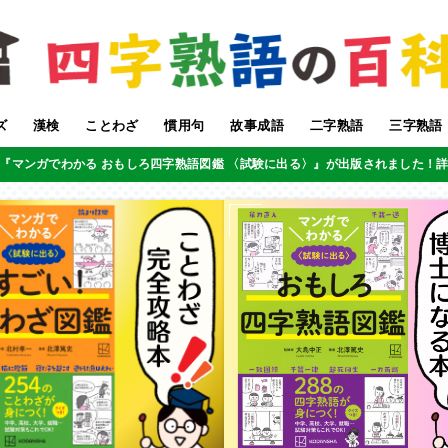
ズ
漢検
ことわざ
慣用句
故事成語
二字熟語
三字熟語
『マンガでわかる おもしろ四字熟語図鑑 〈試験に出る〉』が出版されました！