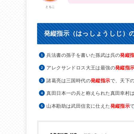
ともこ
発縦指示（はっしょうしじ）
兵法書の孫子を書いた孫武は呉の
発縦
アレクサンドロス大王は最強の
発縦指
諸葛亮は三国時代の
発縦指示
で、天下
真田日本一の兵と称えられた真田幸村
山本勘助は武田信玄に仕えた
発縦指示