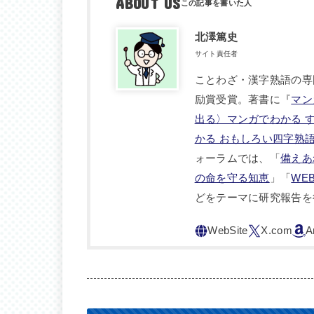
ABOUT US
北澤篤史
サイト責任者
ことわざ・漢字熟語の専
励賞受賞。著書に『
マン
出る〉マンガでわかる 
かる おもしろい四字熟
ォーラムでは、「
備えあ
の命を守る知恵
」「
WE
どをテーマに研究報告を