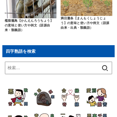
満目蕭条【まんもくしょうじょ
檻猿籠鳥【かんえんろうちょう】
う】の意味と使い方や例文（語源
の意味と使い方や例文（語源由
由来・出典・類義語）
来・類義語）
四字熟語を検索
検
索: