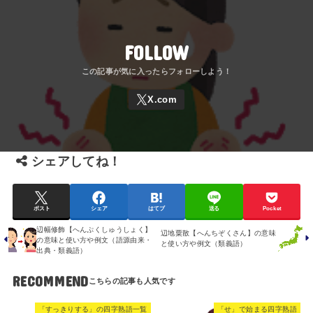
FOLLOW
シェアしてね！
ポスト
シェア
はてブ
送る
Pocket
辺幅修飾【へんぷくしゅうしょく】
辺地粟散【へんちぞくさん】の意味
の意味と使い方や例文（語源由来・
と使い方や例文（類義語）
出典・類義語）
RECOMMEND
「すっきりする」の四字熟語一覧
「せ」で始まる四字熟語