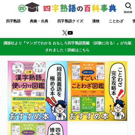
SEARCH
四字熟語
典拠・出典
四字熟語クイズ
漢検
ことわざ
講談社より『マンガでわかる おもしろ四字熟語図鑑 〈試験に出る〉』が出版
されました！詳細はこちら