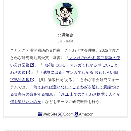
北澤篤史
サイト責任者
ことわざ・漢字熟語の専門家、ことわざ学会理事。2025年度こ
とわざ研究奨励賞受賞。著書に『
マンガでわかる 漢字熟語の使
い分け図鑑
』『
〈試験に出る〉マンガでわかる すごいこと
わざ図鑑
』『
〈試験に出る〉マンガでわかる おもしろい四
字熟語図鑑
』(共に講談社)がある。ことわざ学会研究フォー
ラムでは、「
備えあれば憂いなし：ことわざを通して意識づけ
る災害時の命を守る知恵
」「
WEB上でのことわざ探求：人々が
何を知りたいのか
」などをテーマに研究報告を行う。