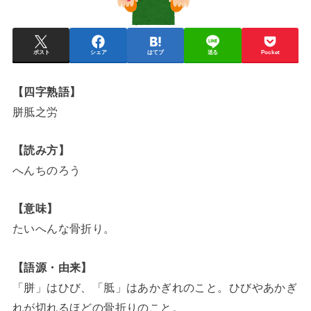
ポスト
シェア
はてブ
送る
Pocket
【四字熟語】
胼胝之労
【読み方】
へんちのろう
【意味】
たいへんな骨折り。
【語源・由来】
「胼」はひび、「胝」はあかぎれのこと。ひびやあかぎ
れが切れるほどの骨折りのこと。