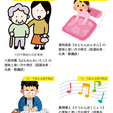
扇枕温衾【せんちんおんきん】の
意味と使い方や例文（語源由来・
出典・類義語）
八面玲瓏【はちめんれいろう】の
意味と使い方や例文（語源由来・
出典・類義語）
「か」で始まる四字熟語
「そ」で始まる四字熟語
桑間濮上【そうかんぼくじょう】
の意味と使い方や例文（語源由