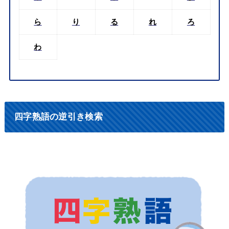
ら
り
る
れ
ろ
わ
四字熟語の逆引き検索