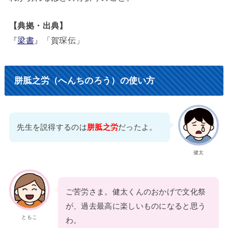
【典拠・出典】
『
梁書
』「賀琛伝」
胼胝之労（へんちのろう）の使い方
先生を説得するのは
胼胝之労
だったよ。
健太
ご苦労さま。健太くんのおかげで文化祭
が、過去最高に楽しいものになると思う
ともこ
わ。