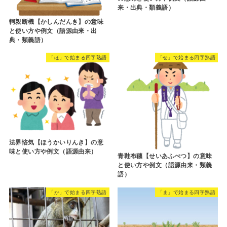
来・出典・類義語）
軻親断機【かしんだんき】の意味
と使い方や例文（語源由来・出
典・類義語）
「ほ」で始まる四字熟語
「せ」で始まる四字熟語
法界悋気【ほうかいりんき】の意
味と使い方や例文（語源由来）
青鞋布韈【せいあふべつ】の意味
と使い方や例文（語源由来・類義
語）
「か」で始まる四字熟語
「ま」で始まる四字熟語