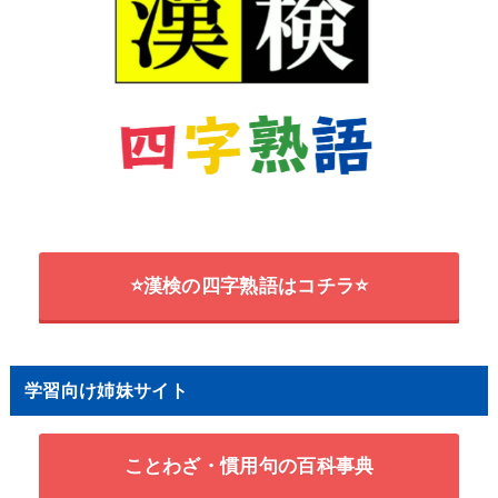
⭐漢検の四字熟語はコチラ⭐
学習向け姉妹サイト
ことわざ・慣用句の百科事典