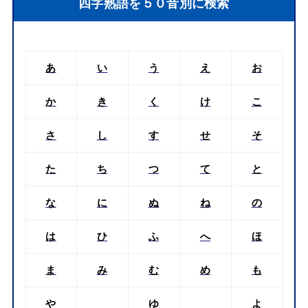
四字熟語を５０音別に検索
あ
い
う
え
お
か
き
く
け
こ
さ
し
す
せ
そ
た
ち
つ
て
と
な
に
ぬ
ね
の
は
ひ
ふ
へ
ほ
ま
み
む
め
も
や
ゆ
よ