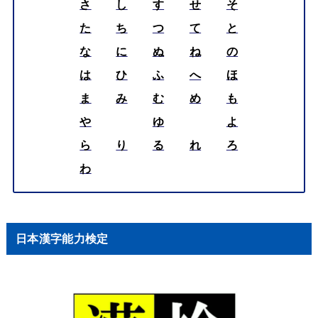
さ
し
す
せ
そ
た
ち
つ
て
と
な
に
ぬ
ね
の
は
ひ
ふ
へ
ほ
ま
み
む
め
も
や
ゆ
よ
ら
り
る
れ
ろ
わ
日本漢字能力検定