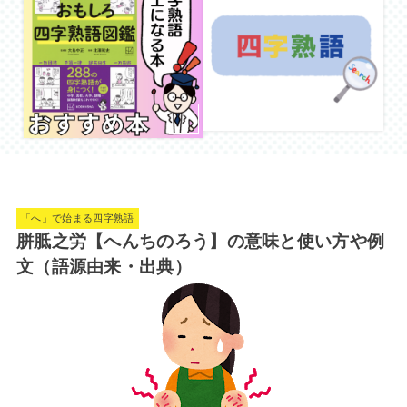
「へ」で始まる四字熟語
胼胝之労【へんちのろう】の意味と使い方や例
文（語源由来・出典）