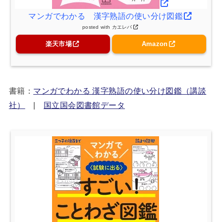
マンガでわかる 漢字熟語の使い分け図鑑
posted with
カエレバ
楽天市場
Amazon
書籍：
マンガでわかる 漢字熟語の使い分け図鑑（講談
社）
|
国立国会図書館データ