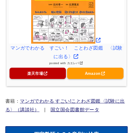
マンガでわかる すごい！ ことわざ図鑑 〈試験
に出る〉
posted with
カエレバ
楽天市場
Amazon
書籍：
マンガでわかる すごい!ことわざ図鑑〈試験に出
る〉（講談社）
|
国立国会図書館データ