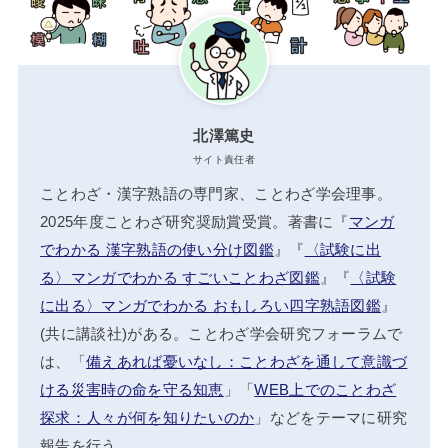
北澤篤史
サイト責任者
ことわざ・漢字熟語の専門家、ことわざ学会理事。
2025年度ことわざ研究奨励賞受賞。著書に『
マンガ
でわかる 漢字熟語の使い分け図鑑
』『
〈試験に出
る〉マンガでわかる すごいことわざ図鑑
』『
〈試験
に出る〉マンガでわかる おもしろい四字熟語図鑑
』
(共に講談社)がある。ことわざ学会研究フォーラムで
は、「
備えあれば憂いなし：ことわざを通して意識づ
ける災害時の命を守る知恵
」「
WEB上でのことわざ
探求：人々が何を知りたいのか
」などをテーマに研究
報告を行う。