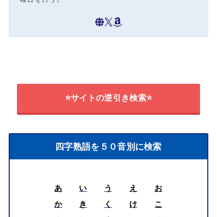
⭐サイトの逆引き検索⭐
四字熟語を５０音別に検索
あ
い
う
え
お
か
き
く
け
こ