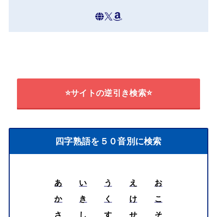
⭐サイトの逆引き検索⭐
四字熟語を５０音別に検索
あ
い
う
え
お
か
き
く
け
こ
さ
し
す
せ
そ