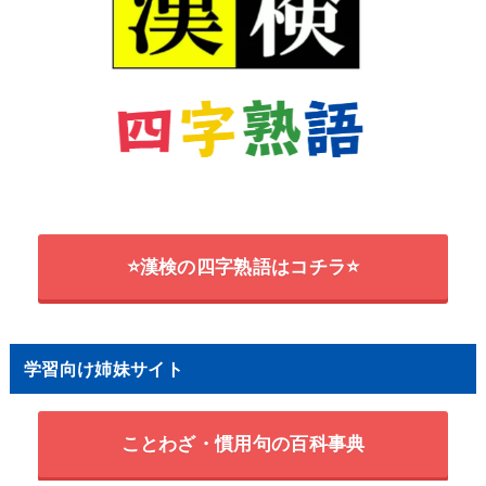
⭐漢検の四字熟語はコチラ⭐
学習向け姉妹サイト
ことわざ・慣用句の百科事典