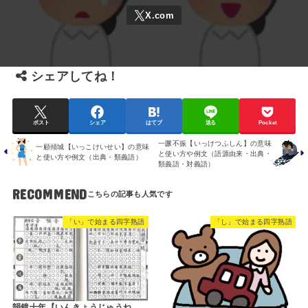
シェアしてね！
ポスト
シェア
はてブ
送る
Pocket
一蹶不振【いっけつふしん】の意味
一顧傾城【いっこけいせい】の意味
と使い方や例文（語源由来・出典・
と使い方や例文（出典・類義語）
類義語・対義語）
RECOMMEND
「い」で始まる四字熟語
「し」で始まる四字熟語
韻鏡十年【いんきょうじゅうね