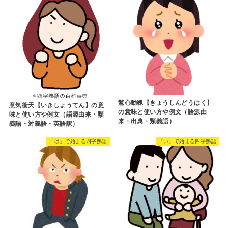
驚心動魄【きょうしんどうはく】
意気衝天【いきしょうてん】の意
の意味と使い方や例文（語源由
味と使い方や例文（語源由来・類
来・出典・類義語）
義語・対義語・英語訳）
「は」で始まる四字熟語
「い」で始まる四字熟語