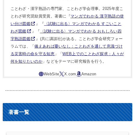
ことわざ・漢字熟語の専門家、ことわざ学会理事。2025年度こ
とわざ研究奨励賞受賞。著書に『
マンガでわかる 漢字熟語の使
い分け図鑑
』『
〈試験に出る〉マンガでわかる すごいこと
わざ図鑑
』『
〈試験に出る〉マンガでわかる おもしろい四
字熟語図鑑
』(共に講談社)がある。ことわざ学会研究フォー
ラムでは、「
備えあれば憂いなし：ことわざを通して意識づけ
る災害時の命を守る知恵
」「
WEB上でのことわざ探求：人々が
何を知りたいのか
」などをテーマに研究報告を行う。
著書一覧