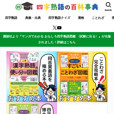
SEARCH
四字熟語
典拠・出典
四字熟語クイズ
漢検
ことわざ
講談社より『マンガでわかる おもしろ四字熟語図鑑 〈試験に出る〉』が出版
されました！詳細はこちら