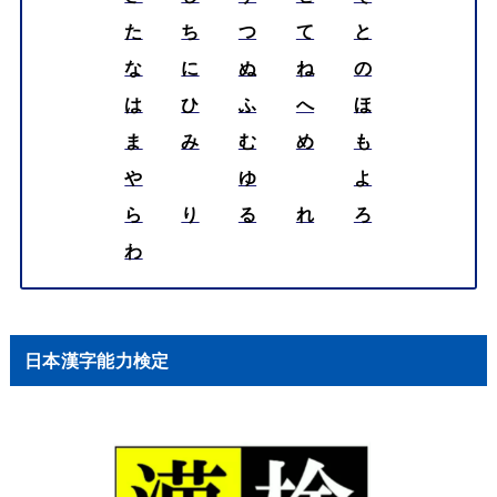
た
ち
つ
て
と
な
に
ぬ
ね
の
は
ひ
ふ
へ
ほ
ま
み
む
め
も
や
ゆ
よ
ら
り
る
れ
ろ
わ
日本漢字能力検定