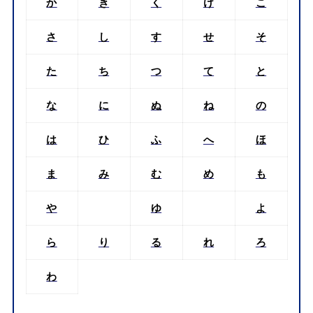
か
き
く
け
こ
さ
し
す
せ
そ
た
ち
つ
て
と
な
に
ぬ
ね
の
は
ひ
ふ
へ
ほ
ま
み
む
め
も
や
ゆ
よ
ら
り
る
れ
ろ
わ