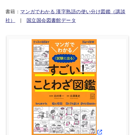
書籍：
マンガでわかる 漢字熟語の使い分け図鑑（講談
社）
|
国立国会図書館データ