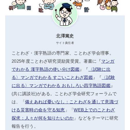
北澤篤史
サイト責任者
ことわざ・漢字熟語の専門家、ことわざ学会理事。
2025年度ことわざ研究奨励賞受賞。著書に『
マンガ
でわかる 漢字熟語の使い分け図鑑
』『
〈試験に出
る〉マンガでわかる すごいことわざ図鑑
』『
〈試験
に出る〉マンガでわかる おもしろい四字熟語図鑑
』
(共に講談社)がある。ことわざ学会研究フォーラムで
は、「
備えあれば憂いなし：ことわざを通して意識づ
ける災害時の命を守る知恵
」「
WEB上でのことわざ
探求：人々が何を知りたいのか
」などをテーマに研究
報告を行う。