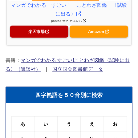
マンガでわかる すごい！ ことわざ図鑑 〈試験
に出る〉
posted with
カエレバ
楽天市場
Amazon
書籍：
マンガでわかる すごい!ことわざ図鑑〈試験に出
る〉（講談社）
|
国立国会図書館データ
四字熟語を５０音別に検索
あ
い
う
え
お