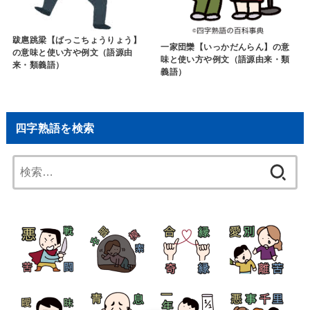
跋扈跳梁【ばっこちょうりょう】
一家団欒【いっかだんらん】の意
の意味と使い方や例文（語源由
味と使い方や例文（語源由来・類
来・類義語）
義語）
四字熟語を検索
検
索: