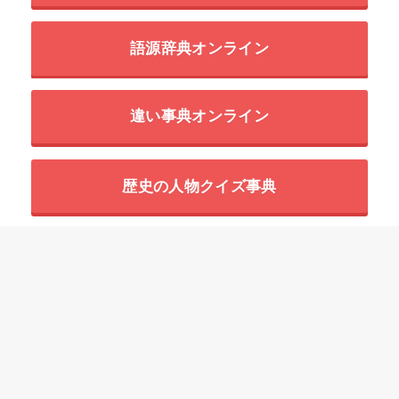
語源辞典オンライン
違い事典オンライン
歴史の人物クイズ事典
世界の超危険生物データベース
HOME
四字熟語一覧の意味と使い方の例文
「い」で始まる四字熟語
一闔一闢【いっこういちびゃく】の意味と使い方や例文（語源由来・出典）