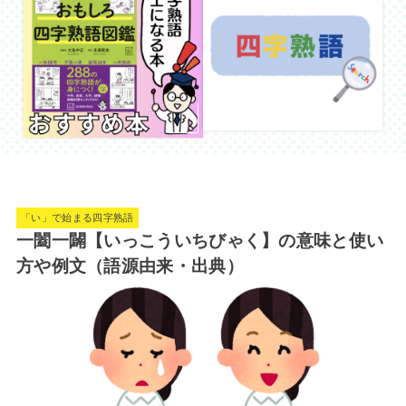
「い」で始まる四字熟語
一闔一闢【いっこういちびゃく】の意味と使い
方や例文（語源由来・出典）