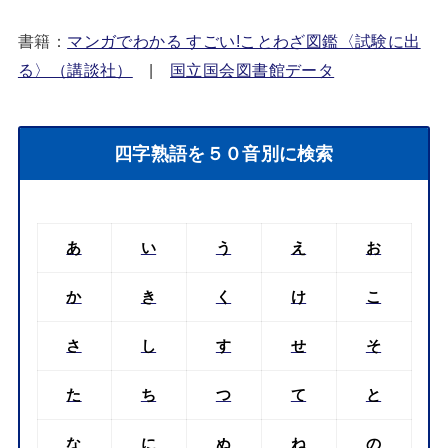
書籍：
マンガでわかる すごい!ことわざ図鑑〈試験に出
る〉（講談社）
|
国立国会図書館データ
四字熟語を５０音別に検索
あ
い
う
え
お
か
き
く
け
こ
さ
し
す
せ
そ
た
ち
つ
て
と
な
に
ぬ
ね
の