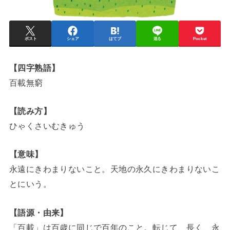
ポスト
シェア
はてブ
送る
Pocket
【四字熟語】
百載無窮
【読み方】
ひゃくさいむきゅう
【意味】
永遠にきわまりないこと。天地の永久にきわまりないこ
とにいう。
【語源・由来】
「百載」は百歳に同じで百年のこと。転じて、長く、永