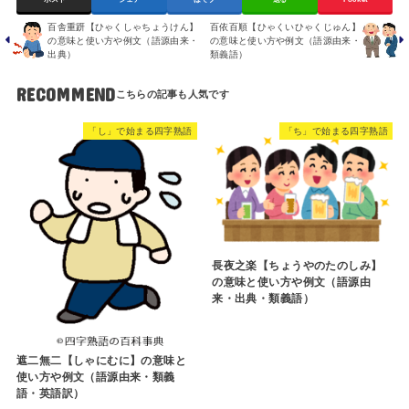
百舎重趼【ひゃくしゃちょうけん】
百依百順【ひゃくいひゃくじゅん】
の意味と使い方や例文（語源由来・
の意味と使い方や例文（語源由来・
出典）
類義語）
RECOMMEND
「し」で始まる四字熟語
「ち」で始まる四字熟語
長夜之楽【ちょうやのたのしみ】
の意味と使い方や例文（語源由
来・出典・類義語）
遮二無二【しゃにむに】の意味と
使い方や例文（語源由来・類義
語・英語訳）