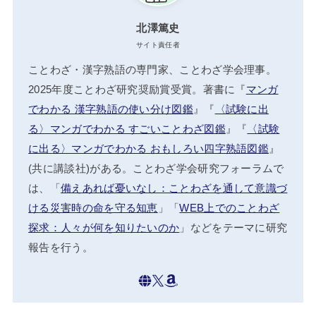
北澤篤史
サイト責任者
ことわざ・漢字熟語の専門家、ことわざ学会理事。
2025年度ことわざ研究奨励賞受賞。著書に『
マンガ
でわかる 漢字熟語の使い分け図鑑
』『
〈試験に出
る〉マンガでわかる すごいことわざ図鑑
』『
〈試験
に出る〉マンガでわかる おもしろい四字熟語図鑑
』
(共に講談社)がある。ことわざ学会研究フォーラムで
は、「
備えあれば憂いなし：ことわざを通して意識づ
ける災害時の命を守る知恵
」「
WEB上でのことわざ
探求：人々が何を知りたいのか
」などをテーマに研究
報告を行う。