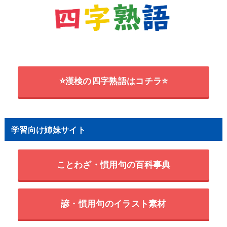
⭐漢検の四字熟語はコチラ⭐
学習向け姉妹サイト
ことわざ・慣用句の百科事典
諺・慣用句のイラスト素材