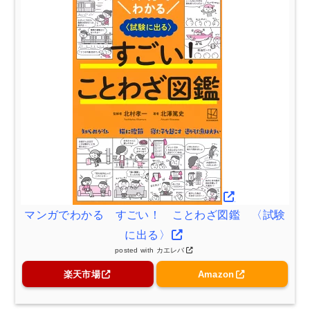
マンガでわかる すごい！ ことわざ図鑑 〈試験
に出る〉
posted with
カエレバ
楽天市場
Amazon