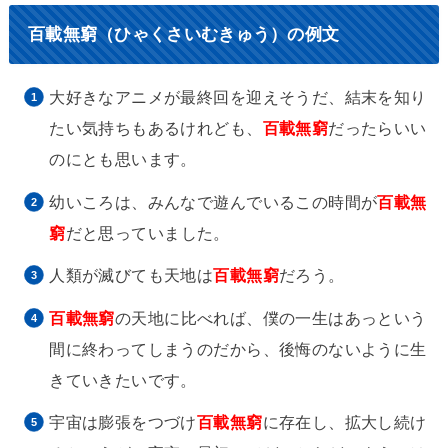
百載無窮（ひゃくさいむきゅう）の例文
大好きなアニメが最終回を迎えそうだ、結末を知り
たい気持ちもあるけれども、
百載無窮
だったらいい
のにとも思います。
幼いころは、みんなで遊んでいるこの時間が
百載無
窮
だと思っていました。
人類が滅びても天地は
百載無窮
だろう。
百載無窮
の天地に比べれば、僕の一生はあっという
間に終わってしまうのだから、後悔のないように生
きていきたいです。
宇宙は膨張をつづけ
百載無窮
に存在し、拡大し続け