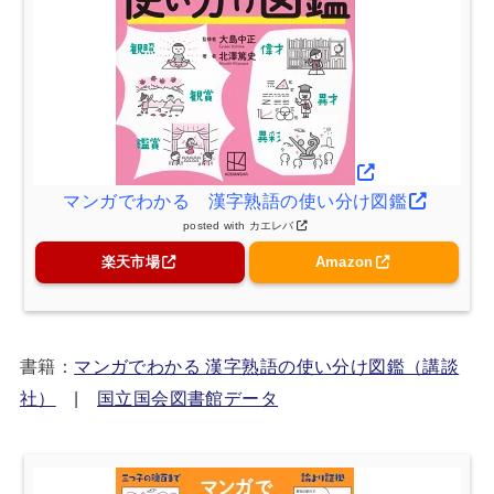
マンガでわかる 漢字熟語の使い分け図鑑
posted with
カエレバ
楽天市場
Amazon
書籍：
マンガでわかる 漢字熟語の使い分け図鑑（講談
社）
|
国立国会図書館データ