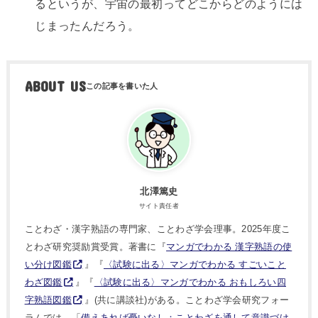
るというが、宇宙の最初ってどこからどのようには
じまったんだろう。
ABOUT US
北澤篤史
サイト責任者
ことわざ・漢字熟語の専門家、ことわざ学会理事。2025年度こ
とわざ研究奨励賞受賞。著書に『
マンガでわかる 漢字熟語の使
い分け図鑑
』『
〈試験に出る〉マンガでわかる すごいこと
わざ図鑑
』『
〈試験に出る〉マンガでわかる おもしろい四
字熟語図鑑
』(共に講談社)がある。ことわざ学会研究フォー
ラムでは、「
備えあれば憂いなし：ことわざを通して意識づけ