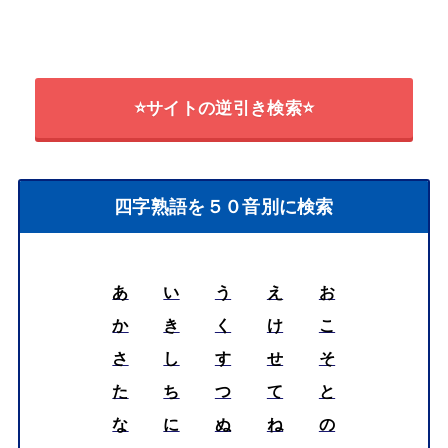
⭐サイトの逆引き検索⭐
四字熟語を５０音別に検索
あ
い
う
え
お
か
き
く
け
こ
さ
し
す
せ
そ
た
ち
つ
て
と
な
に
ぬ
ね
の