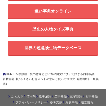
違い事典オンライン
歴史の人物クイズ事典
世界の超危険生物データベース
HOME
四字熟語一覧の意味と使い方の例文
「ひ」で始まる四字熟語
百載無窮【ひゃくさいむきゅう】の意味と使い方や例文（語源由来・類義
語）
ことわざ
慣用句
故事成語
二字熟語
三字熟語
四字熟語
プライバシーポリシー
参考文献
免責事項
運営情報