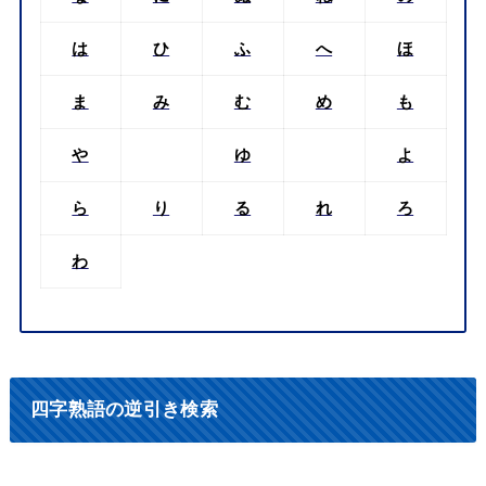
は
ひ
ふ
へ
ほ
ま
み
む
め
も
や
ゆ
よ
ら
り
る
れ
ろ
わ
四字熟語の逆引き検索