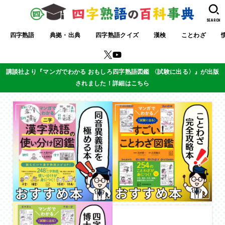
SEARCH
四字熟語
典拠・出典
四字熟語クイズ
漢検
ことわざ
講談社より『マンガでわかる おもしろ四字熟語図鑑 〈試験に出る〉』が出版
されました！詳細はこちら