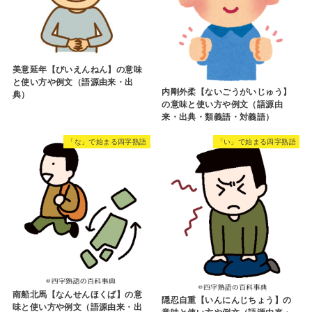
美意延年【びいえんねん】の意味
と使い方や例文（語源由来・出
内剛外柔【ないごうがいじゅう】
典）
の意味と使い方や例文（語源由
来・出典・類義語・対義語）
「な」で始まる四字熟語
「い」で始まる四字熟語
南船北馬【なんせんほくば】の意
隠忍自重【いんにんじちょう】の
味と使い方や例文（語源由来・出