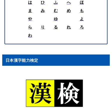
は
ひ
ふ
へ
ほ
ま
み
む
め
も
や
ゆ
よ
ら
り
る
れ
ろ
わ
日本漢字能力検定