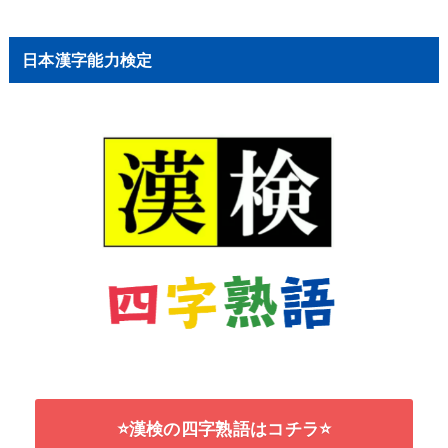
日本漢字能力検定
⭐漢検の四字熟語はコチラ⭐