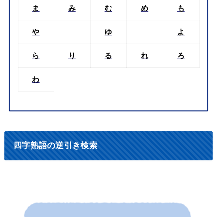
ま
み
む
め
も
や
ゆ
よ
ら
り
る
れ
ろ
わ
四字熟語の逆引き検索