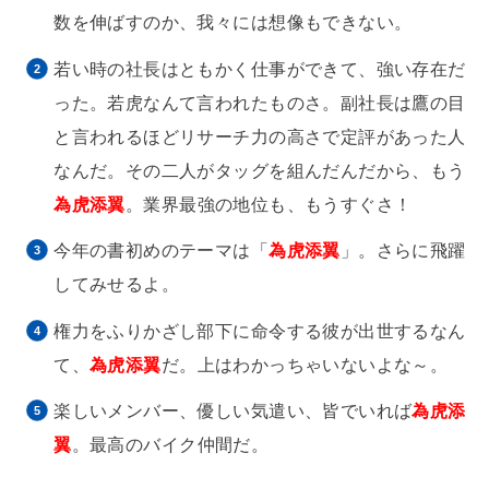
数を伸ばすのか、我々には想像もできない。
若い時の社長はともかく仕事ができて、強い存在だ
った。若虎なんて言われたものさ。副社長は鷹の目
と言われるほどリサーチ力の高さで定評があった人
なんだ。その二人がタッグを組んだんだから、もう
為虎添翼
。業界最強の地位も、もうすぐさ！
今年の書初めのテーマは「
為虎添翼
」。さらに飛躍
してみせるよ。
権力をふりかざし部下に命令する彼が出世するなん
て、
為虎添翼
だ。上はわかっちゃいないよな～。
楽しいメンバー、優しい気遣い、皆でいれば
為虎添
翼
。最高のバイク仲間だ。