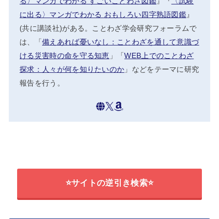
る〉マンガでわかる すごいことわざ図鑑
』『
〈試験
に出る〉マンガでわかる おもしろい四字熟語図鑑
』
(共に講談社)がある。ことわざ学会研究フォーラムで
は、「
備えあれば憂いなし：ことわざを通して意識づ
ける災害時の命を守る知恵
」「
WEB上でのことわざ
探求：人々が何を知りたいのか
」などをテーマに研究
報告を行う。
⭐サイトの逆引き検索⭐