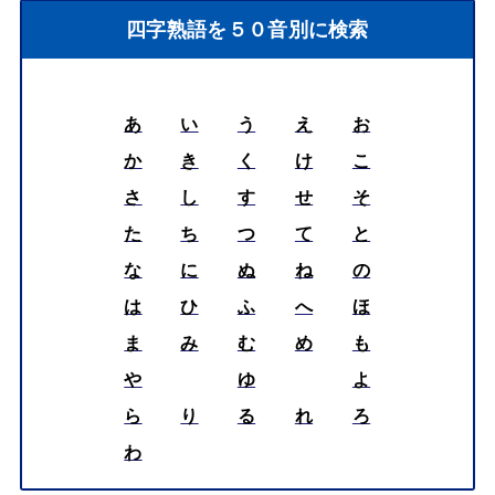
四字熟語を５０音別に検索
あ
い
う
え
お
か
き
く
け
こ
さ
し
す
せ
そ
た
ち
つ
て
と
な
に
ぬ
ね
の
は
ひ
ふ
へ
ほ
ま
み
む
め
も
や
ゆ
よ
ら
り
る
れ
ろ
わ