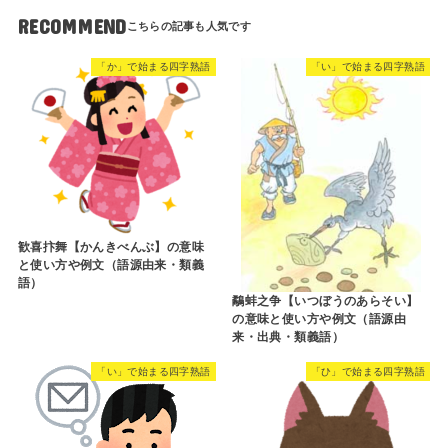
RECOMMEND
「か」で始まる四字熟語
「い」で始まる四字熟語
歓喜抃舞【かんきべんぶ】の意味
と使い方や例文（語源由来・類義
語）
鷸蚌之争【いつぼうのあらそい】
の意味と使い方や例文（語源由
来・出典・類義語）
「い」で始まる四字熟語
「ひ」で始まる四字熟語