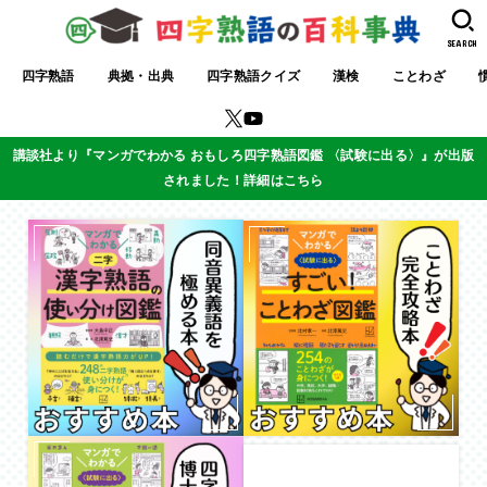
SEARCH
四字熟語
典拠・出典
四字熟語クイズ
漢検
ことわざ
講談社より『マンガでわかる おもしろ四字熟語図鑑 〈試験に出る〉』が出版
されました！詳細はこちら