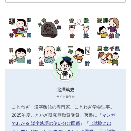
索:
北澤篤史
サイト責任者
ことわざ・漢字熟語の専門家、ことわざ学会理事。
2025年度ことわざ研究奨励賞受賞。著書に『
マンガ
でわかる 漢字熟語の使い分け図鑑
』『
〈試験に出