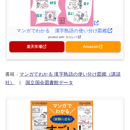
マンガでわかる 漢字熟語の使い分け図鑑
posted with
カエレバ
楽天市場
Amazon
書籍：
マンガでわかる 漢字熟語の使い分け図鑑（講談
社）
|
国立国会図書館データ