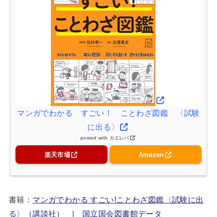
マンガでわかる すごい！ ことわざ図鑑 〈試験
に出る〉
posted with
カエレバ
楽天市場
Amazon
書籍：
マンガでわかる すごい!ことわざ図鑑〈試験に出
る〉（講談社）
|
国立国会図書館データ