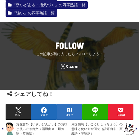
「勢いがある・活気づく」の四字熟語一覧
「強い」の四字熟語一覧
FOLLOW
シェアしてね！
ポスト
シェア
はてブ
送る
Pocket
意在言外【いざいげんがい】の意味
異国情調【いこくじょうちょう】の
と使い方や例文（語源由来・類義
意味と使い方や例文（語源由来・類
語・英語訳）
義語・英語訳）