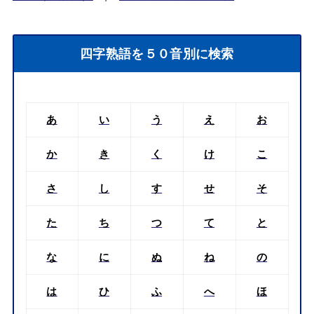
四字熟語を５０音別に検索
あ
い
う
え
お
か
き
く
け
こ
さ
し
す
せ
そ
た
ち
つ
て
と
な
に
ぬ
ね
の
は
ひ
ふ
へ
ほ