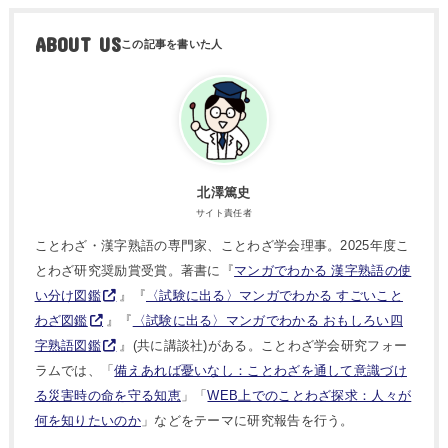
ABOUT US
北澤篤史
サイト責任者
ことわざ・漢字熟語の専門家、ことわざ学会理事。2025年度こ
とわざ研究奨励賞受賞。著書に『
マンガでわかる 漢字熟語の使
い分け図鑑
』『
〈試験に出る〉マンガでわかる すごいこと
わざ図鑑
』『
〈試験に出る〉マンガでわかる おもしろい四
字熟語図鑑
』(共に講談社)がある。ことわざ学会研究フォー
ラムでは、「
備えあれば憂いなし：ことわざを通して意識づけ
る災害時の命を守る知恵
」「
WEB上でのことわざ探求：人々が
何を知りたいのか
」などをテーマに研究報告を行う。