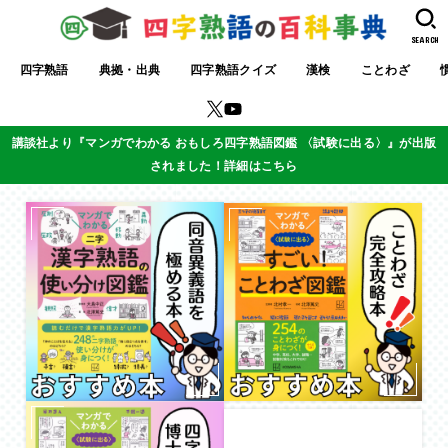
SEARCH
四字熟語
典拠・出典
四字熟語クイズ
漢検
ことわざ
講談社より『マンガでわかる おもしろ四字熟語図鑑 〈試験に出る〉』が出版
されました！詳細はこちら