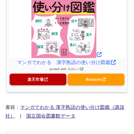
マンガでわかる 漢字熟語の使い分け図鑑
posted with
カエレバ
楽天市場
Amazon
書籍：
マンガでわかる 漢字熟語の使い分け図鑑（講談
社）
|
国立国会図書館データ