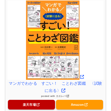
マンガでわかる すごい！ ことわざ図鑑 〈試験
に出る〉
posted with
カエレバ
楽天市場
Amazon