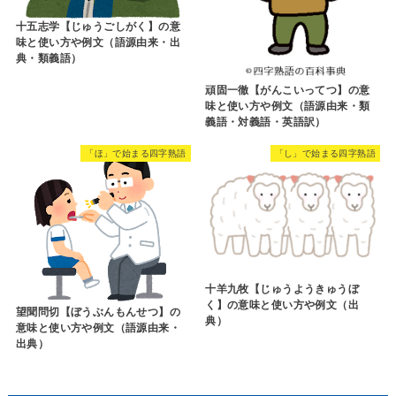
十五志学【じゅうごしがく】の意
味と使い方や例文（語源由来・出
典・類義語）
頑固一徹【がんこいってつ】の意
味と使い方や例文（語源由来・類
義語・対義語・英語訳）
「ほ」で始まる四字熟語
「し」で始まる四字熟語
十羊九牧【じゅうようきゅうぼ
く】の意味と使い方や例文（出
望聞問切【ぼうぶんもんせつ】の
典）
意味と使い方や例文（語源由来・
出典）