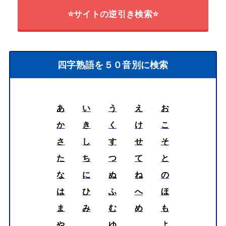
⭐サイトの逆引き検索⭐
四字熟語を５０音別に検索
あ
い
う
え
お
か
き
く
け
こ
さ
し
す
せ
そ
た
ち
つ
て
と
な
に
ぬ
ね
の
は
ひ
ふ
へ
ほ
ま
み
む
め
も
や
ゆ
よ