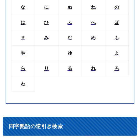
な
に
ぬ
ね
の
は
ひ
ふ
へ
ほ
ま
み
む
め
も
や
ゆ
よ
ら
り
る
れ
ろ
わ
四字熟語の逆引き検索