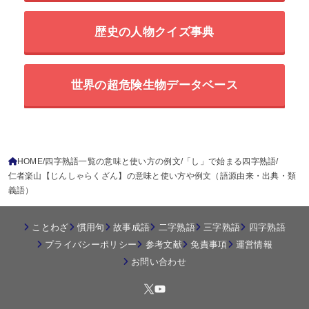
歴史の人物クイズ事典
世界の超危険生物データベース
HOME
四字熟語一覧の意味と使い方の例文
「し」で始まる四字熟語
仁者楽山【じんしゃらくざん】の意味と使い方や例文（語源由来・出典・類
義語）
ことわざ
慣用句
故事成語
二字熟語
三字熟語
四字熟語
プライバシーポリシー
参考文献
免責事項
運営情報
お問い合わせ