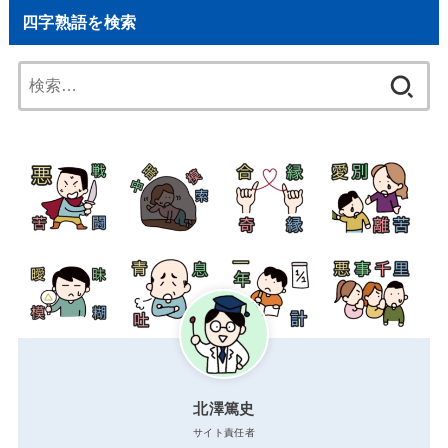
四字熟語を検索
検
索:
北澤篤史
サイト責任者