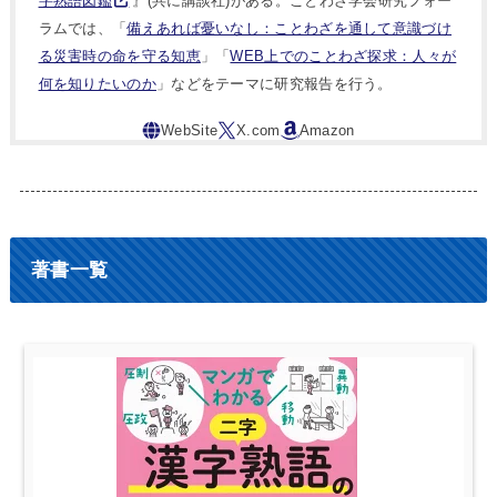
字熟語図鑑
』(共に講談社)がある。ことわざ学会研究フォー
ラムでは、「
備えあれば憂いなし：ことわざを通して意識づけ
る災害時の命を守る知恵
」「
WEB上でのことわざ探求：人々が
何を知りたいのか
」などをテーマに研究報告を行う。
著書一覧