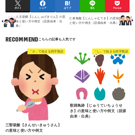
ポスト
シェア
はてブ
送る
Pocket
人主逆鱗【じんしゅげきりん】の意
仁者無敵【じんしゃむてき】の意味
味と使い方や例文（語源由来・出
と使い方や例文（語源由来・出典）
典）
RECOMMEND
「さ」で始まる四字熟語
「し」で始まる四字熟語
獣蹄鳥跡【じゅうていちょうせ
き】の意味と使い方や例文（語源
由来・出典）
三聖吸酸【さんせいきゅうさん】
の意味と使い方や例文