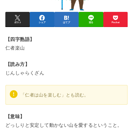
ポスト
シェア
はてブ
送る
Pocket
【四字熟語】
仁者楽山
【読み方】
じんしゃらくざん
「仁者は山を楽しむ」とも読む。
【意味】
どっしりと安定して動かない山を愛するということ。