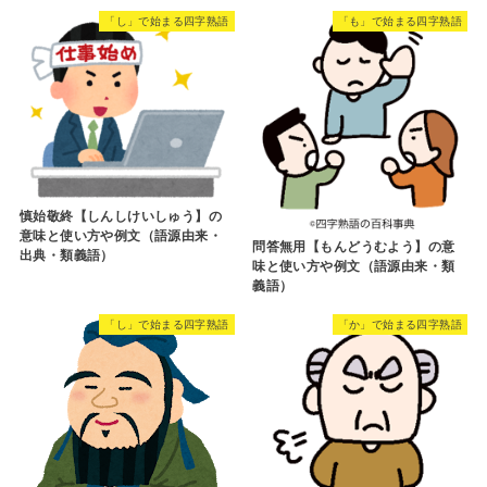
「し」で始まる四字熟語
「も」で始まる四字熟語
慎始敬終【しんしけいしゅう】の
意味と使い方や例文（語源由来・
問答無用【もんどうむよう】の意
出典・類義語）
味と使い方や例文（語源由来・類
義語）
「し」で始まる四字熟語
「か」で始まる四字熟語