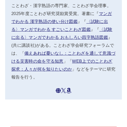
ことわざ・漢字熟語の専門家、ことわざ学会理事。
2025年度ことわざ研究奨励賞受賞。著書に『
マンガ
でわかる 漢字熟語の使い分け図鑑
』『
〈試験に出
る〉マンガでわかる すごいことわざ図鑑
』『
〈試験
に出る〉マンガでわかる おもしろい四字熟語図鑑
』
(共に講談社)がある。ことわざ学会研究フォーラムで
は、「
備えあれば憂いなし：ことわざを通して意識づ
ける災害時の命を守る知恵
」「
WEB上でのことわざ
探求：人々が何を知りたいのか
」などをテーマに研究
報告を行う。