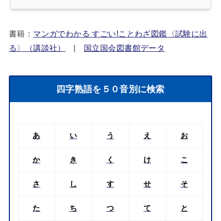
書籍：
マンガでわかる すごい!ことわざ図鑑〈試験に出
る〉（講談社）
|
国立国会図書館データ
四字熟語を５０音別に検索
あ
い
う
え
お
か
き
く
け
こ
さ
し
す
せ
そ
た
ち
つ
て
と