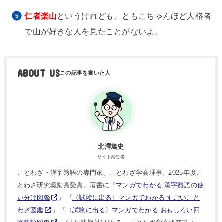
仁者楽山
というけれども、ともこちゃんほど人格者
で山が好きな人を見たことがないよ。
ABOUT US
北澤篤史
サイト責任者
ことわざ・漢字熟語の専門家、ことわざ学会理事。2025年度こ
とわざ研究奨励賞受賞。著書に『
マンガでわかる 漢字熟語の使
い分け図鑑
』『
〈試験に出る〉マンガでわかる すごいこと
わざ図鑑
』『
〈試験に出る〉マンガでわかる おもしろい四