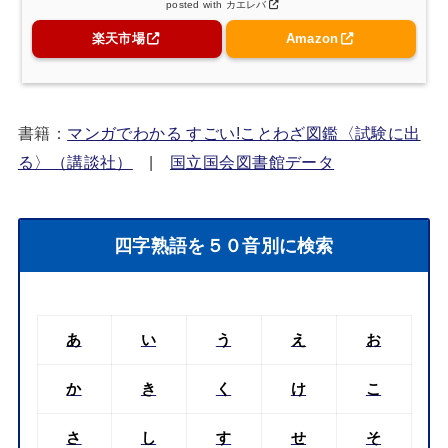
posted with
カエレバ
楽天市場
Amazon
書籍：
マンガでわかる すごい!ことわざ図鑑〈試験に出
る〉（講談社）
|
国立国会図書館データ
四字熟語を５０音別に検索
あ
い
う
え
お
か
き
く
け
こ
さ
し
す
せ
そ