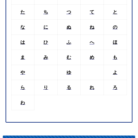
た
ち
つ
て
と
な
に
ぬ
ね
の
は
ひ
ふ
へ
ほ
ま
み
む
め
も
や
ゆ
よ
ら
り
る
れ
ろ
わ