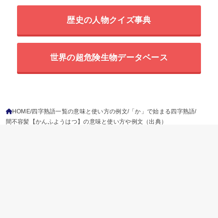
歴史の人物クイズ事典
世界の超危険生物データベース
HOME
四字熟語一覧の意味と使い方の例文
「か」で始まる四字熟語
間不容髪【かんふようはつ】の意味と使い方や例文（出典）
ことわざ
慣用句
故事成語
二字熟語
三字熟語
四字熟語
プライバシーポリシー
参考文献
免責事項
運営情報
お問い合わせ
© 2026
四字熟語の百科事典
All Rights Reserved.