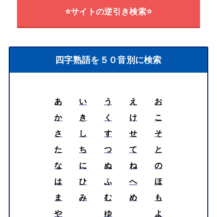
⭐サイトの逆引き検索⭐
四字熟語を５０音別に検索
あ
い
う
え
お
か
き
く
け
こ
さ
し
す
せ
そ
た
ち
つ
て
と
な
に
ぬ
ね
の
は
ひ
ふ
へ
ほ
ま
み
む
め
も
や
ゆ
よ