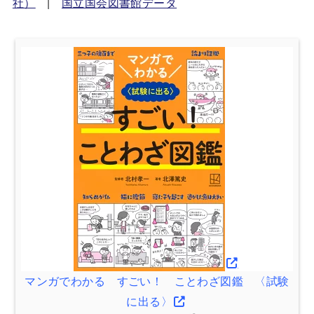
社）
|
国立国会図書館データ
マンガでわかる すごい！ ことわざ図鑑 〈試験
に出る〉