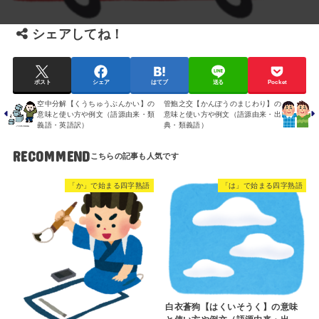
シェアしてね！
ポスト
シェア
はてブ
送る
Pocket
空中分解【くうちゅうぶんかい】の
管鮑之交【かんぽうのまじわり】の
意味と使い方や例文（語源由来・類
意味と使い方や例文（語源由来・出
義語・英語訳）
典・類義語）
RECOMMEND
「か」で始まる四字熟語
「は」で始まる四字熟語
白衣蒼狗【はくいそうく】の意味