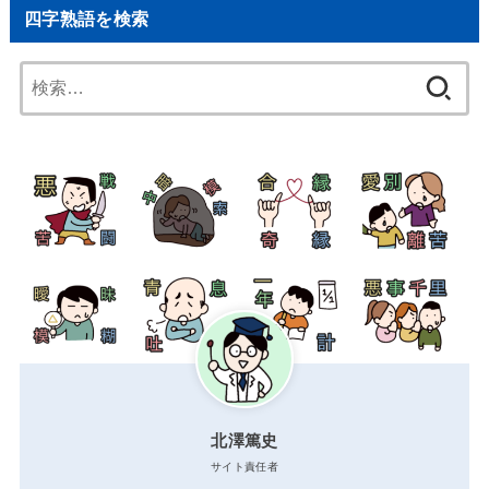
四字熟語を検索
検
索:
北澤篤史
サイト責任者