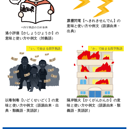
霹靂閃電【へきれきせんでん】の
意味と使い方や例文（語源由来・
出典）
過小評価【かしょうひょうか】の
意味と使い方や例文（対義語）
「い」で始まる四字熟語
「か」で始まる四字熟語
以毒制毒【いどくせいどく】の意
隔岸観火【かくがんかんか】の意
味と使い方や例文（語源由来・出
味と使い方や例文（語源由来・類
典・類義語・英語訳）
義語・英語訳）