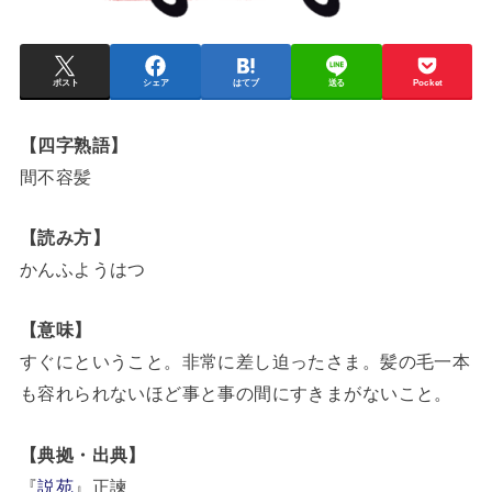
ポスト
シェア
はてブ
送る
Pocket
【四字熟語】
間不容髪
【読み方】
かんふようはつ
【意味】
すぐにということ。非常に差し迫ったさま。髪の毛一本
も容れられないほど事と事の間にすきまがないこと。
【典拠・出典】
『
説苑
』正諫