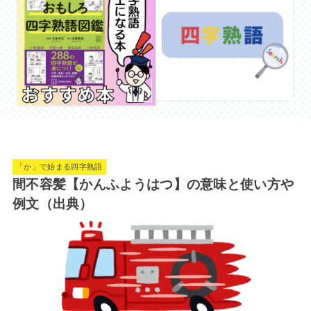
「か」で始まる四字熟語
間不容髪【かんふようはつ】の意味と使い方や
例文（出典）