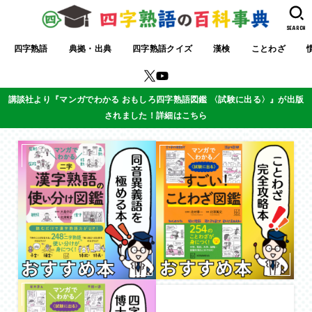
SEARCH
四字熟語
典拠・出典
四字熟語クイズ
漢検
ことわざ
講談社より『マンガでわかる おもしろ四字熟語図鑑 〈試験に出る〉』が出版
されました！詳細はこちら