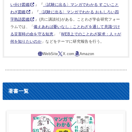
い分け図鑑
』『
〈試験に出る〉マンガでわかる すごいこと
わざ図鑑
』『
〈試験に出る〉マンガでわかる おもしろい四
字熟語図鑑
』(共に講談社)がある。ことわざ学会研究フォー
ラムでは、「
備えあれば憂いなし：ことわざを通して意識づけ
る災害時の命を守る知恵
」「
WEB上でのことわざ探求：人々が
何を知りたいのか
」などをテーマに研究報告を行う。
著書一覧