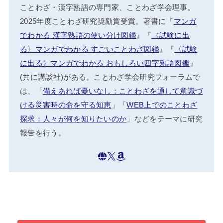
ことわざ・漢字熟語の専門家、ことわざ学会理事。
2025年度ことわざ研究奨励賞受賞。著書に『
マンガ
でわかる 漢字熟語の使い分け図鑑
』『
〈試験に出
る〉マンガでわかる すごいことわざ図鑑
』『
〈試験
に出る〉マンガでわかる おもしろい四字熟語図鑑
』
(共に講談社)がある。ことわざ学会研究フォーラムで
は、「
備えあれば憂いなし：ことわざを通して意識づ
ける災害時の命を守る知恵
」「
WEB上でのことわざ
探求：人々が何を知りたいのか
」などをテーマに研究
報告を行う。