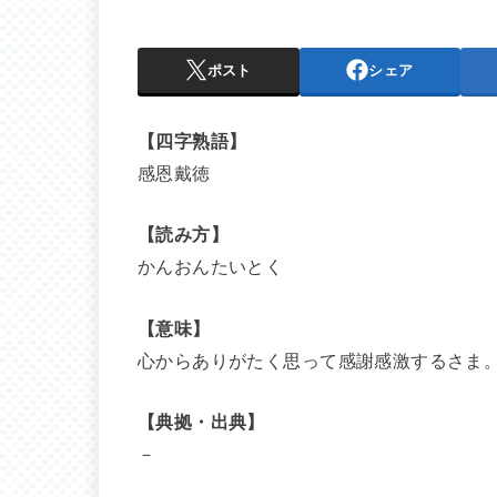
ポスト
シェア
【四字熟語】
感恩戴徳
【読み方】
かんおんたいとく
【意味】
心からありがたく思って感謝感激するさま
【典拠・出典】
－