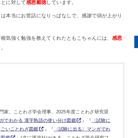
ことに対して
感恩戴徳
しています。
には本当にお世話になりっぱなしで、感謝で頭が上がり
ず根気強く勉強を教えてくれたともこちゃんには、
感恩
す。
門家、ことわざ学会理事。2025年度ことわざ研究奨
ガでわかる 漢字熟語の使い分け図鑑
』『
〈試験に
すごいことわざ図鑑
』『
〈試験に出る〉マンガでわ
語図鑑
』(共に講談社)がある。ことわざ学会研究フ