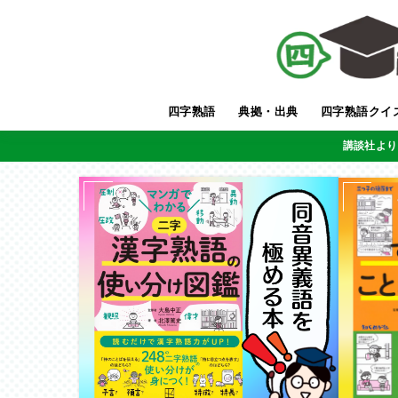
四字熟語
典拠・出典
四字熟語クイ
講談社より