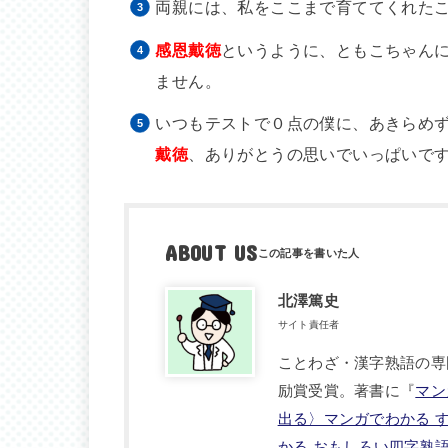
両親には、私をここまで育ててくれた
感恩戴徳
というように、ともこちゃん
ません。
いつもテストで０点の僕に、あきらめ
戴徳
、ありがとうの思いでいっぱいで
ABOUT US
北澤篤史
サイト責任者
ことわざ・漢字熟語の専
励賞受賞。著書に『
マン
出る〉マンガでわかる 
かる おもしろい四字熟