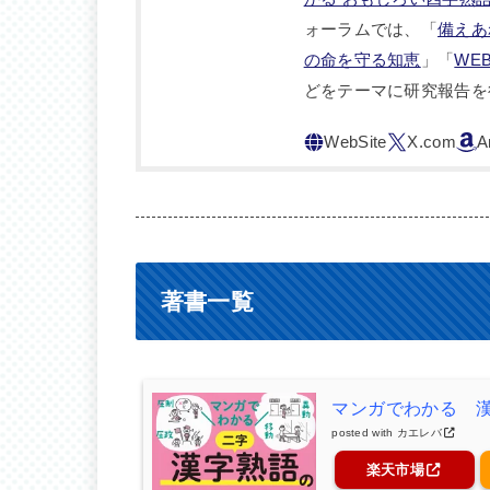
ォーラムでは、「
備えあ
の命を守る知恵
」「
WE
どをテーマに研究報告を
著書一覧
マンガでわかる 
posted with
カエレバ
楽天市場