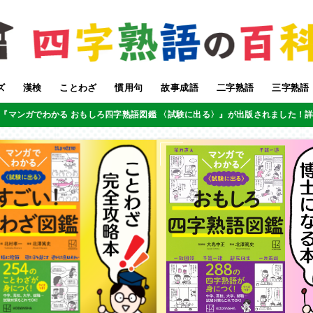
ズ
漢検
ことわざ
慣用句
故事成語
二字熟語
三字熟語
『マンガでわかる おもしろ四字熟語図鑑 〈試験に出る〉』が出版されました！