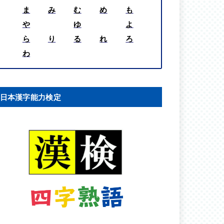
ま
み
む
め
も
や
ゆ
よ
ら
り
る
れ
ろ
わ
日本漢字能力検定