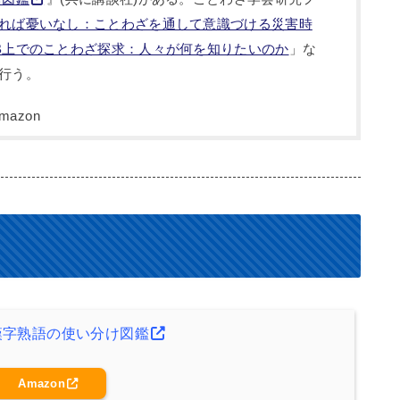
れば憂いなし：ことわざを通して意識づける災害時
B上でのことわざ探求：人々が何を知りたいのか
」な
行う。
漢字熟語の使い分け図鑑
Amazon