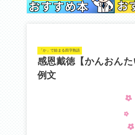
「か」で始まる四字熟語
感恩戴徳【かんおんた
例文