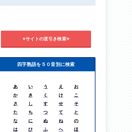
⭐サイトの逆引き検索⭐
四字熟語を５０音別に検索
あ
い
う
え
お
か
き
く
け
こ
さ
し
す
せ
そ
た
ち
つ
て
と
な
に
ぬ
ね
の
は
ひ
ふ
へ
ほ