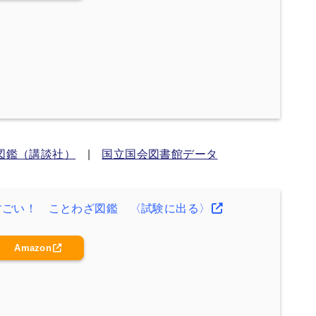
図鑑（講談社）
|
国立国会図書館データ
すごい！ ことわざ図鑑 〈試験に出る〉
Amazon