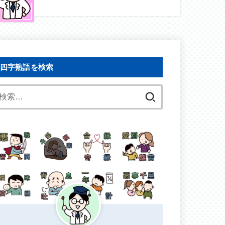
四字熟語を検索
検
索: