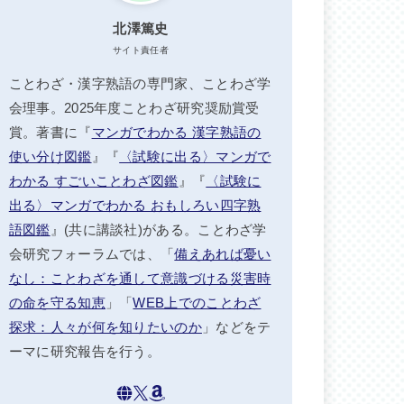
北澤篤史
サイト責任者
ことわざ・漢字熟語の専門家、ことわざ学
会理事。2025年度ことわざ研究奨励賞受
賞。著書に『
マンガでわかる 漢字熟語の
使い分け図鑑
』『
〈試験に出る〉マンガで
わかる すごいことわざ図鑑
』『
〈試験に
出る〉マンガでわかる おもしろい四字熟
語図鑑
』(共に講談社)がある。ことわざ学
会研究フォーラムでは、「
備えあれば憂い
なし：ことわざを通して意識づける災害時
の命を守る知恵
」「
WEB上でのことわざ
探求：人々が何を知りたいのか
」などをテ
ーマに研究報告を行う。