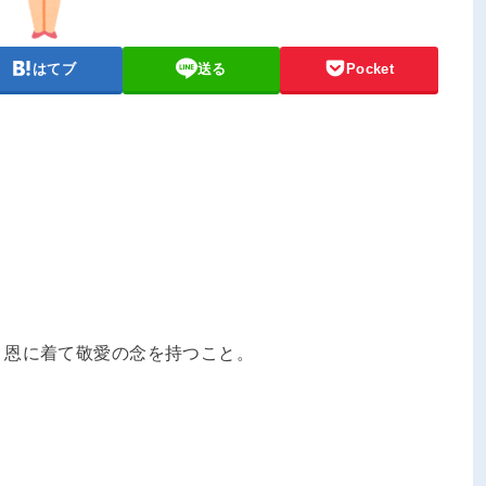
はてブ
送る
Pocket
。恩に着て敬愛の念を持つこと。