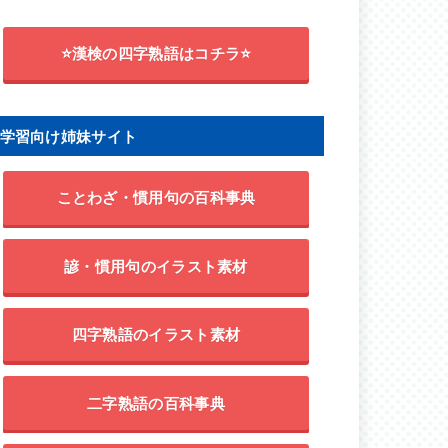
⭐漢検の四字熟語はコチラ⭐
学習向け姉妹サイト
ことわざ・慣用句の百科事典
諺・慣用句のイラスト素材
四字熟語のイラスト素材
二字熟語の百科事典