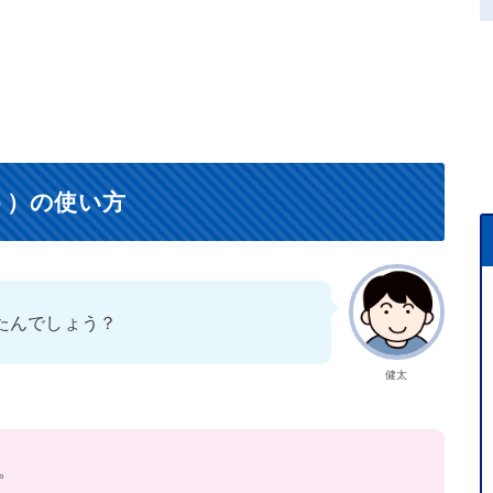
う）の使い方
たんでしょう？
健太
。