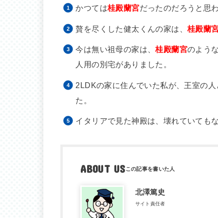
かつては
桂殿蘭宮
だったのだろうと思
贅を尽くした健太くんの家は、
桂殿蘭
今は無い祖母の家は、
桂殿蘭宮
のよう
人用の別宅がありました。
2LDKの家に住んでいた私が、王室の
た。
イタリアで見た神殿は、壊れていても
ABOUT US
北澤篤史
サイト責任者