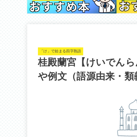
「け」で始まる四字熟語
桂殿蘭宮【けいでんら
や例文（語源由来・類