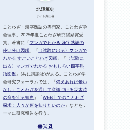
北澤篤史
サイト責任者
ことわざ・漢字熟語の専門家、ことわざ学
会理事。2025年度ことわざ研究奨励賞受
賞。著書に『
マンガでわかる 漢字熟語の
使い分け図鑑
』『
〈試験に出る〉マンガで
わかる すごいことわざ図鑑
』『
〈試験に
出る〉マンガでわかる おもしろい四字熟
語図鑑
』(共に講談社)がある。ことわざ学
会研究フォーラムでは、「
備えあれば憂い
なし：ことわざを通して意識づける災害時
の命を守る知恵
」「
WEB上でのことわざ
探求：人々が何を知りたいのか
」などをテ
ーマに研究報告を行う。