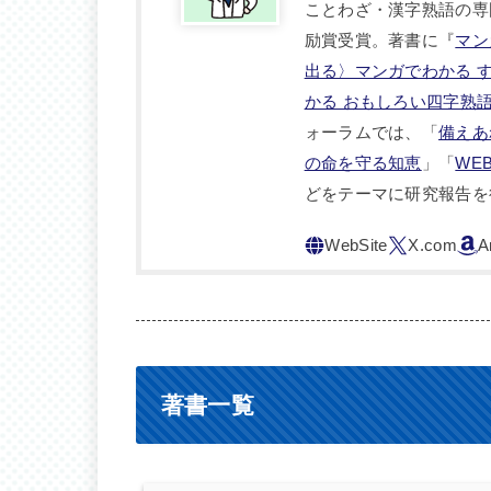
ことわざ・漢字熟語の専
励賞受賞。著書に『
マン
出る〉マンガでわかる 
かる おもしろい四字熟
ォーラムでは、「
備えあ
の命を守る知恵
」「
WE
どをテーマに研究報告を
著書一覧