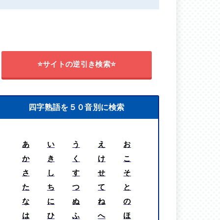
⭐サイトの逆引き検索⭐
四字熟語を５０音別に検索
あ
い
う
え
お
か
き
く
け
こ
さ
し
す
せ
そ
た
ち
つ
て
と
な
に
ぬ
ね
の
は
ひ
ふ
へ
ほ