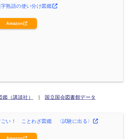
漢字熟語の使い分け図鑑
Amazon
図鑑（講談社）
|
国立国会図書館データ
すごい！ ことわざ図鑑 〈試験に出る〉
Amazon