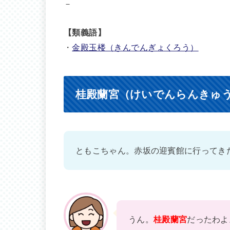
－
【類義語】
・
金殿玉楼（きんでんぎょくろう）
桂殿蘭宮（けいでんらんきゅ
ともこちゃん。赤坂の迎賓館に行ってき
うん。
桂殿蘭宮
だったわよ