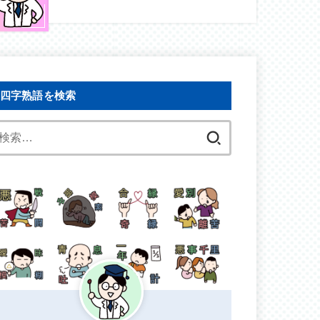
四字熟語を検索
検
索: