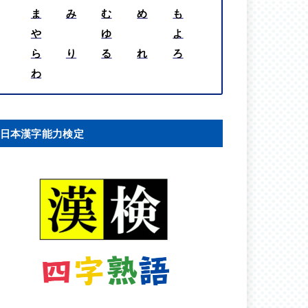
ま
み
む
め
も
や
ゆ
よ
ら
り
る
れ
ろ
わ
日本漢字能力検定