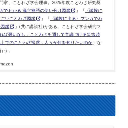
門家、ことわざ学会理事。2025年度ことわざ研究奨
ガでわかる 漢字熟語の使い分け図鑑
』『
〈試験に
すごいことわざ図鑑
』『
〈試験に出る〉マンガでわ
語図鑑
』(共に講談社)がある。ことわざ学会研究フ
れば憂いなし：ことわざを通して意識づける災害時
B上でのことわざ探求：人々が何を知りたいのか
」な
行う。