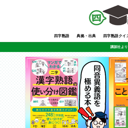
四字熟語
典拠・出典
四字熟語クイ
講談社より