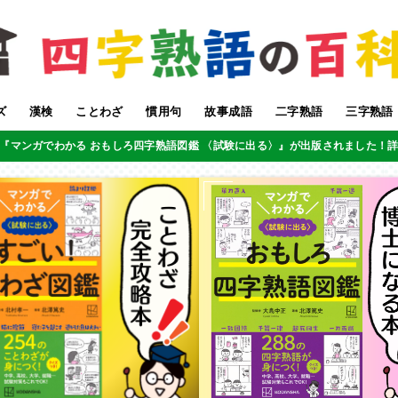
ズ
漢検
ことわざ
慣用句
故事成語
二字熟語
三字熟語
『マンガでわかる おもしろ四字熟語図鑑 〈試験に出る〉』が出版されました！