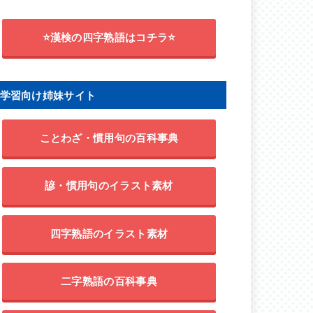
⭐漢検の四字熟語はコチラ⭐
学習向け姉妹サイト
ことわざ・慣用句の百科事典
諺・慣用句のイラスト素材
四字熟語のイラスト素材
二字熟語の百科事典