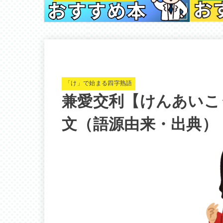
「け」で始まる四字熟語
兼愛交利【けんあいこ
文（語源由来・出典）