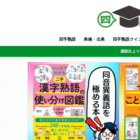
四字熟語
典拠・出典
四字熟語クイ
講談社より