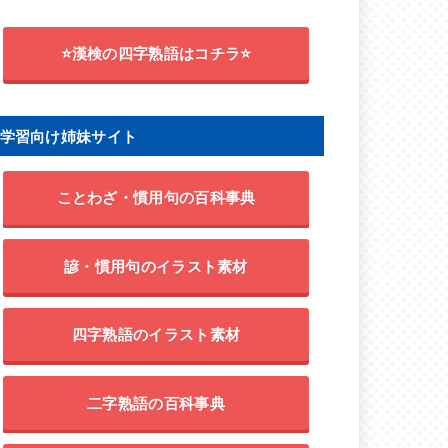
⭐漢検の四字熟語はコチラ⭐
学習向け姉妹サイト
ことわざ・慣用句の百科事典
諺・慣用句のイラスト素材
四字熟語のイラスト素材
二字熟語の百科事典