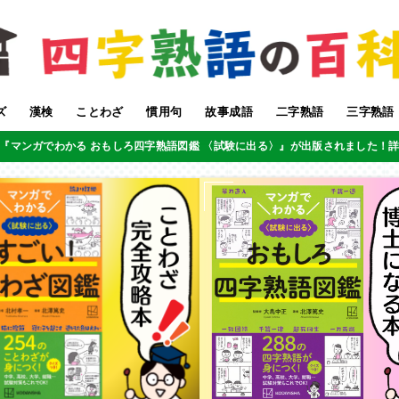
ズ
漢検
ことわざ
慣用句
故事成語
二字熟語
三字熟語
『マンガでわかる おもしろ四字熟語図鑑 〈試験に出る〉』が出版されました！