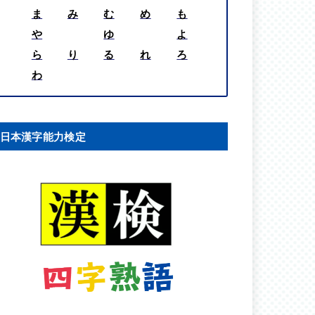
ま
み
む
め
も
や
ゆ
よ
ら
り
る
れ
ろ
わ
日本漢字能力検定