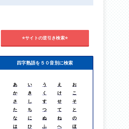
⭐サイトの逆引き検索⭐
四字熟語を５０音別に検索
あ
い
う
え
お
か
き
く
け
こ
さ
し
す
せ
そ
た
ち
つ
て
と
な
に
ぬ
ね
の
は
ひ
ふ
へ
ほ