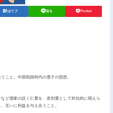
はてブ
送る
Pocket
合うこと。中国戦国時代の墨子の思想。
子など儒家の説く仁愛を、差別愛として対抗的に唱えら
し、互いに利益を与え合うこと。