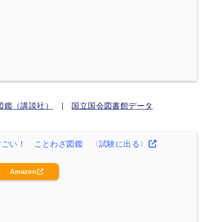
図鑑（講談社）
|
国立国会図書館データ
すごい！ ことわざ図鑑 〈試験に出る〉
Amazon