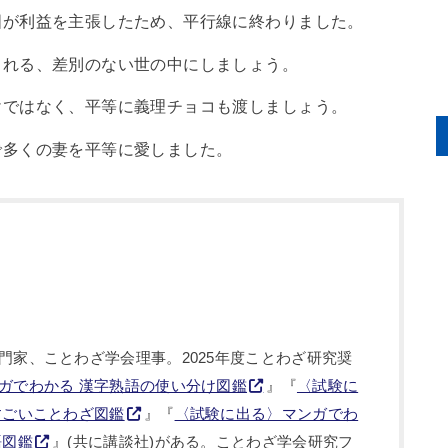
国が利益を主張したため、平行線に終わりました。
まれる、差別のない世の中にしましょう。
けではなく、平等に義理チョコも渡しましょう。
で多くの妻を平等に愛しました。
門家、ことわざ学会理事。2025年度ことわざ研究奨
ガでわかる 漢字熟語の使い分け図鑑
』『
〈試験に
すごいことわざ図鑑
』『
〈試験に出る〉マンガでわ
語図鑑
』(共に講談社)がある。ことわざ学会研究フ