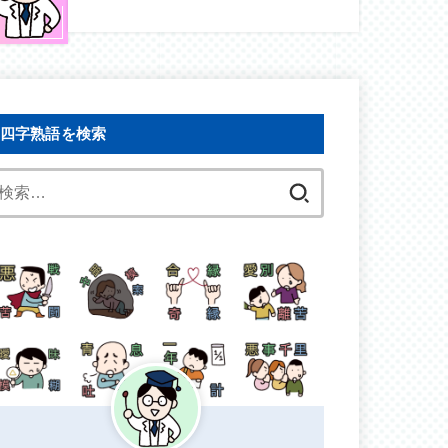
四字熟語を検索
検
索: