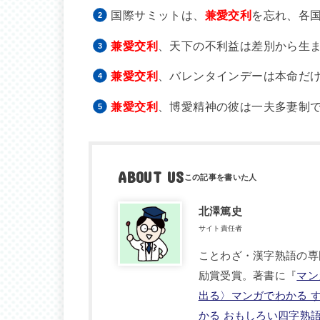
国際サミットは、
兼愛交利
を忘れ、各
兼愛交利
、天下の不利益は差別から生
兼愛交利
、バレンタインデーは本命だ
兼愛交利
、博愛精神の彼は一夫多妻制
ABOUT US
北澤篤史
サイト責任者
ことわざ・漢字熟語の専
励賞受賞。著書に『
マン
出る〉マンガでわかる 
かる おもしろい四字熟