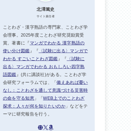
北澤篤史
サイト責任者
ことわざ・漢字熟語の専門家、ことわざ学
会理事。2025年度ことわざ研究奨励賞受
賞。著書に『
マンガでわかる 漢字熟語の
使い分け図鑑
』『
〈試験に出る〉マンガで
わかる すごいことわざ図鑑
』『
〈試験に
出る〉マンガでわかる おもしろい四字熟
語図鑑
』(共に講談社)がある。ことわざ学
会研究フォーラムでは、「
備えあれば憂い
なし：ことわざを通して意識づける災害時
の命を守る知恵
」「
WEB上でのことわざ
探求：人々が何を知りたいのか
」などをテ
ーマに研究報告を行う。