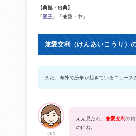
【典拠・出典】
『
墨子
』「兼愛・中」
兼愛交利（けんあいこうり）
また、海外で紛争が起きているニュース
ええ見たわ。
兼愛交利
の精
のにね。
ともこ