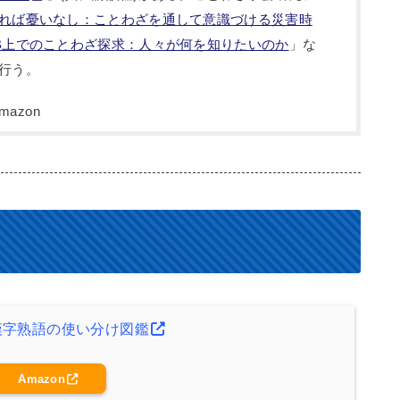
れば憂いなし：ことわざを通して意識づける災害時
B上でのことわざ探求：人々が何を知りたいのか
」な
行う。
漢字熟語の使い分け図鑑
Amazon