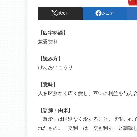
ポスト
シェア
【四字熟語】
兼愛交利
【読み方】
けんあいこうり
【意味】
人を区別なく広く愛し、互いに利益を与え
【語源・由来】
「兼愛」は区別なく愛すること。博愛。孔
れたもの。「交利」は「交も利す」と訓読