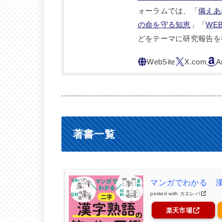
ォーラムでは、「
備えあ
の命を守る知恵
」「
WE
どをテーマに研究報告を
著書一覧
マンガでわかる 
posted with
カエレバ
楽天市場