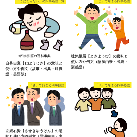
「こだわらない」の四字熟語一覧
「と」で始まる四字熟語
吐気揚眉【ときようび】の意味と
使い方や例文（語源由来・出典・
自暴自棄【じぼうじき】の意味と
類義語）
使い方や例文（故事・出典・対義
語・英語訳）
「さ」で始まる四字熟語
「り」で始まる四字熟語
左戚右賢【させきゆうけん】の意
味と使い方や例文（語源由来・出