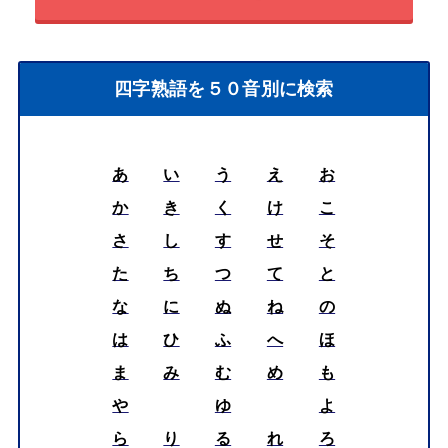
四字熟語を５０音別に検索
あ
い
う
え
お
か
き
く
け
こ
さ
し
す
せ
そ
た
ち
つ
て
と
な
に
ぬ
ね
の
は
ひ
ふ
へ
ほ
ま
み
む
め
も
や
ゆ
よ
ら
り
る
れ
ろ