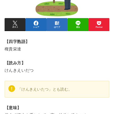
ポスト
シェア
はてブ
送る
Pocket
【四字熟語】
権貴栄達
【読み方】
けんきえいだつ
「けんきえいたつ」とも読む。
【意味】