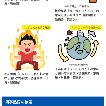
典・類義語）
離合集散【りごうしゅうさん】の
意味と使い方や例文（語源由来・
類義語・英語訳）
「し」で始まる四字熟語
「いつも」の四字熟語一覧
有為転変【ういてんぺん】の意味
と使い方や例文（語源由来・類義
死灰復然【しかいふくねん】の意
語・対義語・英語訳）
味と使い方や例文（語源由来・出
典・類義語）
四字熟語を検索