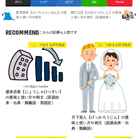
ポスト
シェア
はてブ
送る
Pocket
驚浪雷奔【けいろうらいほん】の意
隙穴之臣【げきけつのしん】の意味
味と使い方や例文
と使い方や例文（語源由来）
RECOMMEND
「し」で始まる四字熟語
「け」で始まる四字熟語
盛者必衰【じょうしゃひっすい】
の意味と使い方や例文（語源由
来・出典・類義語・英語訳）
月下老人【げっかろうじん】の意
味と使い方や例文（語源由来・出
典・類義語）