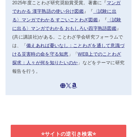
2025年度ことわざ研究奨励賞受賞。著書に『
マンガ
でわかる 漢字熟語の使い分け図鑑
』『
〈試験に出
る〉マンガでわかる すごいことわざ図鑑
』『
〈試験
に出る〉マンガでわかる おもしろい四字熟語図鑑
』
(共に講談社)がある。ことわざ学会研究フォーラムで
は、「
備えあれば憂いなし：ことわざを通して意識づ
ける災害時の命を守る知恵
」「
WEB上でのことわざ
探求：人々が何を知りたいのか
」などをテーマに研究
報告を行う。
⭐サイトの逆引き検索⭐