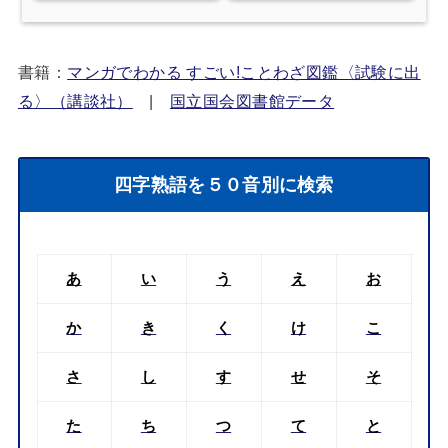
書籍：
マンガでわかる すごい!ことわざ図鑑〈試験に出
る〉（講談社）
|
国立国会図書館データ
四字熟語を５０音別に検索
あ
い
う
え
お
か
き
く
け
こ
さ
し
す
せ
そ
た
ち
つ
て
と