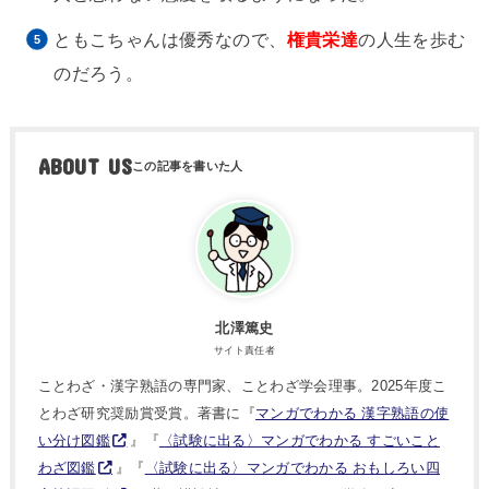
ともこちゃんは優秀なので、
権貴栄達
の人生を歩む
のだろう。
ABOUT US
北澤篤史
サイト責任者
ことわざ・漢字熟語の専門家、ことわざ学会理事。2025年度こ
とわざ研究奨励賞受賞。著書に『
マンガでわかる 漢字熟語の使
い分け図鑑
』『
〈試験に出る〉マンガでわかる すごいこと
わざ図鑑
』『
〈試験に出る〉マンガでわかる おもしろい四