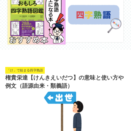
「け」で始まる四字熟語
権貴栄達【けんきえいだつ】の意味と使い方や
例文（語源由来・類義語）