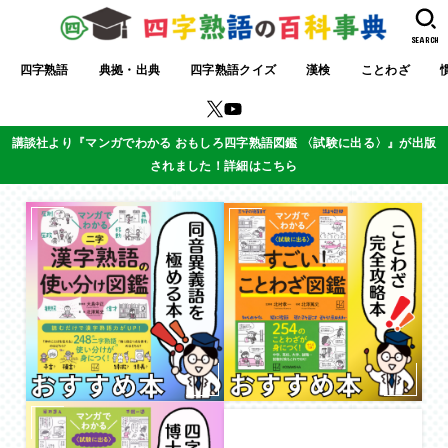
SEARCH
四字熟語
典拠・出典
四字熟語クイズ
漢検
ことわざ
講談社より『マンガでわかる おもしろ四字熟語図鑑 〈試験に出る〉』が出版
されました！詳細はこちら