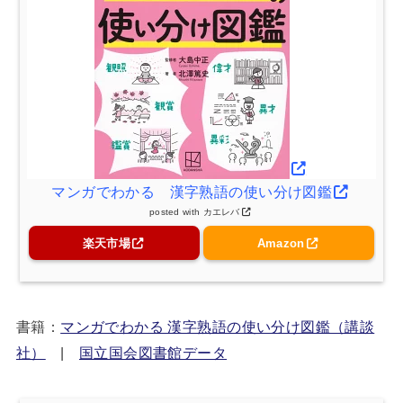
マンガでわかる 漢字熟語の使い分け図鑑
posted with
カエレバ
楽天市場
Amazon
書籍：
マンガでわかる 漢字熟語の使い分け図鑑（講談
社）
|
国立国会図書館データ