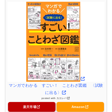
マンガでわかる すごい！ ことわざ図鑑 〈試験
に出る〉
posted with
カエレバ
楽天市場
Amazon