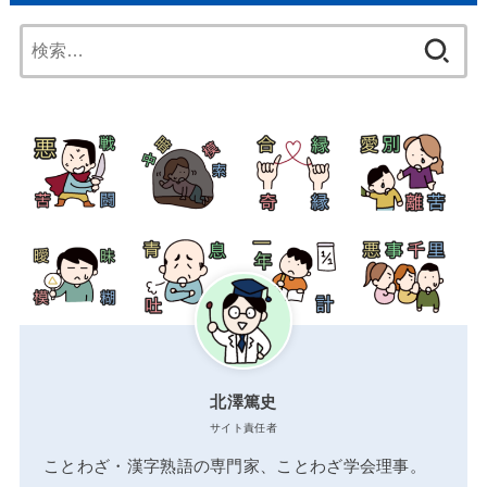
検
索:
北澤篤史
サイト責任者
ことわざ・漢字熟語の専門家、ことわざ学会理事。