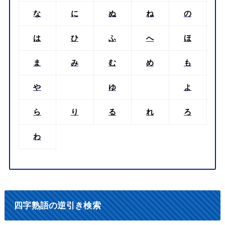
な
に
ぬ
ね
の
は
ひ
ふ
へ
ほ
ま
み
む
め
も
や
ゆ
よ
ら
り
る
れ
ろ
わ
四字熟語の逆引き検索