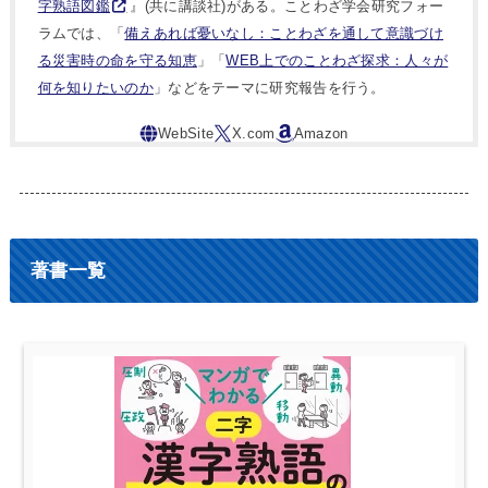
字熟語図鑑
』(共に講談社)がある。ことわざ学会研究フォー
ラムでは、「
備えあれば憂いなし：ことわざを通して意識づけ
る災害時の命を守る知恵
」「
WEB上でのことわざ探求：人々が
何を知りたいのか
」などをテーマに研究報告を行う。
著書一覧