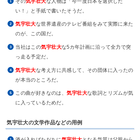
その
気宇壮大
な人物は「今一度日本を選択した
い！」と手紙で書いたそうだ。
気宇壮大
な世界遺産のテレビ番組をみて実際に来た
のが、この国だ。
当社はこの
気宇壮大
な5カ年計画に沿って全力で突
っ走る予定だ。
気宇壮大
な考え方に共感して、その団体に入ったの
が本当のところだ。
この曲が好きなのは、
気宇壮大
な歌詞とリズムが気
に入っているためだ。
気宇壮大の文学作品などの用例
酒が入ればただちに
気宇壮大
となる気質は父親から