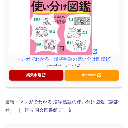
マンガでわかる 漢字熟語の使い分け図鑑
posted with
カエレバ
楽天市場
Amazon
書籍：
マンガでわかる 漢字熟語の使い分け図鑑（講談
社）
|
国立国会図書館データ