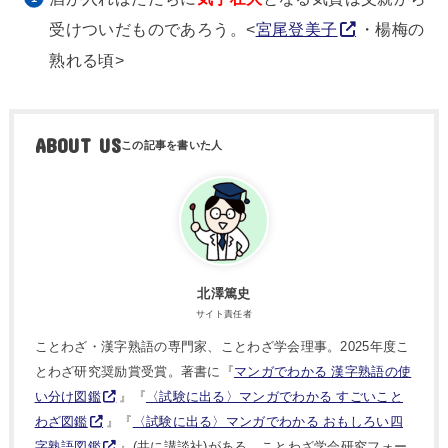
受けついだものであろう。<
宮尾登美子
・楊梅の
熟れる頃>
ABOUT US
北澤篤史
サイト責任者
ことわざ・漢字熟語の専門家、ことわざ学会理事。2025年度こ
とわざ研究奨励賞受賞。著書に『
マンガでわかる 漢字熟語の使
い分け図鑑
』『
〈試験に出る〉マンガでわかる すごいこと
わざ図鑑
』『
〈試験に出る〉マンガでわかる おもしろい四
字熟語図鑑
』(共に講談社)がある。ことわざ学会研究フォー