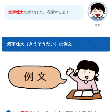
気宇壮大
な夢だけど、応援するよ！
健太
気宇壮大（きうそうだい）の例文