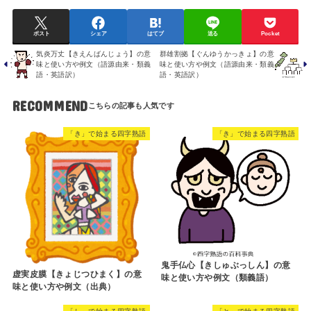
ポスト
シェア
はてブ
送る
Pocket
気炎万丈【きえんばんじょう】の意
群雄割拠【ぐんゆうかっきょ】の意
味と使い方や例文（語源由来・類義
味と使い方や例文（語源由来・類義
語・英語訳）
語・英語訳）
RECOMMEND
「き」で始まる四字熟語
「き」で始まる四字熟語
鬼手仏心【きしゅぶっしん】の意
虚実皮膜【きょじつひまく】の意
味と使い方や例文（類義語）
味と使い方や例文（出典）