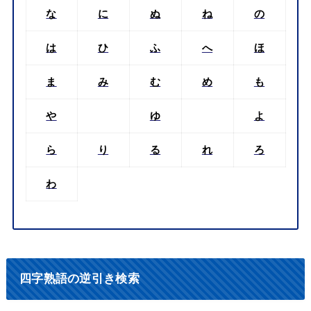
な
に
ぬ
ね
の
は
ひ
ふ
へ
ほ
ま
み
む
め
も
や
ゆ
よ
ら
り
る
れ
ろ
わ
四字熟語の逆引き検索