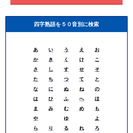
四字熟語を５０音別に検索
あ
い
う
え
お
か
き
く
け
こ
さ
し
す
せ
そ
た
ち
つ
て
と
な
に
ぬ
ね
の
は
ひ
ふ
へ
ほ
ま
み
む
め
も
や
ゆ
よ
ら
り
る
れ
ろ