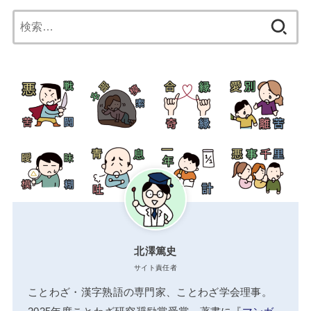
検
索:
北澤篤史
サイト責任者
ことわざ・漢字熟語の専門家、ことわざ学会理事。