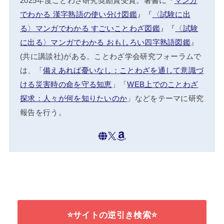
2025年度ことわざ研究奨励賞受賞。著書に『
マンガ
でわかる 漢字熟語の使い分け図鑑
』『
〈試験に出
る〉マンガでわかる すごいことわざ図鑑
』『
〈試験
に出る〉マンガでわかる おもしろい四字熟語図鑑
』
(共に講談社)がある。ことわざ学会研究フォーラムで
は、「
備えあれば憂いなし：ことわざを通して意識づ
ける災害時の命を守る知恵
」「
WEB上でのことわざ
探求：人々が何を知りたいのか
」などをテーマに研究
報告を行う。
⭐サイトの逆引き検索⭐