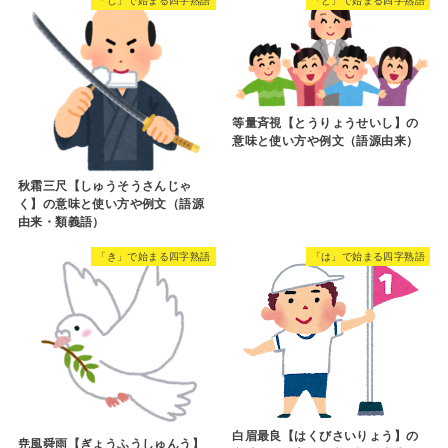
「し」で始まる四字熟語
「と」で始まる四字熟語
等量斉視【とうりょうせいし】の
意味と使い方や例文（語源由来）
秋霜三尺【しゅうそうさんじゃ
く】の意味と使い方や例文（語源
由来・類義語）
「き」で始まる四字熟語
「は」で始まる四字熟語
白眉最良【はくびさいりょう】の
尭風舜雨【ぎょうふうしゅんう】