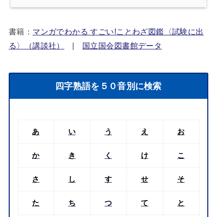
書籍：
マンガでわかる すごい!ことわざ図鑑〈試験に出
る〉（講談社）
|
国立国会図書館データ
四字熟語を５０音別に検索
あ
い
う
え
お
か
き
く
け
こ
さ
し
す
せ
そ
た
ち
つ
て
と