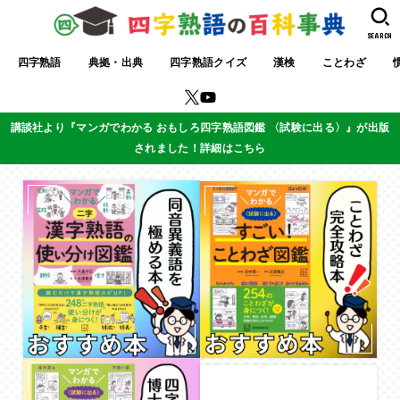
SEARCH
四字熟語
典拠・出典
四字熟語クイズ
漢検
ことわざ
講談社より『マンガでわかる おもしろ四字熟語図鑑 〈試験に出る〉』が出版
されました！詳細はこちら