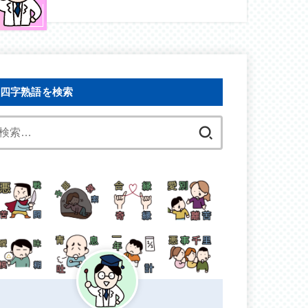
四字熟語を検索
検
索: