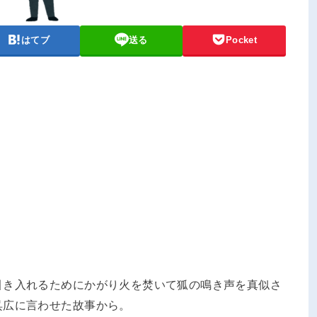
はてブ
送る
Pocket
引き入れるためにかがり火を焚いて狐の鳴き声を真似さ
呉広に言わせた故事から。