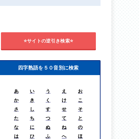
⭐サイトの逆引き検索⭐
四字熟語を５０音別に検索
あ
い
う
え
お
か
き
く
け
こ
さ
し
す
せ
そ
た
ち
つ
て
と
な
に
ぬ
ね
の
は
ひ
ふ
へ
ほ