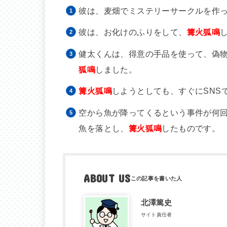
彼は、麦畑でミステリーサークルを作
彼は、お化けのふりをして、
篝火狐鳴
健太くんは、得意の手品を使って、偽
狐鳴
しました。
篝火狐鳴
しようとしても、すぐにSNS
空から魚が降ってくるという事件が何
魚を落とし、
篝火狐鳴
したものです。
ABOUT US
北澤篤史
サイト責任者