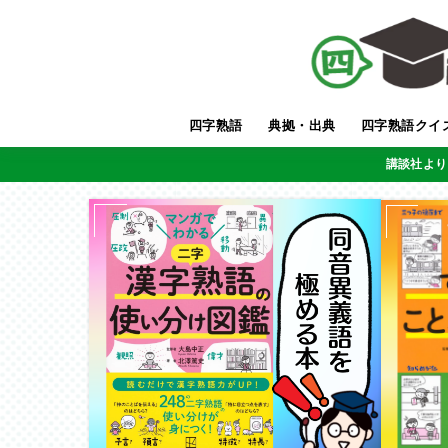
四字熟語
典拠・出典
四字熟語クイ
講談社より