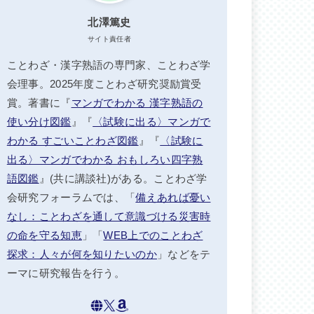
北澤篤史
サイト責任者
ことわざ・漢字熟語の専門家、ことわざ学
会理事。2025年度ことわざ研究奨励賞受
賞。著書に『
マンガでわかる 漢字熟語の
使い分け図鑑
』『
〈試験に出る〉マンガで
わかる すごいことわざ図鑑
』『
〈試験に
出る〉マンガでわかる おもしろい四字熟
語図鑑
』(共に講談社)がある。ことわざ学
会研究フォーラムでは、「
備えあれば憂い
なし：ことわざを通して意識づける災害時
の命を守る知恵
」「
WEB上でのことわざ
探求：人々が何を知りたいのか
」などをテ
ーマに研究報告を行う。