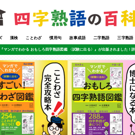
ズ
漢検
ことわざ
慣用句
故事成語
二字熟語
三字熟語
『マンガでわかる おもしろ四字熟語図鑑 〈試験に出る〉』が出版されました！