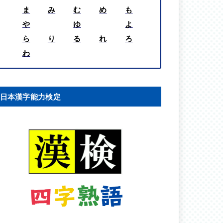
ま
み
む
め
も
や
ゆ
よ
ら
り
る
れ
ろ
わ
日本漢字能力検定