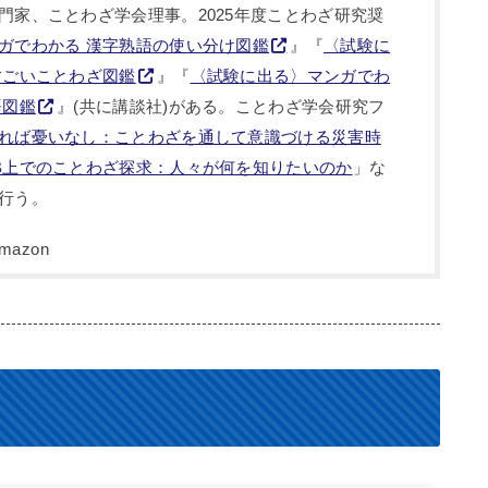
門家、ことわざ学会理事。2025年度ことわざ研究奨
ガでわかる 漢字熟語の使い分け図鑑
』『
〈試験に
すごいことわざ図鑑
』『
〈試験に出る〉マンガでわ
語図鑑
』(共に講談社)がある。ことわざ学会研究フ
れば憂いなし：ことわざを通して意識づける災害時
B上でのことわざ探求：人々が何を知りたいのか
」な
行う。