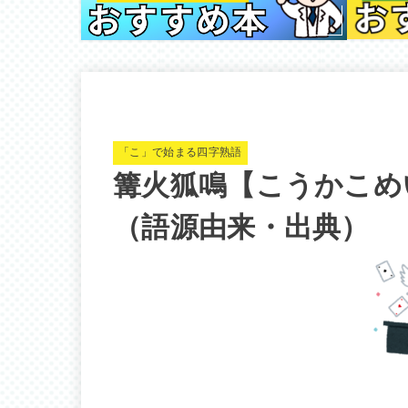
「こ」で始まる四字熟語
篝火狐鳴【こうかこめ
（語源由来・出典）