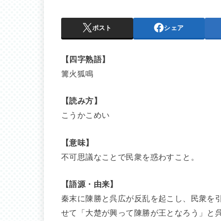
ポスト
シェア
【四字熟語】
篝火狐鳴
【読み方】
こうかこめい
【意味】
不可思議なことで民衆を惑わすこと。
【語源・由来】
秦末に陳勝と呉広が反乱を起こし、民衆を
せて「大楚が興って陳勝が王となろう」と