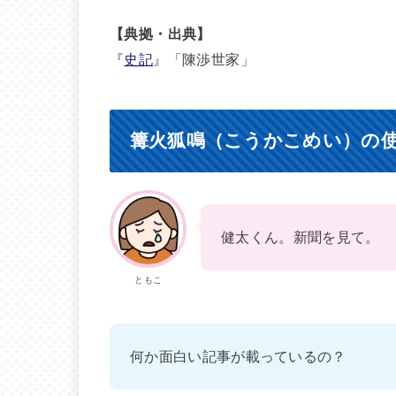
【典拠・出典】
『
史記
』「陳渉世家」
篝火狐鳴（こうかこめい）の
健太くん。新聞を見て。
ともこ
何か面白い記事が載っているの？