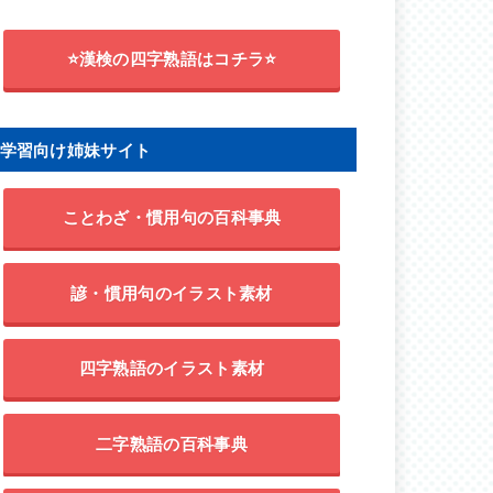
⭐漢検の四字熟語はコチラ⭐
学習向け姉妹サイト
ことわざ・慣用句の百科事典
諺・慣用句のイラスト素材
四字熟語のイラスト素材
二字熟語の百科事典