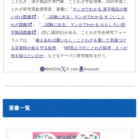
ことわざ・漢字熟語の専門家、ことわざ学会理事。2025年度こ
とわざ研究奨励賞受賞。著書に『
マンガでわかる 漢字熟語の使
い分け図鑑
』『
〈試験に出る〉マンガでわかる すごいこと
わざ図鑑
』『
〈試験に出る〉マンガでわかる おもしろい四
字熟語図鑑
』(共に講談社)がある。ことわざ学会研究フォー
ラムでは、「
備えあれば憂いなし：ことわざを通して意識づけ
る災害時の命を守る知恵
」「
WEB上でのことわざ探求：人々が
何を知りたいのか
」などをテーマに研究報告を行う。
著書一覧