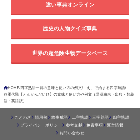
違い事典オンライン
歴史の人物クイズ事典
世界の超危険生物データベース
HOME
四字熟語一覧の意味と使い方の例文
「え」で始まる四字熟語
燕雁代飛【えんがんだいひ】の意味と使い方や例文（語源由来・出典・類義
語・英語訳）
ことわざ
慣用句
故事成語
二字熟語
三字熟語
四字熟語
プライバシーポリシー
参考文献
免責事項
運営情報
お問い合わせ