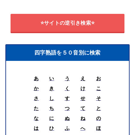
⭐サイトの逆引き検索⭐
四字熟語を５０音別に検索
あ
い
う
え
お
か
き
く
け
こ
さ
し
す
せ
そ
た
ち
つ
て
と
な
に
ぬ
ね
の
は
ひ
ふ
へ
ほ