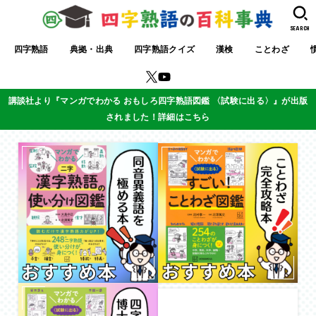
SEARCH
四字熟語
典拠・出典
四字熟語クイズ
漢検
ことわざ
講談社より『マンガでわかる おもしろ四字熟語図鑑 〈試験に出る〉』が出版
されました！詳細はこちら