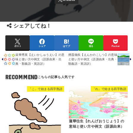
シェアしてね！
ポスト
シェア
はてブ
送る
Pocket
栄華秀英【えいかしゅうえい】の意
煙霞痼疾【えんかのこしつ】の意味
味と使い方や例文（語源由来・出
と使い方や例文（語源由来・出典・
典・類義語・英語訳）
類義語・英語訳）
RECOMMEND
「こ」で始まる四字熟語
「れ」で始まる四字熟語
蓮華往生【れんげおうじょう】の
意味と使い方や例文（語源由来）