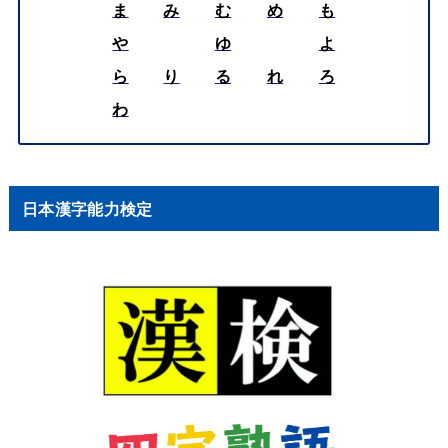
ま
み
む
め
も
や
ゆ
よ
ら
り
る
れ
ろ
わ
日本漢字能力検定