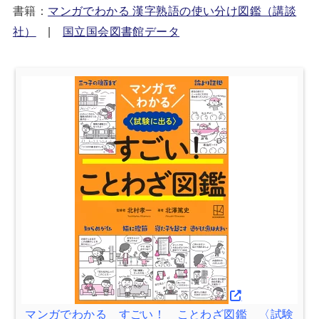
書籍：
マンガでわかる 漢字熟語の使い分け図鑑（講談
社）
|
国立国会図書館データ
マンガでわかる すごい！ ことわざ図鑑 〈試験