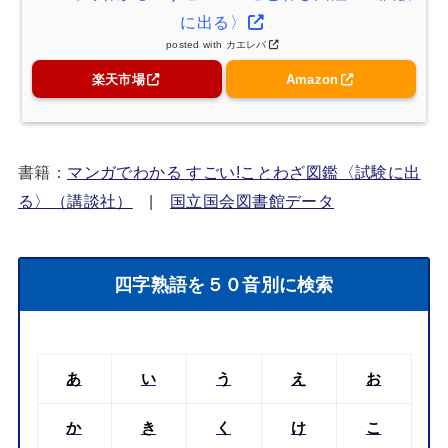
に出る〉
posted with
カエレバ
楽天市場
Amazon
書籍：
マンガでわかる すごい!ことわざ図鑑〈試験に出
る〉（講談社）
|
国立国会図書館データ
四字熟語を５０音別に検索
あ
い
う
え
お
か
き
く
け
こ