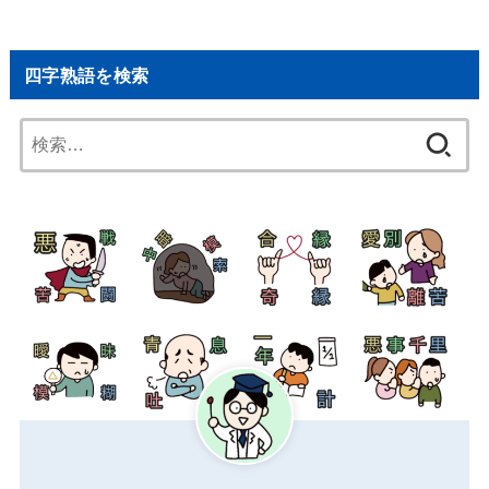
四字熟語を検索
検
索: