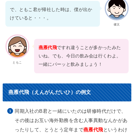
で、ともこ君が帰社した時は、僕が出か
けていると・・・。
健太
燕雁代飛
ですれ違うことが多かったみた
いね。でも、今日の飲み会は行くわよ。
ともこ
一緒にパーッと飲みましょう！
燕雁代飛（えんがんだいひ）の例文
同期入社のB君と一緒にいたのは研修時代だけで、
その後はお互い海外勤務を含む人事異動なんかがあ
ったりして、とうとう定年まで
燕雁代飛
というわけ