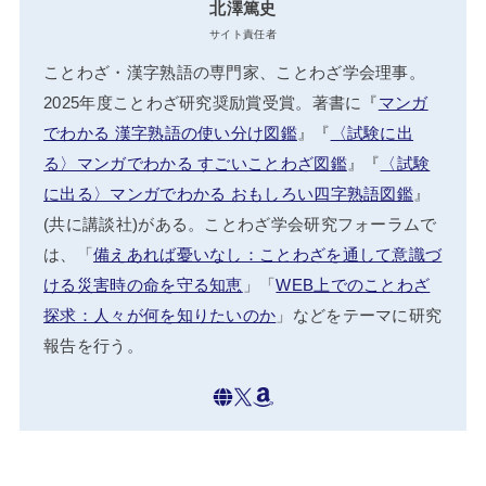
北澤篤史
サイト責任者
ことわざ・漢字熟語の専門家、ことわざ学会理事。
2025年度ことわざ研究奨励賞受賞。著書に『
マンガ
でわかる 漢字熟語の使い分け図鑑
』『
〈試験に出
る〉マンガでわかる すごいことわざ図鑑
』『
〈試験
に出る〉マンガでわかる おもしろい四字熟語図鑑
』
(共に講談社)がある。ことわざ学会研究フォーラムで
は、「
備えあれば憂いなし：ことわざを通して意識づ
ける災害時の命を守る知恵
」「
WEB上でのことわざ
探求：人々が何を知りたいのか
」などをテーマに研究
報告を行う。