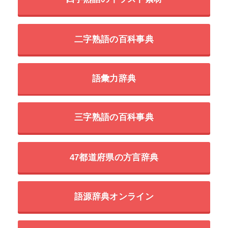
二字熟語の百科事典
語彙力辞典
三字熟語の百科事典
47都道府県の方言辞典
語源辞典オンライン