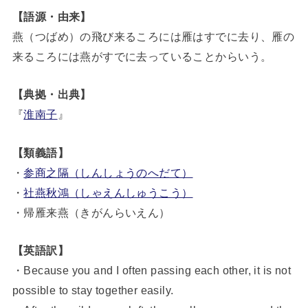
【語源・由来】
燕（つばめ）の飛び来るころには雁はすでに去り、雁の
来るころには燕がすでに去っていることからいう。
【典拠・出典】
『
淮南子
』
【類義語】
・
参商之隔（しんしょうのへだて）
・
社燕秋鴻（しゃえんしゅうこう）
・帰雁来燕（きがんらいえん）
【英語訳】
・Because you and I often passing each other, it is not
possible to stay together easily.