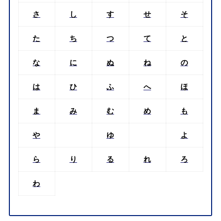
さ
し
す
せ
そ
た
ち
つ
て
と
な
に
ぬ
ね
の
は
ひ
ふ
へ
ほ
ま
み
む
め
も
や
ゆ
よ
ら
り
る
れ
ろ
わ